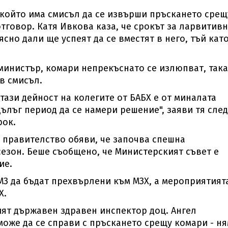
 който има смисъл да се извърши пръскането срещ
отговор. Катя Ивкова каза, че срокът за ларвитив
ясно дали ще успеят да се вместят в него, тъй кат
 министър, комари непрекъснато се излюпват, така
в смисъл.
тази дейност на колегите от БАБХ е от миналата
дълъг период да се намери решение", заяви тя след
рок.
 правителство обяви, че започва спешна
сезон. Беше съобщено, че Министерският съвет е
ие.
 МЗ да бъдат прехвърлени към МЗХ, а мероприятият
Х.
ият държавен здравен инспектор доц. Ангел
може да се справи с пръскането срещу комари - н