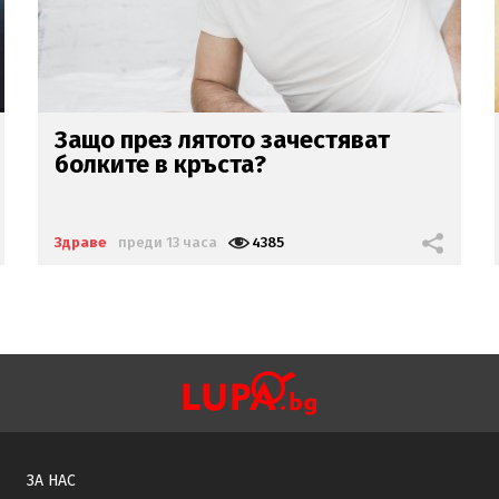
Водата
от чешмата често е по-
добра
от бутилираната
Здраве
преди 13 часа
4590
ЗА НАС