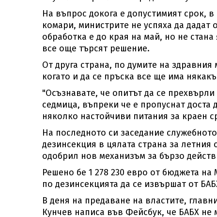
На въпрос докога е допустимият срок, в
комари, министрите не успяха да дадат 
обработка е до края на май, но не стана 
все още търсят решение.
От друга страна, по думите на здравния
когато и да се пръска все ще има някакъ
"Осъзнавате, че опитът да се прехвърли 
седмица, въпреки че е пропуснат доста 
няколко настойчиви питания за краен с
На последното си заседание служебното
дезинсекция в цялата страна за летния 
одобрил нов механизъм за бързо действ
Решено бе 1 278 230 евро от бюджета на
по дезинсекцията да се извършат от БАБ
В деня на предаване на властите, главн
Кунчев написа във Фейсбук, че БАБХ не 