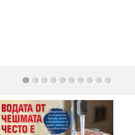
Експерти: Отглеждат се деца
психопати,
всички сме
съучастници
Кой/коя зарази
Наско Месечков
с
"вируса на целувката"?
„Търся те“:
Тийнейджър,
облечен
като клоун,
засне зловещо видео и
уби
пенсионер
Милионерите в България
почнаха да намаляват
Защо през лятото зачестяват
болките в кръста?
Властта предлага
методика за
определяне на
справедлива
стойност на
основните
храни
София взима 367 милиона евро