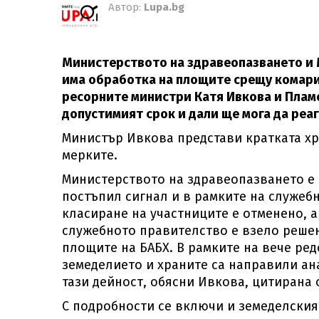
Автор:
Lupa.bg
Министерството на здравеопазването и 
има обработка на площите срещу комари
ресорните министри Катя Ивкова и Пламе
допустимият срок и дали ще мога да реаг
Министър Ивкова представи кратката хр
мерките.
Министерството на здравеопазването е 
постъпил сигнал и в рамките на служеб
класиране на участниците е отменено, а
служебното правителство е взело решен
площите на БАБХ. В рамките на вече ре
земеделието и храните са направили ана
тази дейност, обясни Ивкова, цитирана 
С подробности се включи и земеделския