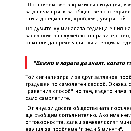
"Поставени сме в кризисна ситуация, в
за да няма риск за общественото здрав
стига до един същ проблем", увери той.
По думите му миналата седмица е бил на
заседание на служебното правителство, 
опитали да прехвърлят на агенцията ед
"Важно е хората да знаят, когато г
Той сигнализира и за друг затлачен про
градушки по самолетен способ. Оказва се
"ракетния способ", но там, където няма
само самолетите.
"От януари досега обществената поръчка
ще съобщим допълнително. Ако има нег
отговорността, заяви земеделският мин
научил за проблема "преди 5 минути".