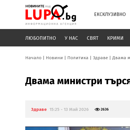
ЕКСКЛУЗИВНО
ЛЮБОПИТНО
У НАС
СВЯТ
КРИМИ
Начало
Новини
Политика
Здраве
Двама м
Двама министри търс
Здраве
15:25 - 13 Май 2026
2636