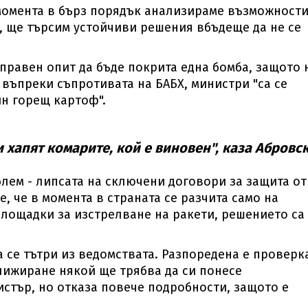
 момента в бърз порядък анализираме възможности
е, ще търсим устойчиви решения вбъдеще да не се
правен опит да бъде покрита една бомба, защото 
въпреки съпротивата на БАБХ, министри "са се
ин горещ картоф".
и хапят комарите, кой е виновен", каза Абровск
блем - липсата на сключени договори за защита от
, че в момента в страната се разчита само на
 площадки за изстрелване на ракети, решението са
 се тътри из ведомствата. Разпоредена е проверк
лижиране някой ще трябва да си понесе
истър, но отказа повече подробности, защото е