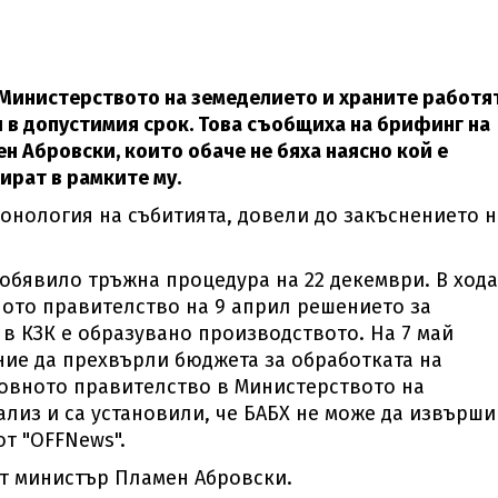
Министерството на земеделието и храните работя
 в допустимия срок. Това съобщиха на брифинг на
н Абровски, които обаче не бяха наясно кой е
ират в рамките му.
онология на събитията, довели до закъснението н
обявило тръжна процедура на 22 декември. В хода
ното правителство на 9 април решението за
 в КЗК е образувано производството. На 7 май
ие да прехвърли бюджета за обработката на
довното правителство в Министерството на
лиз и са установили, че БАБХ не може да извърши
от "OFFNews".
т министър Пламен Абровски.