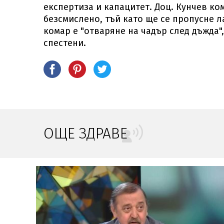
експертиза и капацитет. Доц. Кунчев ко
безсмислено, тъй като ще се пропусне 
комар е "отваряне на чадър след дъжда"
спестени.
ОЩЕ ЗДРАВЕ