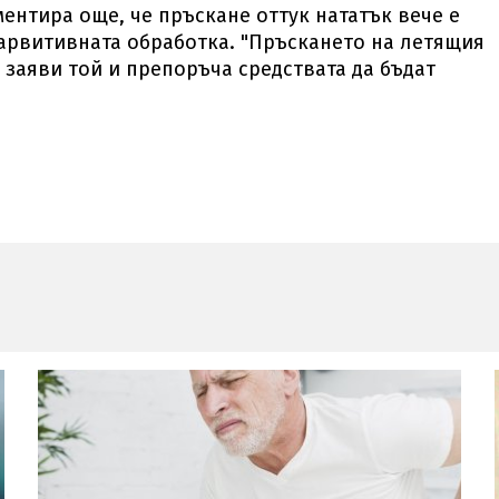
ментира още, че пръскане оттук нататък вече е
ларвитивната обработка. "Пръскането на летящия
, заяви той и препоръча средствата да бъдат