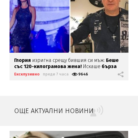
Глория
изригна срещу бившия си мъж:
Беше
със 120-килограмова жена!
Искаше
бърза
печалба...
Ексклузивно
преди 7 часа
9646
ОЩЕ АКТУАЛНИ НОВИНИ