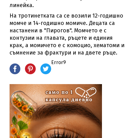
линейка.
На тротинетката са се возили 12-годишно
момче и 14-годишно момиче. Децата са
настанени в "Пирогов". Момчето е с
контузии на главата, ръцете и единия
крак, а момичето е с комоцио, хематоми и
съмнение за фрактури и на двете ръце.
Error9