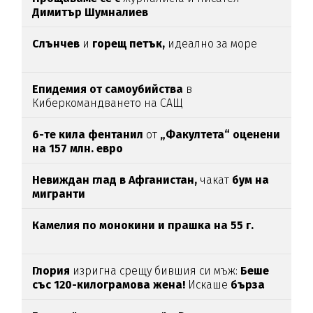
Димитър Шумналиев
Слънчев
и
горещ петък,
идеално за море
Епидемия от самоубийства
в
Киберкомандването на САЩ
6-те кила фентанил
от
„Факултета“ оценени
на 157 млн. евро
Невиждан глад в Афганистан,
чакат
бум на
мигранти
Камелия по монокини и прашка на 55 г.
Глория
изригна срещу бившия си мъж:
Беше
със 120-килограмова жена!
Искаше
бърза
печалба...