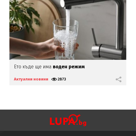
Ето къде ще има
воден режим
Е
н
Актуални новини
2873
А