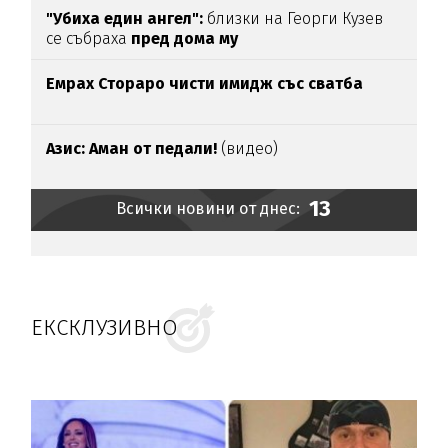
"Убиха един ангел":
близки на Георги Кузев
се събраха
пред дома му
Емрах Стораро чисти имидж със сватба
Азис: Аман от педали!
(видео)
13
Всички новини от днес:
ЕКСКЛУЗИВНО