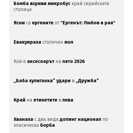
Бомба взриви микробус
край сирийската
столица
Ясни
са
ергените
от
"Ергенът: Любов в рая"
Евакуираха
столичен
мол
Кой е
аксесоарът
на
лято 2026
„Баба хулиганка“ удари
в
„Дружба“
Край
на
етикетите
в
лева
Хванаха
с два вида
допинг национал
по
класическа
борба