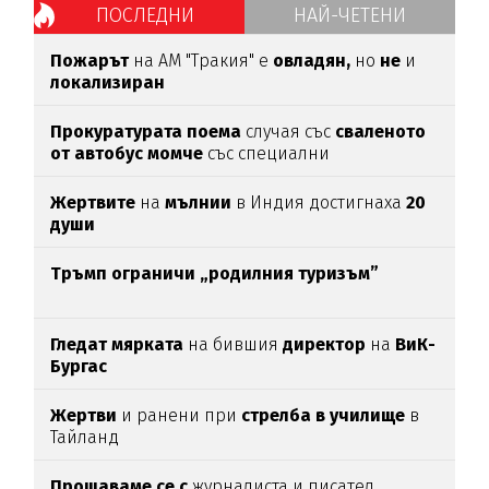
ПОСЛЕДНИ
НАЙ-ЧЕТЕНИ
Пожарът
на АМ "Тракия" е
овладян,
но
не
и
локализиран
Прокуратурата поема
случая със
сваленото
от автобус момче
със специални
потребности
Жертвите
на
мълнии
в Индия достигнаха
20
души
Тръмп ограничи „родилния туризъм”
Гледат мярката
на бившия
директор
на
ВиК-
Бургас
Жертви
и ранени при
стрелба в училище
в
Тайланд
Прощаваме се с
журналиста и писател