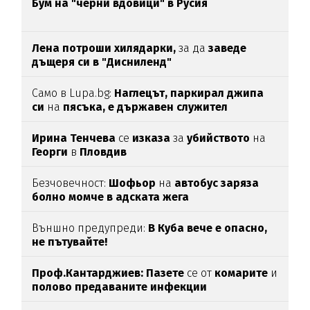
Бум на "черни вдовици" в Русия
Лена потроши хилядарки,
за да
заведе
дъщеря си в "Дисниленд"
Само в Lupa.bg:
Наглецът, паркирал джипа
си
на
пясъка, е държавен служител
Ирина Тенчева
се
изказа
за
убийството
на
Георги
в
Пловдив
Безчовечност:
Шофьор
на
автобус заряза
болно момче в адската жега
Външно предупреди:
В
Куба вече е опасно,
не пътувайте!
Проф.Кантарджиев: Пазете
се от
комарите
и
полово предаваните инфекции