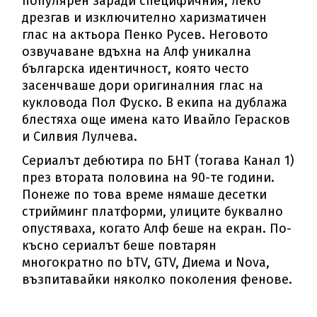
популярен заради специфичния, леко
дрезгав и изключително харизматичен
глас на актьора Пенко Русев. Неговото
озвучаване вдъхна на Алф уникална
българска идентичност, която често
засенчваше дори оригиналния глас на
кукловода Пол Фуско. В екипа на дублажа
блестяха още имена като Ивайло Герасков
и Силвия Лулчева.
Сериалът дебютира по БНТ (тогава Канал 1)
през втората половина на 90-те години.
Понеже по това време нямаше десетки
стрийминг платформи, улиците буквално
опустяваха, когато Алф беше на екран. По-
късно сериалът беше повтарян
многократно по bTV, GTV, Диема и Nova,
възпитавайки няколко поколения фенове.