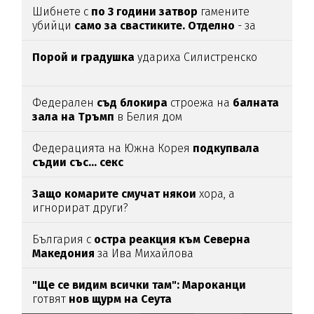
Шибнете с
по 3 години затвор
гамените
убийци
само за свастиките. Отделно
- за
убийството
Порой и градушка
удариха Силистренско
Федерален
съд блокира
строежа на
балната
зала на Тръмп
в Белия дом
Федерацията на Южна Корея
подкупвала
съдии със... секс
Защо комарите смучат някои
хора, а
игнорират други?
България с
остра реакция към Северна
Македония
за Ива Михайлова
"Ще се видим всички там":
Мароканци
готвят
нов щурм на Сеута