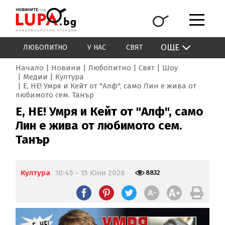
ОЩЕ
ЛЮБОПИТНО
У НАС
СВЯТ
Начало
Новини
Любопитно
Свят
Шоу
Медии
Култура
Е, НЕ! Умря и Кейт от "Алф", само Лин е жива от
любимото сем. Танър
Е, НЕ! Умря и Кейт от "Алф", само
Лин е жива от любимото сем.
Танър
Култура
10:45 - 15 Юни 2026
8832