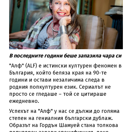
В последните години беше запазила чара си
"Алф" (ALF) е истински културен феномен в
България, който беляза края на 90-те
години и остави незаличима следа в
родния попкултурен език. Сериалът не
просто се гледаше – той се цитираше
ежедневно.
Успехът на "Алф" у нас се дължи до голяма
степен на гениалния български дублаж.
Образът на Гордън Шамуей стана толкова