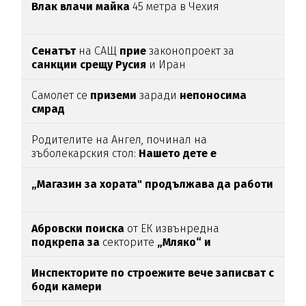
Влак влачи майка
45 метра в Чехия
Сенатът
на САЩ
прие
законопроект за
санкции срещу Русия
и Иран
Самолет се
приземи
заради
непоносима
смрад
Родителите на Ангел, починал на
зъболекарския стол:
Нашето дете е
интоксикирано
с препарат, който е
антидотът
на
упойката
„Магазин за хората"
продължава да работи
Абровски поиска
от ЕК извънредна
подкрепа за
секторите
„Мляко“ и
„Свиневъдство“
Инспекторите по строежите вече записват с
боди камери