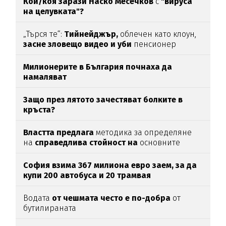
Кой/коя зарази
Наско Месечков
с
"вируса
на целувката"?
„Търся те“:
Тийнейджър,
облечен като клоун,
засне зловещо видео и уби
пенсионер
Милионерите в България почнаха да
намаляват
Защо през лятото зачестяват болките в
кръста?
Властта предлага
методика за определяне
на
справедлива стойност на
основните
храни
София взима 367 милиона евро заем, за да
купи 200 автобуса и 20 трамвая
Водата
от чешмата често е по-добра
от
бутилираната