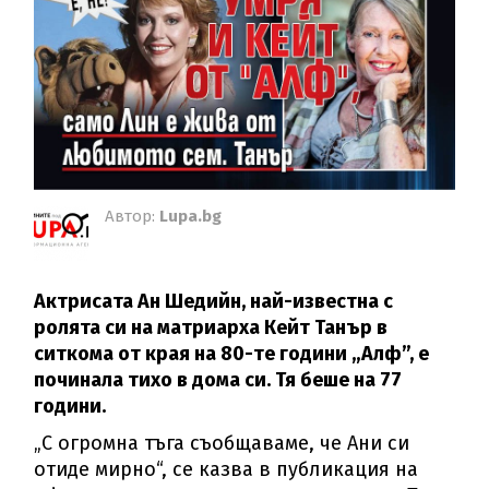
Автор:
Lupa.bg
Актрисата Ан Шедийн, най-известна с
ролята си на матриарха Кейт Танър в
ситкома от края на 80-те години „Алф”, е
починала тихо в дома си. Тя беше на 77
години.
„С огромна тъга съобщаваме, че Ани си
отиде мирно“, се казва в публикация на