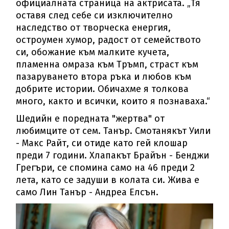
официалната страница на актрисата. „Тя
оставя след себе си изключително
наследство от творческа енергия,
остроумен хумор, радост от семейството
си, обожание към малките кучета,
пламенна омраза към Тръмп, страст към
пазаруването втора ръка и любов към
добрите истории. Обичахме я толкова
много, както и всички, които я познаваха.“
Шедийн е поредната "жертва" от
любимците от сем. Танър. Смотанякът Уили
- Макс Райт, си отиде като гей клошар
преди 7 години. Хлапакът Брайън - Бенджи
Грегъри, се спомина само на 46 преди 2
лета, като се задуши в колата си. Жива е
само Лин Танър - Андреа Елсън.