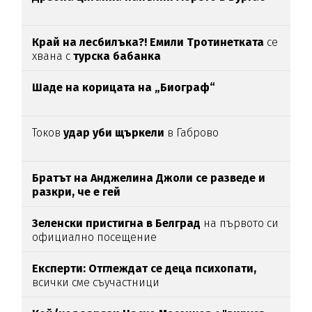
Край на лесбилъка?!
Емили Тротинетката
се
хвана с
турска бабанка
Шаде на корицата на „Биограф“
Токов
удар уби щъркели
в Габрово
Братът на Анджелина Джоли се разведе и
разкри, че е гей
Зеленски пристигна в Белград
на първото си
официално посещение
Експерти: Отглеждат се деца психопати,
всички сме съучастници