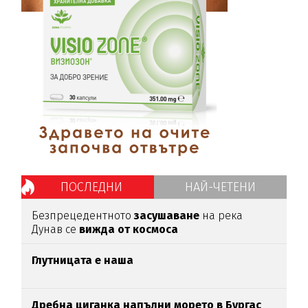
ПОСЛЕДНИ
НАЙ-ЧЕТЕНИ
Безпрецедентното
засушаване
на река
Дунав се
вижда от космоса
Глутницата е наша
Дребна циганка напълни морето в Бургас