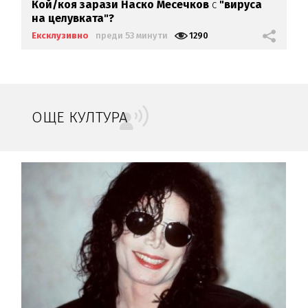
Кой/коя зарази
Наско Месечков
с
"вируса
на целувката"?
Ексклузивно
преди 53 минути
1290
ОЩЕ КУЛТУРА