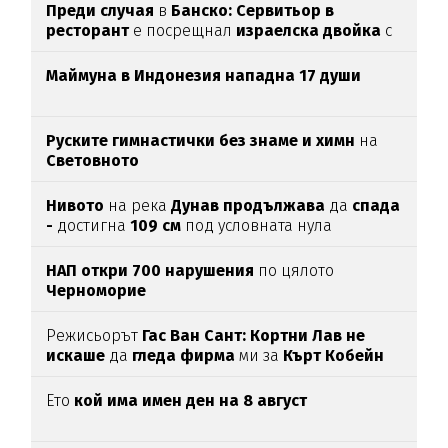
Преди случая
в
Банско: Сервитьор в
ресторант
е посрещнал
израелска двойка
с
"Хайл Хитлер"
Маймуна в Индонезия нападна 17 души
Руските гимнастички без знаме и химн
на
Световното
Нивото
на река
Дунав продължава
да
спада
-
достигна
109 см
под условната нула
НАП откри 700 нарушения
по цялото
Черноморие
Режисьорът
Гас Ван Сант: Кортни Лав не
искаше
да
гледа фирма
ми за
Кърт Кобейн
Ето
кой има имен ден на 8 август