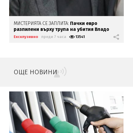
МИСТЕРИЯТА СЕ ЗАПЛИТА:
Пачки евро
разпилени върху трупа на убития Владо
Загатото
Ексклузивно
преди 7 часа
13541
ОЩЕ НОВИНИ