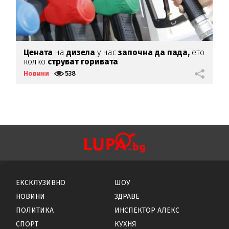
Цената
на
дизела
у нас
започна да пада,
ето
И
колко
струват горивата
п
о
Новини
538
Н
ЕКСКЛУЗИВНО
ШОУ
НОВИНИ
ЗДРАВЕ
ПОЛИТИКА
ИНСПЕКТОР АЛЕКС
СПОРТ
КУХНЯ