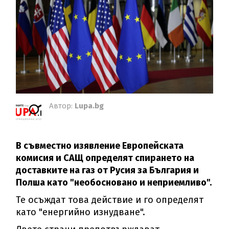
Автор:
Lupa.bg
В съвместно изявление Европейската
комисия и САЩ определят спирането на
доставките на газ от Русия за България и
Полша като "необосновано и неприемливо".
Те осъждат това действие и го определят
като "енергийно изнудване".