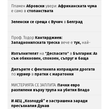
Пламен
Абровски
увери:
Африканската чума
е само в
стопанствата
Зеленски се среща с Вучич
в
Белград
Проф. Тодор
Кантарджиев:
Западнонилската
треска
вече е
тук,
най-
опасна е за
хората над 60
Изпълнителят
на
"Деспасито"
в
България: Аз
съм обикновен, спокоен, съпруг и баща
Дилърите с фентанила изпращали дрогата
по
куриер
в
пратки с маратонки
МИСТЕРИЯТА СЕ ЗАПЛИТА:
Пачки евро
разпилени върху трупа на убития Владо
Загатото
И АЕЦ „Козлодуй“ е застрашена заради
пресъхналия Дунав