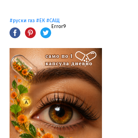
#руски газ
#ЕК
#САЩ
Error9