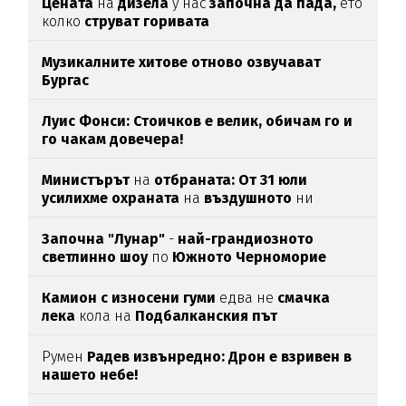
Цената
на
дизела
у нас
започна да пада,
ето
колко
струват горивата
Музикалните хитове отново озвучават
Бургас
Луис Фонси: Стоичков е велик, обичам го и
го чакам довечера!
Министърът
на
отбраната: От 31 юли
усилихме охраната
на
въздушното
ни
пространство
Започна "Лунар"
-
най-грандиозното
светлинно шоу
по
Южното Черноморие
Камион с износени гуми
едва нe
смачка
лека
кола на
Подбалканския път
Румен
Радев извънредно: Дрон е взривен в
нашето небе!