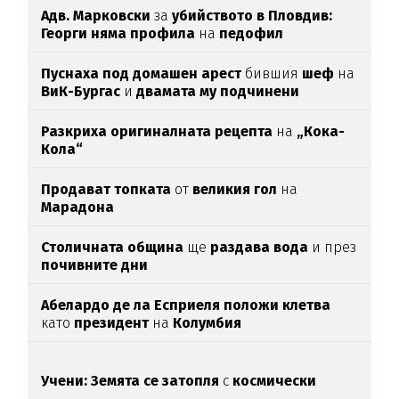
Адв. Марковски
за
убийството в Пловдив:
Георги няма профила
на
педофил
Пуснаха под домашен арест
бившия
шеф
на
ВиК-Бургас
и
двамата му подчинени
Разкриха оригиналната рецепта
на
„Кока-
Кола“
Продават топката
от
великия гол
на
Марадона
Столичната община
ще
раздава вода
и през
почивните дни
Абелардо де ла Есприеля положи клетва
като
президент
на
Колумбия
Учени: Земята се затопля
с
космически
темпове