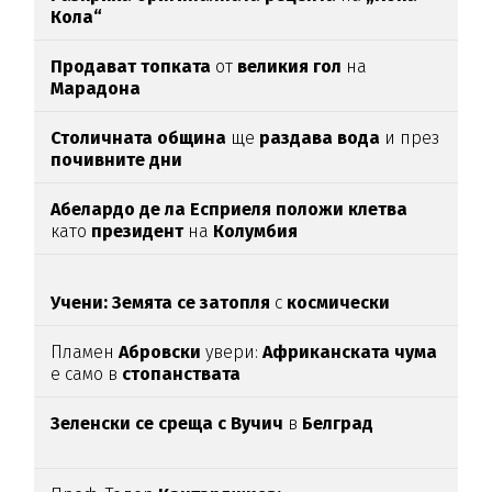
Кола“
Продават топката
от
великия гол
на
Марадона
Столичната община
ще
раздава вода
и през
почивните дни
Абелардо де ла Есприеля положи клетва
като
президент
на
Колумбия
Учени: Земята се затопля
с
космически
темпове
Пламен
Абровски
увери:
Африканската чума
е само в
стопанствата
Зеленски се среща с Вучич
в
Белград