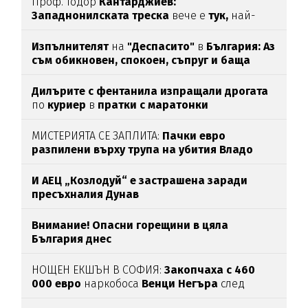
Проф. Тодор
Кантарджиев:
Западнонилската
треска
вече е
тук,
най-
опасна е за
хората над 60
Изпълнителят
на
"Деспасито"
в
България: Аз
съм обикновен, спокоен, съпруг и баща
Дилърите с фентанила изпращали дрогата
по
куриер
в
пратки с маратонки
МИСТЕРИЯТА СЕ ЗАПЛИТА:
Пачки евро
разпилени върху трупа на убития Владо
Загатото
И АЕЦ „Козлодуй“ е застрашена заради
пресъхналия Дунав
Внимание! Опасни горещини в цяла
България днес
НОЩЕН ЕКШЪН В СОФИЯ:
Закопчаха с 460
000 евро
наркобоса
Венци Негъра
след
бясна гонка