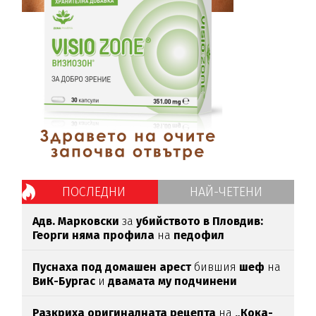
ПОСЛЕДНИ
НАЙ-ЧЕТЕНИ
Адв. Марковски
за
убийството в Пловдив:
Георги няма профила
на
педофил
Пуснаха под домашен арест
бившия
шеф
на
ВиК-Бургас
и
двамата му подчинени
Разкриха оригиналната рецепта
на
„Кока-