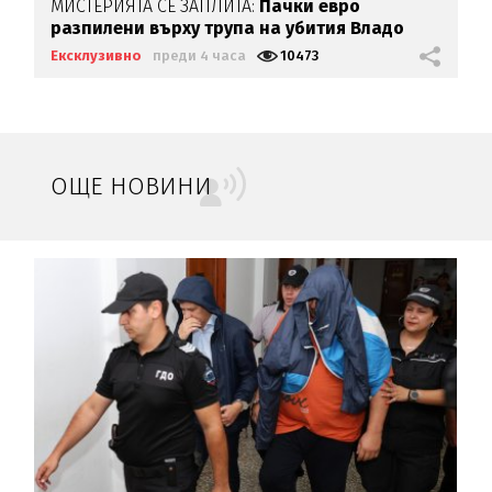
МИСТЕРИЯТА СЕ ЗАПЛИТА:
Пачки евро
разпилени върху трупа на убития Владо
Загатото
Ексклузивно
преди 4 часа
10473
ОЩЕ НОВИНИ