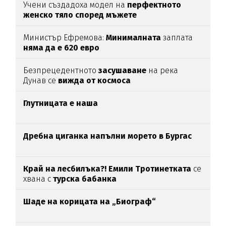
Учени създадоха модел на
перфектното
женско тяло според мъжете
Министър Ефремова:
Минималната
заплата
няма да е 620 евро
Безпрецедентното
засушаване
на река
Дунав се
вижда от космоса
Глутницата е наша
Дребна циганка напълни морето в Бургас
Край на лесбилъка?!
Емили Тротинетката
се
хвана с
турска бабанка
Шаде на корицата на „Биограф“