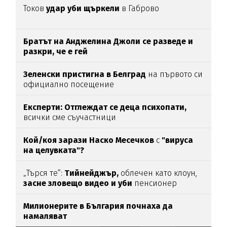
Токов
удар уби щъркели
в Габрово
Братът на Анджелина Джоли се разведе и
разкри, че е гей
Зеленски пристигна в Белград
на първото си
официално посещение
Експерти: Отглеждат се деца психопати,
всички сме съучастници
Кой/коя зарази
Наско Месечков
с
"вируса
на целувката"?
„Търся те“:
Тийнейджър,
облечен като клоун,
засне зловещо видео и уби
пенсионер
Милионерите в България почнаха да
намаляват