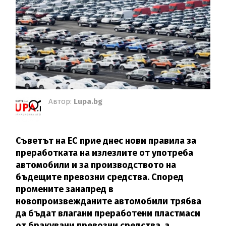
Автор:
Lupa.bg
Съветът на ЕС прие днес нови правила за
преработката на излезлите от употреба
автомобили и за производството на
бъдещите превозни средства. Според
промените занапред в
новопроизвежданите автомобили трябва
да бъдат влагани преработени пластмаси
от бракувани превозни средства, а