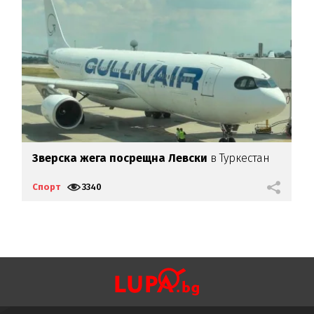
Зверска жега посрещна Левски
в Туркестан
Р
ф
Спорт
3340
С