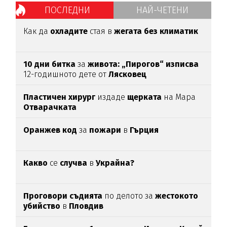
ПОСЛЕДНИ
НАЙ-ЧЕТЕНИ
Как да
охладите
стая в
жегата без климатик
10 дни битка
за
живота: „Пирогов“ изписва
12-годишното дете от
Лясковец
Пластичен хирург
издаде
щерката
на Мара
Отварачката
Оранжев код
за
пожари
в
Гърция
Какво
се
случва
в
Украйна?
Проговори съдията
по делото за
жестокото
убийство
в
Пловдив