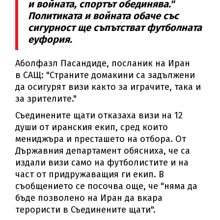
и войната, спортът обединява."
Политиката и войната обаче със
сигурност ще съпътстват футболната
еуфория.
Аболфазл Пасандиде, посланик на Иран
в САЩ: "Страните домакини са задължени
да осигурят визи както за играчите, така и
за зрителите."
Съединените щати отказаха визи на 12
души от иранския екип, сред които
мениджъра и престашето на отбора. От
Държавния департамент обясниха, че са
издали визи само на футболистите и на
част от придружаващия ги екип. В
съобщението се посочва още, че "няма да
бъде позволено на Иран да вкара
терористи в Съединените щати".