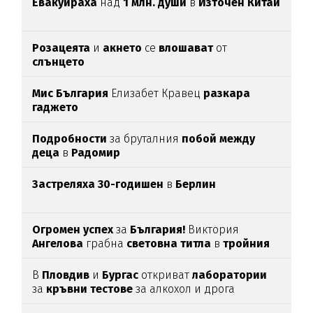
Евакуираха
над
1 млн. души
в
Източен Китай
Розацеята
и
акнето
се
влошават
от
слънцето
Мис България
Елизабет Кравец
разкара
гаджето
Подробности
за бруталния
побой между
деца
в
Радомир
Застреляха 30-годишен
в
Берлин
Огромен успех
за
България!
Виктория
Ангелова
грабна
световна титла
в
тройния
скок
В
Пловдив
и
Бургас
откриват
лаборатории
за
кръвни тестове
за алкохол и дрога