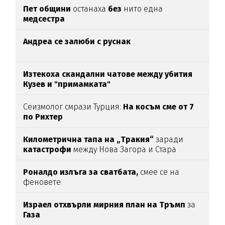
Пет общини
останаха
без
нито една
медсестра
Андреа се залюби с руснак
Изтекоха скандални чатове между убития
Кузев и "примамката"
Сеизмолог смрази Турция:
На косъм сме от 7
по Рихтер
Километрична тапа на „Тракия“
заради
катастрофи
между Нова Загора и Стара
Загора
Роналдо излъга за сватбата,
смее се на
феновете
Израел отхвърли мирния план на Тръмп
за
Газа