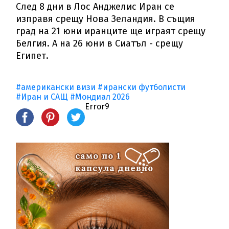
След 8 дни в Лос Анджелис Иран се
изправя срещу Нова Зеландия. В същия
град на 21 юни иранците ще играят срещу
Белгия. А на 26 юни в Сиатъл - срещу
Египет.
#американски визи
#ирански футболисти
#Иран и САЩ
#Мондиал 2026
Error9