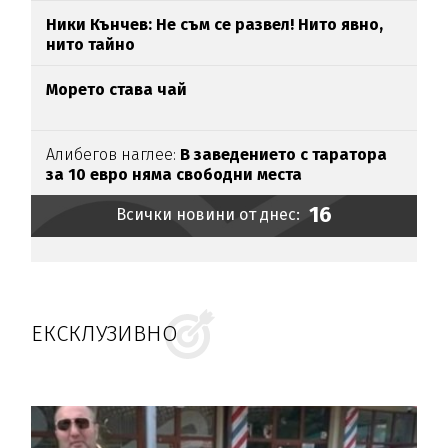
Ники Кънчев: Не съм се развел! Нито явно,
нито тайно
Морето става чай
Алибегов наглее:
В заведението с таратора
за 10 евро няма свободни места
16
Всички новини от днес:
ЕКСКЛУЗИВНО