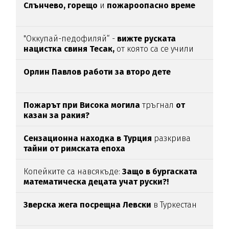
Слънчево, горещо
и
пожароопасно време
"Оккупай-педофиляй“ -
вижте руската
нацистка свиня Тесак,
от която са се учили
нашите изродчета
Орлин Павлов работи за второ дете
Пожарът при Висока могила
тръгнал
от
казан за ракия?
Сензационна находка в Турция
разкрива
тайни от римската епоха
Копейките са навсякъде:
Защо в бургаската
математическа децата учат руски?!
Зверска жега посрещна Левски
в Туркестан