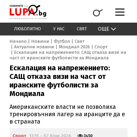
ОЩЕ
ЛЮБОПИТНО
У НАС
СВЯТ
Начало
Новини
Футбол
Свят
Актуални новини
Мондиал 2026
Спорт
Ескалация на напрежението: САЩ отказа визи на
част от иранските футболисти за Мондиала
Ескалация на напрежението:
САЩ отказа визи на част от
иранските футболисти за
Мондиала
Американските власти не позволиха
тренировъчния лагер на иранците да е
в страната
Спорт
13:15 - 07 Юни 2026
3450