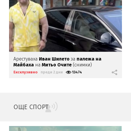
Арестуваха
Иван Шилето
за
палежа на
Майбаха
на
Митьо Очите
(снимки)
Ексклузивно
преди 2 дни
13474
ОЩЕ СПОРТ