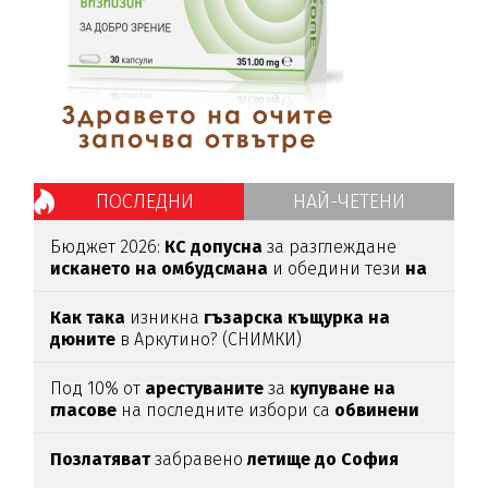
ПОСЛЕДНИ
НАЙ-ЧЕТЕНИ
Бюджет 2026:
КС допусна
за разглеждане
искането на омбудсмана
и обедини тези
на
ПП и ГЕРБ
Как така
изникна
гъзарска къщурка на
дюните
в Аркутино? (СНИМКИ)
Под 10% от
арестуваните
за
купуване
на
гласове
на последните избори са
обвинени
Позлатяват
забравено
летище до София