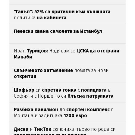
"Галъп": 52% са критични към външната
политика
на кабинета
Пеевски хвана самолета за Истанбул
Иван
Турицов:
Надявам се
ЦСКА да отстрани
Макаби
Слънчевото затъмнение
помага за нови
открития
Шофьор
си
спретна
гонка
с
полицията
в
София и с Порше-то си
блъсна
патрулката
Разбиха
павилион
до
спортен
комплекс
в
Монтана и задигнаха
1200
евро
Дисни
и
ТикТок
сключиха първо по рода си