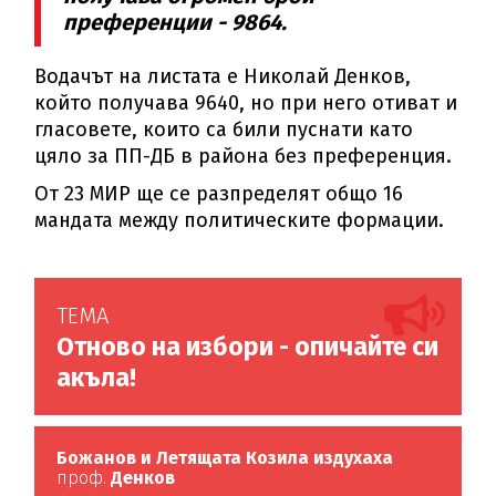
преференции - 9864.
Водачът на листата е Николай Денков,
който получава 9640, но при него отиват и
гласовете, които са били пуснати като
цяло за ПП-ДБ в района без преференция.
От 23 МИР ще се разпределят общо 16
мандата между политическите формации.
ТЕМА
Отново на избори - опичайте си
акъла!
Божанов и Летящата Козила издухаха
проф.
Денков