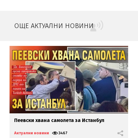
ОЩЕ АКТУАЛНИ НОВИНИ
Пеевски хвана самолета за Истанбул
П
м
Актуални новини
3467
А