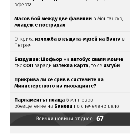
оферта
Масов бой между две фамилии
в Монтанско,
младеж е пострадал
Откриха
изложба в къщата-музей на Ванга
в
Петрич
Бездушие: Шофьор
на
автобус свали момче
със
СОП
заради
изтекла карта,
то се
изгуби
Прикрива ли се срив в системите на
Министерството на иновациите?
Парламентът
плаща
6 млн. евро
обезщетение на
Баневи
по спечелено дело
67
Всички новини от днес: