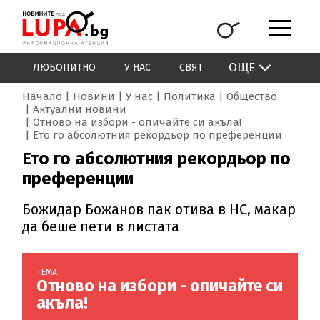
ОЩЕ
ЛЮБОПИТНО
У НАС
СВЯТ
Начало
Новини
У нас
Политика
Общество
Актуални новини
Отново на избори - опичайте си акъла!
Ето го абсолютния рекордьор по преференции
Ето го абсолютния рекордьор по
преференции
Божидар Божанов пак отива в НС, макар
да беше пети в листата
ТЕМА
Отново на избори - опичайте си
акъла!