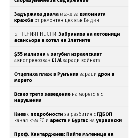
споразумение за съдържание
Задържаха
двама
мъже за
взломната
кражба
от ремонтен цех във Видин
БГ-ГЕНИЯТ НЕ СПИ:
Забраниха на летовници
асансьора в хотел на Златните
$55 милиона
е
загубил израелският
авиопревозвач
El Al
заради войната
Отцепиха плаж в Румъния
заради
дрон в
морето
Всяко трето заведение
на морето е с
нарушения
Киев
с
подробности
за разбития с
ГДБОП
канал към ЕС и
ареста
в
Бургас
на
украински
наркобос
Проф. Кантарджиев: Пийте мътеница на