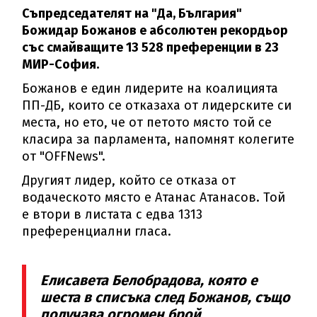
Съпредседателят на "Да, България"
Божидар Божанов е абсолютен рекордьор
със смайващите 13 528 преференции в 23
МИР-София.
Божанов е един лидерите на коалицията
ПП-ДБ, които се отказаха от лидерските си
места, но ето, че от петото място той се
класира за парламента, напомнят колегите
от "ОFFNews".
Другият лидер, който се отказа от
водаческото място е Атанас Атанасов. Той
е втори в листата с едва 1313
преференциални гласа.
Елисавета Белобрадова, която е
шеста в списъка след Божанов, също
получава огромен брой