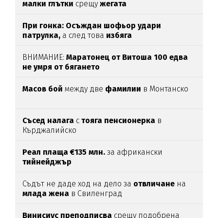
малки глътки
срещу
жегата
При гонка: Осъждан шофьор удари
патрулка,
а след това
избяга
ВНИМАНИЕ:
Маратонец от Витоша 100 едва
не умря от бягането
Масов
бой
между две
фамилии
в Монтанско
Съсед налага
с
тояга пенсионерка
в
Кърджалийско
Реал плаща €135 млн.
за африкански
тийнейджър
Съдът не даде ход на дело за
отвличане
на
млада
жена
в Свиленград
Винисиус преподписва
срещу подобрена