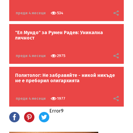
преди 4 месеци
534
"Ел Мундо" за Румен Радев: Уникална
личност
преди 4 месеци
2975
Политолог: Не забравяйте - никой никъде
не е преборил олигархията
преди 4 месеци
1977
Error9