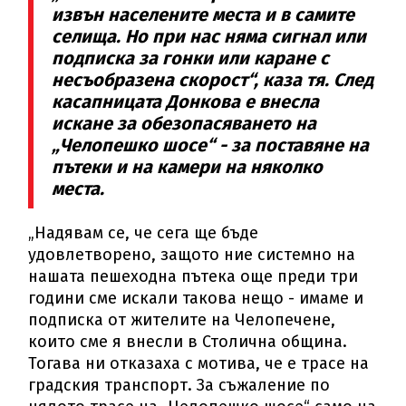
извън населените места и в самите
селища. Но при нас няма сигнал или
подписка за гонки или каране с
несъобразена скорост“, каза тя. След
касапницата Донкова е внесла
искане за обезопасяването на
„Челопешко шосе“ - за поставяне на
пътеки и на камери на няколко
места.
„Надявам се, че сега ще бъде
удовлетворено, защото ние системно на
нашата пешеходна пътека още преди три
години сме искали такова нещо - имаме и
подписка от жителите на Челопечене,
които сме я внесли в Столична община.
Тогава ни отказаха с мотива, че е трасе на
градския транспорт. За съжаление по