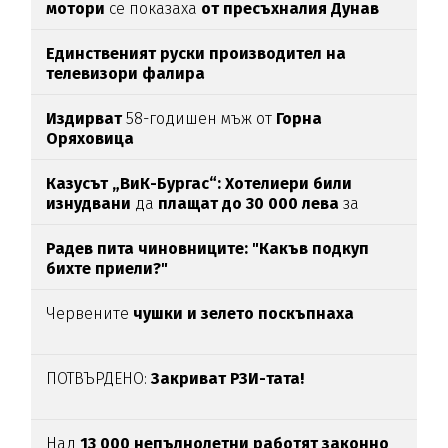
мотори
се показаха
от пресъхналия Дунав
(СНИМКИ)
Единственият руски производител на
телевизори фалира
Издирват
58-годишен мъж от
Горна
Оряховица
Казусът „ВиК-Бургас“: Хотелиери били
изнудвани
да
плащат до 30 000 лева
за
вода
Радев пита чиновниците: "Какъв подкуп
бихте приели?"
Червените
чушки и зелето поскъпнаха
ПОТВЪРДЕНО:
Закриват РЗИ-тата!
Над
13 000 непълнолетни работят законно