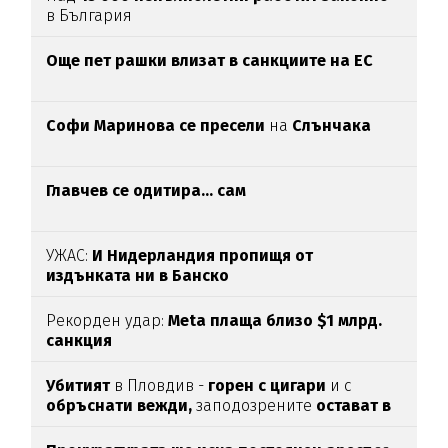
в България
Oще пет рашки влизат в санкциите на ЕС
Софи Маринова се пресели
на
Слънчака
Главчев се одитира... сам
УЖАС:
И Нидерландия пропищя от
издънката ни в Банско
Рекорден удар:
Meta плаща близо $1 млрд.
санкция
Убитият
в Пловдив -
горен с цигари
и с
обръснати вежди,
заподозрените
остават в
ареста