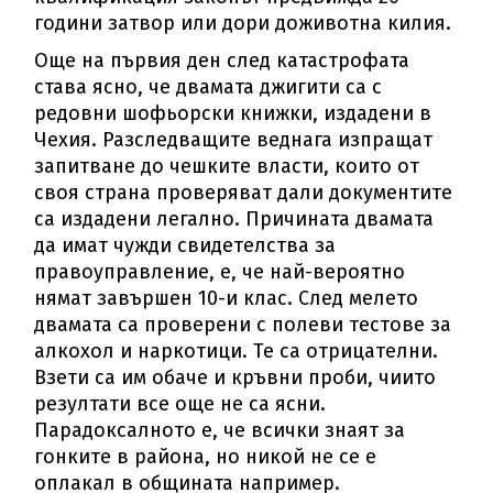
години затвор или дори доживотна килия.
Още на първия ден след катастрофата
става ясно, че двамата джигити са с
редовни шофьорски книжки, издадени в
Чехия. Разследващите веднага изпращат
запитване до чешките власти, които от
своя страна проверяват дали документите
са издадени легално. Причината двамата
да имат чужди свидетелства за
правоуправление, е, че най-вероятно
нямат завършен 10-и клас. След мелето
двамата са проверени с полеви тестове за
алкохол и наркотици. Те са отрицателни.
Взети са им обаче и кръвни проби, чиито
резултати все още не са ясни.
Парадоксалното е, че всички знаят за
гонките в района, но никой не се е
оплакал в общината например.