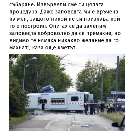
събаряне. Извървели сме си цялата
процедура. Даже заповедта ми е връчена
на мен, защото никой не си признава кой
го е построил. Опитах се да залепим
заповедта доброволно да се премахне, но
видимо те нямаха никакво желание да го
махнат“, каза още кметът.