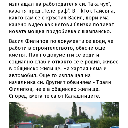
изплащал на работодателя си. Така чух“,
каза тя пред „Телеграф“. В TikTok Тайсъна,
както сам се е кръстил Васил, дори има
качено видео как негови близки поливат
новата мощна придобивка с шампанско.
Васил Филипов по документи се води, че
работи в строителството, обясни още
кметът. Пак по документи се води и
социално слаб и откакто се е родил, живее
в общинско жилище. На хартия няма и
автомобил. Още го изплащал на
началника си. Другият обвиняем - Траян
Филипов, не е в общинско жилище.
Според кмета те са от Калашниците.