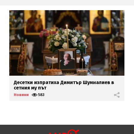
а
Десетки изпратиха Димитър Шумналиев в
П
сетния му път
б
Новини
583
Н