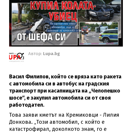
Автор:
Lupa.bg
Васил Филипов, който се вряза като ракета
с автомобила си в автобус на градския
транспорт при касапницата на „Челопешко
шосе“, е закупил автомобила си от своя
работодател.
Това заяви кметът на Кремиковци - Лилия
Донкова. „Този автомобил, с който е
катастрофирал, доколкото знам, го е