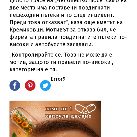
цялото трасе на „Челопешко шосе“ само на
две места има поставени повдигнати
пешеходни пътеки и то след инцидент.
Преди това отказват“, каза още кметът на
Кремиковци. Мотивът за отказа бил, че
фирмата правила повдигнатите пътеки по-
високи и автобусите засядали.
„Контролирайте се. Това не може да е
мотив, защото ги правели по-високи“,
категорична е тя.
Error9