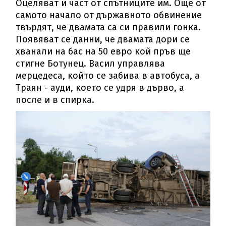
Оцеляват и част от спътниците им. Още от
самото начало от държавното обвинение
твърдят, че двамата са си правили гонка.
Появяват се данни, че двамата дори се
хванали на бас на 50 евро кой пръв ще
стигне Ботунец. Васил управлява
мерцедеса, който се забива в автобуса, а
Траян - ауди, което се удря в дърво, а
после и в спирка.