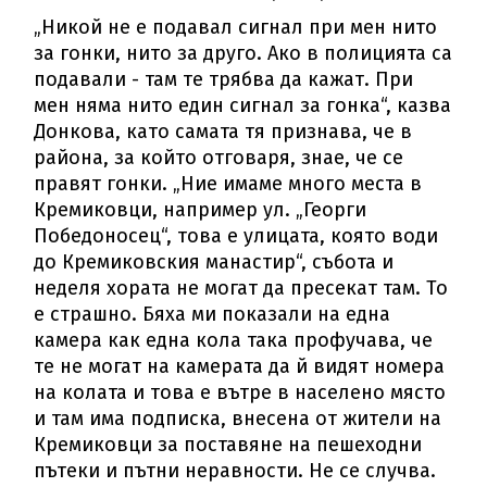
„Никой не е подавал сигнал при мен нито
за гонки, нито за друго. Ако в полицията са
подавали - там те трябва да кажат. При
мен няма нито един сигнал за гонка“, казва
Донкова, като самата тя признава, че в
района, за който отговаря, знае, че се
правят гонки. „Ние имаме много места в
Кремиковци, например ул. „Георги
Победоносец“, това е улицата, която води
до Кремиковския манастир“, събота и
неделя хората не могат да пресекат там. То
е страшно. Бяха ми показали на една
камера как една кола така профучава, че
те не могат на камерата да й видят номера
на колата и това е вътре в населено място
и там има подписка, внесена от жители на
Кремиковци за поставяне на пешеходни
пътеки и пътни неравности. Не се случва.