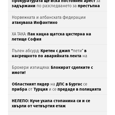
Прокуратурата ще иска постоянен арест
за
задържани
по разследването за
престъпна
група във ВиК-Бургас
Норвежката и албанската федерации
атакуваха Инфантино
ХА ТАКА:
Пак кацна щатска цистерна на
летище София
Пълен абсурд:
Кретен с джип "
лети"
в
насрещното по аварийната лента
на
магистрала
"Тракия“
(ВИДЕО)
Брокери изпищяха:
Блокират сделките с
имоти!
Областният лидер
на
ДПС в Бургас
се
прибра
от
Турция
и се
предаде в полицията
НЕЛЕПО: Куче ухапа стопанина си и се
хвърли от четвъртия етаж