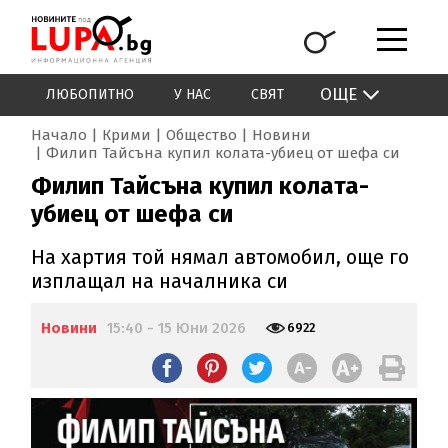
ОЩЕ
ЛЮБОПИТНО
У НАС
СВЯТ
Начало
Крими
Общество
Новини
Филип Тайсъна купил колата-убиец от шефа си
Филип Тайсъна купил колата-
убиец от шефа си
На хартия той нямал автомобил, още го
изплащал на началника си
Новини
15:40 - 15 Юни 2026
6922