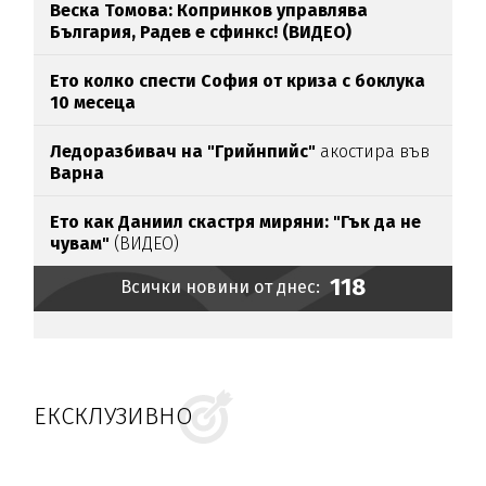
Веска Томова: Копринков управлява
България, Радев е сфинкс! (ВИДЕО)
Ето колко спести София от криза с боклука
10 месеца
Ледоразбивач на "Грийнпийс"
акостира във
Варна
Ето как Даниил скастря миряни: "Гък да не
чувам"
(ВИДЕО)
118
Всички новини от днес:
ЕКСКЛУЗИВНО