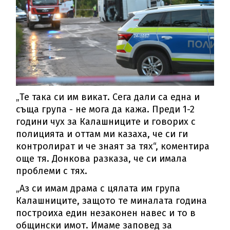
„Те така си им викат. Сега дали са една и
съща група - не мога да кажа. Преди 1-2
години чух за Калашниците и говорих с
полицията и оттам ми казаха, че си ги
контролират и че знаят за тях“, коментира
още тя. Донкова разказа, че си имала
проблеми с тях.
„Аз си имам драма с цялата им група
Калашниците, защото те миналата година
построиха един незаконен навес и то в
общински имот. Имаме заповед за