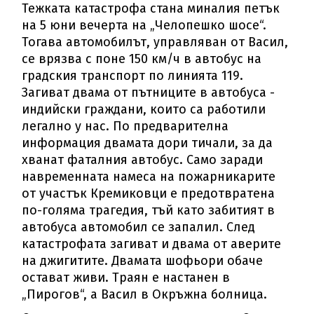
Тежката катастрофа стана миналия петък
на 5 юни вечерта на „Челопешко шосе“.
Тогава автомобилът, управляван от Васил,
се врязва с поне 150 км/ч в автобус на
градския транспорт по линията 119.
Загиват двама от пътниците в автобуса -
индийски граждани, които са работили
легално у нас. По предварителна
информация двамата дори тичали, за да
хванат фаталния автобус. Само заради
навременната намеса на пожарникарите
от участък Кремиковци е предотвратена
по-голяма трагедия, тъй като забитият в
автобуса автомобил се запалил. След
катастрофата загиват и двама от аверите
на джигитите. Двамата шофьори обаче
остават живи. Траян е настанен в
„Пирогов“, а Васил в Окръжна болница.