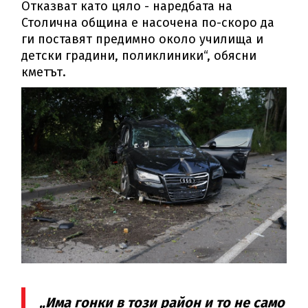
Отказват като цяло - наредбата на
Столична община е насочена по-скоро да
ги поставят предимно около училища и
детски градини, поликлиники“, обясни
кметът.
„Има гонки в този район и то не само