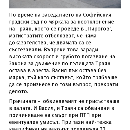
По време на заседанието на Софийския
градски съд по мярката за неотклонение
на Траян, което се проведе в „Пирогов“,
магистратите отбелязват, че няма
доказателства, че двамата са се
състезавали. Въпреки това заради
високата скорост и грубото погазване на
Закона за движение по пътищата Траян
остава в ареста. Васил пък остава без
мярка, тъй като съставът, който трябваше
да се произнесе по този въпрос, прекрати
делото.
Причината - обвиняемият не присъстваше
в залата. И Васил, и Траян са обвинени в
причиняване на смърт при ПТП при
евентуален умисъл. При тази най-тежка
квалификация законът предвижда 20