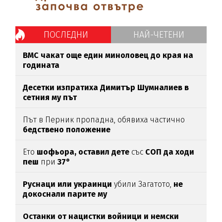
ПОСЛЕДНИ
НАЙ-ЧЕТЕНИ
ВМС чакат още един миноловец до края на
годината
Десетки изпратиха Димитър Шумналиев в
сетния му път
Път в Перник пропадна, обявиха частично
бедствено положение
Ето
шофьора, оставил дете
със
СОП да ходи
пеш
при
37°
Руснаци или украинци
убили Загатото,
не
докоснали парите му
Останки от нацистки войници и немски