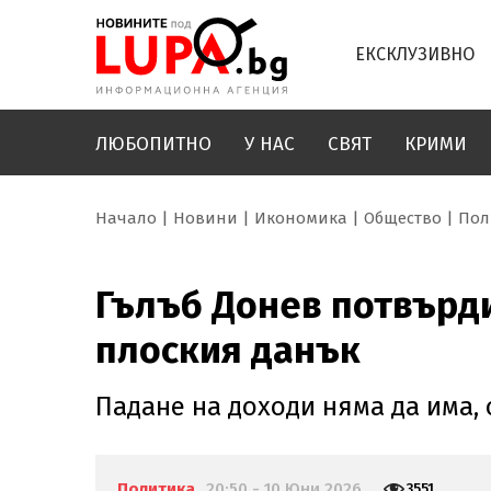
ЕКСКЛУЗИВНО
ЛЮБОПИТНО
У НАС
СВЯТ
КРИМИ
Начало
Новини
Икономика
Общество
Пол
Гълъб Донев потвърди
плоския данък
Падане на доходи няма да има,
Политика
20:50 - 10 Юни 2026
3551