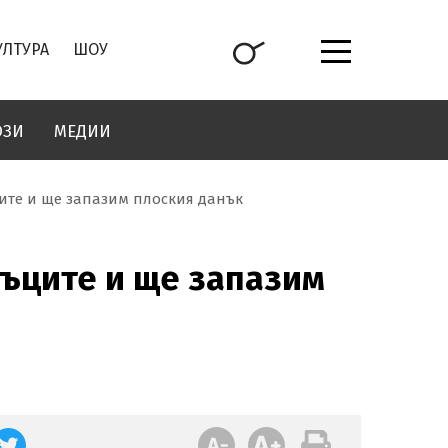
УЛТУРА
ШОУ
ОЗИ
МЕДИИ
ите и ще запазим плоския данък
нъците и ще запазим