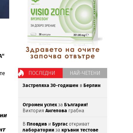
A“
ПОСЛЕДНИ
НАЙ-ЧЕТЕНИ
те
Застреляха 30-годишен
в
Берлин
Огромен успех
за
България!
Виктория
Ангелова
грабна
ени
световна титла
в
тройния скок
В
Пловдив
и
Бургас
откриват
нт
лаборатории
за
кръвни тестове