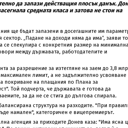
телно да запази действащия плосък данък. До
асегнала средната класа и затова не стои на
ния ще бъдат запазени в досегашните им парамет
 сектор. „Падане на доходи няма да има“, заяви то
да се спекулира с конкретния размер на минималн
говори между държавата, работодателите и
а за разрешение за изтегляне на заем до 3,8 млр
а максимален лимит, а не задължително усвояване
 за покриване на плащания по Плана за
ст". Той подчерта, че държавата е готова да
аемите, за да не се стига до дългова спирала.
ебалансирана структура на разходите. "При правил
бъде намален", категоричен е вицепремиерът.
на агенция за приходите Донев каза: "Има ясна 