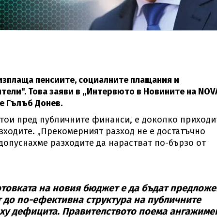
изплаща пенсиите, социалните плащания и
ели". Това заяви в „Интервюто в Новините на NOV
е Гълъб Донев.
стои пред публичните финанси, е доколко приходи
зходите. „Прекомерният разход не е достатъчно
допуснахме разходите да нарастват по-бързо от
товката на новия бюджет е да бъдат предлож
т до по-ефективна структура на публичните
рху дефицита. Правителството поема ангажиме