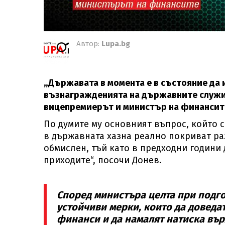
Автор:
Lupa.bg
„Държавата в момента е в състояние да 
възнагражденията на държавните служит
вицепремиерът и министър на финансит
По думите му основният въпрос, който 
в държавната хазна реално покриват ра
обмислен, тъй като в предходни години 
приходите“, посочи Донев.
Според министъра целта при подго
устойчиви мерки, които да доведа
финанси и да намалят натиска въ