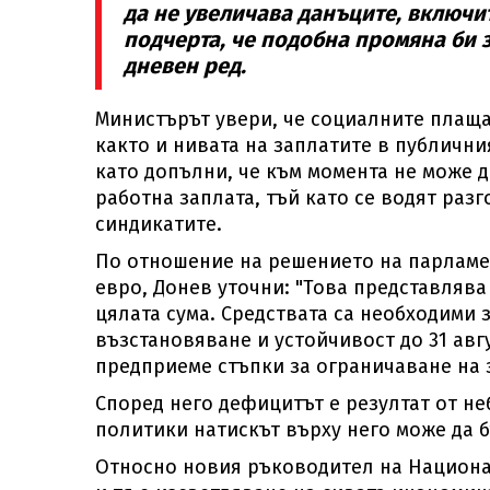
да не увеличава данъците, включи
подчерта, че подобна промяна би з
дневен ред.
Министърът увери, че социалните плаща
както и нивата на заплатите в публичния
като допълни, че към момента не може 
работна заплата, тъй като се водят раз
синдикатите.
По отношение на решението на парламент
евро, Донев уточни: "Това представляв
цялата сума. Средствата са необходими
възстановяване и устойчивост до 31 авгу
предприеме стъпки за ограничаване на з
Според него дефицитът е резултат от н
политики натискът върху него може да 
Относно новия ръководител на Национал