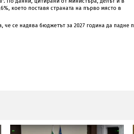
". По данни, цитирани от министъра, делът ѝ в
,6%, което поставя страната на първо място в
 че се надява бюджетът за 2027 година да падне 