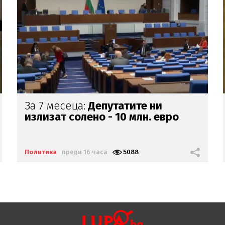
Копейкин се кефи:
Казахме ви
първи,
че
дронът е украински
Политика
преди 17 часа
2887