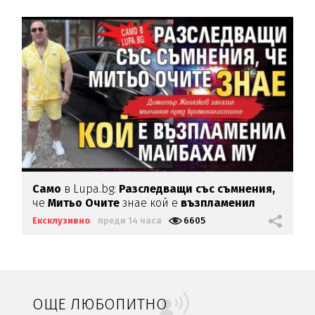
Само
в Lupa.bg:
Разследващи със съмнения,
че
Митьо Очите
знае кой е
възпламенил
Майбаха му
Ексклузивно
преди 14 часа
6605
ОЩЕ ЛЮБОПИТНО