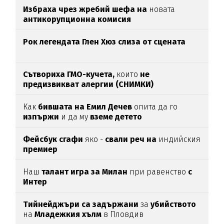
Избраха чрез жребий шефа на
новата
антикорупционна комисия
Рок легендата Глен Хюз слиза от сцената
Сътвориха ГМО-кучета,
които
не
предизвикват алергии (СНИМКИ)
Как
бившата на Емил Дечев
опита да го
изпържи
и да му
вземе детето
Фейсбук сгафи
яко -
свали реч на
индийския
премиер
Наш
талант игра за Милан
при равенство
с
Интер
Тийнейджъри са задържани
за
убийството
на
Младежкия хълм
в Пловдив