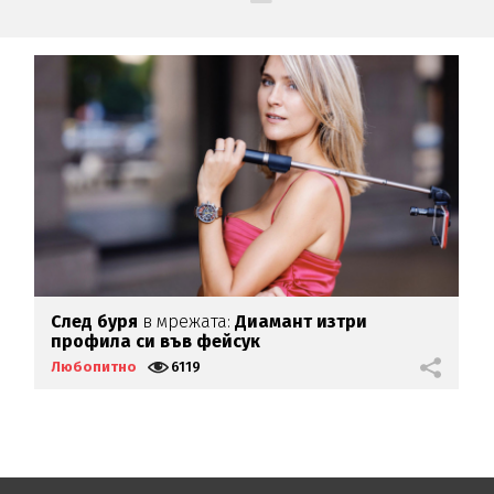
След буря
в мрежата:
Диамант изтри
О
профила си във фейсук
Любопитно
6119
Л