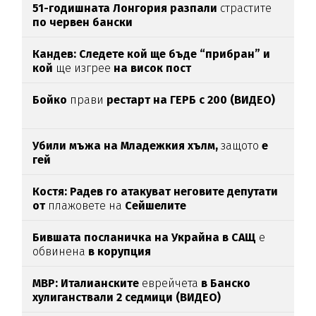
51-годишната Лонгория разпали
страстите
по червен бански
Кандев: Следете кой ще бъде “прибран” и
кой
ще изгрее
на висок пост
Бойко
прави
рестарт на ГЕРБ с 200 (ВИДЕО)
Убили мъжа на Младежкия хълм,
защото
е
гей
Костя: Радев го атакуват неговите депутати
от
плажовете на
Сейшелите
Бившата посланичка на Украйна в САЩ
е
обвинена
в корупция
МВР: Италианските
еврейчета
в Банско
хулиганствали 2 седмици (ВИДЕО)