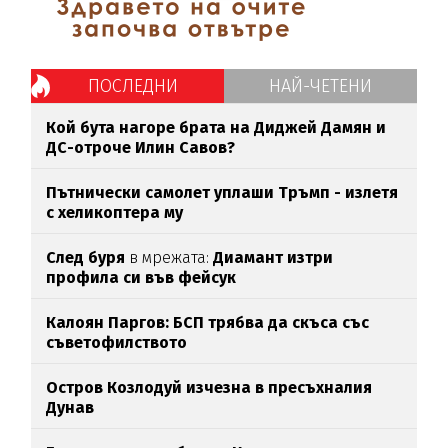
ПОСЛЕДНИ
НАЙ-ЧЕТЕНИ
Кой бута нагоре брата на Диджей Дамян и
ДС-отроче Илин Савов?
Пътнически самолет уплаши Тръмп - излетя
с хеликоптера му
След буря
в мрежата:
Диамант изтри
профила си във фейсук
Калоян Паргов: БСП трябва да скъса със
съветофилството
Остров Козлодуй изчезна в пресъхналия
Дунав