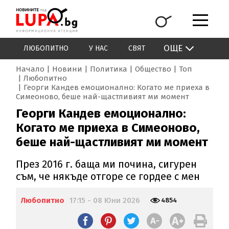
ОЩЕ
ЛЮБОПИТНО
У НАС
СВЯТ
Начало
Новини
Политика
Общество
Топ
Любопитно
Георги Кандев емоционално: Когато ме приеха в
Симеоново, беше най-щастливият ми момент
Георги Кандев емоционално:
Когато ме приеха в Симеоново,
беше най-щастливият ми момент
През 2016 г. баща ми почина, сигурен
съм, че някъде отгоре се гордее с мен
Любопитно
17:15 - 08 Юни 2026
4854