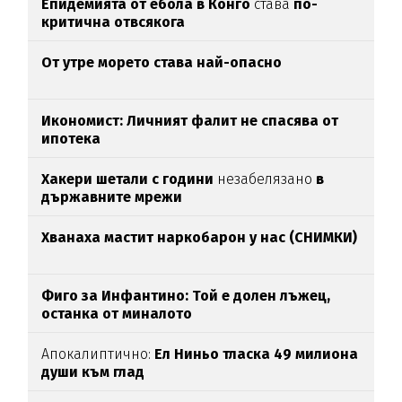
Епидемията от ебола в Конго
става
по-
критична отвсякога
От утре морето става най-опасно
Икономист: Личният фалит не спасява от
ипотека
Хакери шетали с години
незабелязано
в
държавните мрежи
Хванаха мастит наркобарон у нас (СНИМКИ)
Фиго за Инфантино: Той е долен лъжец,
останка от миналото
Апокалиптично:
Ел Ниньо тласка 49 милиона
души към глад