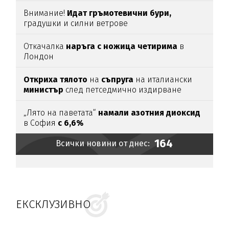
Внимание!
Идат гръмотевични бури,
градушки и силни ветрове
Откачалка
наръга с ножица четирима
в
Лондон
Откриха тялото
на
съпруга
на италиански
министър
след петседмично издирване
„Лято на паветата“
намали азотния диоксид
в София
с 6,6%
164
Всички новини от днес:
ЕКСКЛУЗИВНО