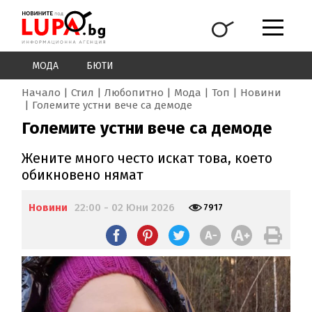
МОДА
БЮТИ
Начало
Стил
Любопитно
Мода
Топ
Новини
Големите устни вече са демоде
Големите устни вече са демоде
Жените много често искат това, което
обикновено нямат
Новини
22:00 - 02 Юни 2026
7917