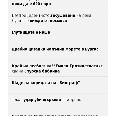
няма да е 620 евро
Безпрецедентното
засушаване
на река
Дунав се
вижда от космоса
Глутницата е наша
Дребна циганка напълни морето в Бургас
Край на лесбилъка?!
Емили Тротинетката
се
хвана с
турска бабанка
Шаде на корицата на „Биограф“
Токов
удар уби щъркели
в Габрово