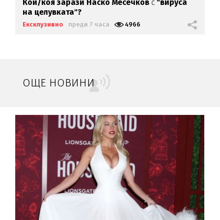
Кой/коя зарази
Наско Месечков
с
"вируса
на целувката"?
Ексклузивно
преди 7 часа
4966
ОЩЕ НОВИНИ