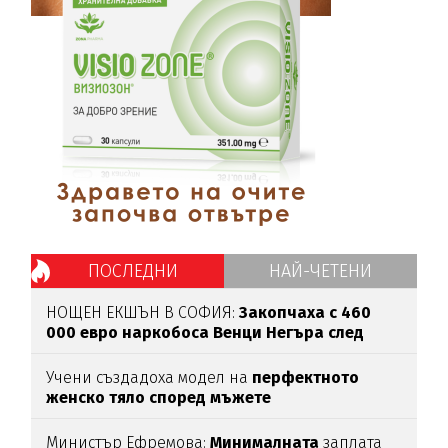
ПОСЛЕДНИ
НАЙ-ЧЕТЕНИ
НОЩЕН ЕКШЪН В СОФИЯ:
Закопчаха с 460
000 евро
наркобоса Венци Негъра
след
бясна гонка
Учени създадоха модел на
перфектното
женско тяло според мъжете
Министър Ефремова:
Минималната
заплата