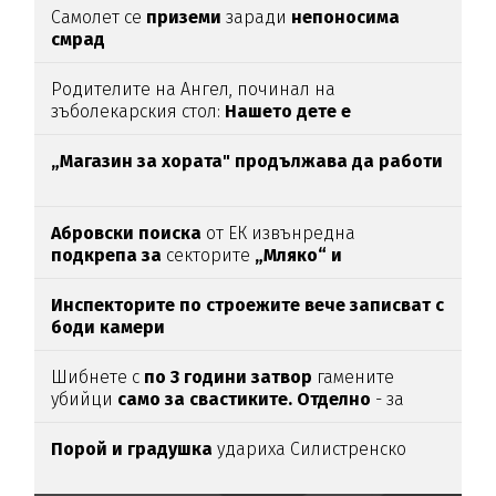
Самолет се
приземи
заради
непоносима
смрад
Родителите на Ангел, починал на
зъболекарския стол:
Нашето дете е
интоксикирано
с препарат, който е
антидотът
на
упойката
„Магазин за хората"
продължава да работи
Абровски поиска
от ЕК извънредна
подкрепа за
секторите
„Мляко“ и
„Свиневъдство“
Инспекторите по строежите вече записват с
боди камери
Шибнете с
по 3 години затвор
гамените
убийци
само за свастиките. Отделно
- за
убийството
Порой и градушка
удариха Силистренско