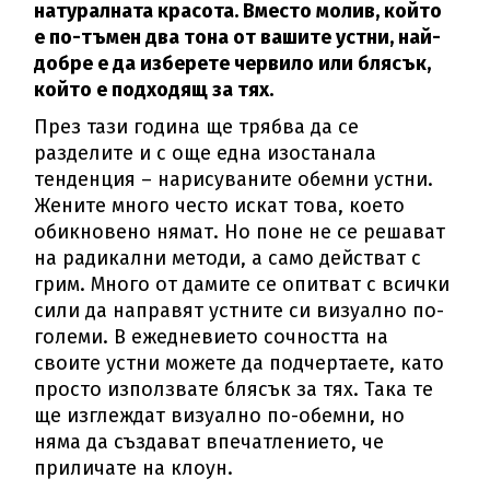
натуралната красота. Вместо молив, който
е по-тъмен два тона от вашите устни, най-
добре е да изберете червило или блясък,
който е подходящ за тях.
През тази година ще трябва да се
разделите и с още една изостанала
тенденция – нарисуваните обемни устни.
Жените много често искат това, което
обикновено нямат. Но поне не се решават
на радикални методи, а само действат с
грим. Много от дамите се опитват с всички
сили да направят устните си визуално по-
големи. В ежедневието сочността на
своите устни можете да подчертаете, като
просто използвате блясък за тях. Така те
ще изглеждат визуално по-обемни, но
няма да създават впечатлението, че
приличате на клоун.