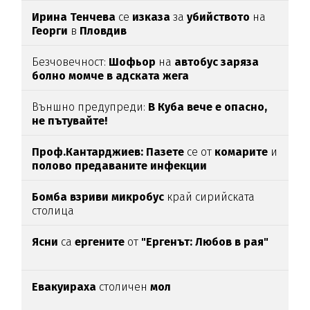
Ирина Тенчева
се
изказа
за
убийството
на
Георги
в
Пловдив
Безчовечност:
Шофьор
на
автобус заряза
болно момче в адската жега
Външно предупреди:
В
Куба вече е опасно,
не пътувайте!
Проф.Кантарджиев: Пазете
се от
комарите
и
полово предаваните инфекции
Бомба взриви микробус
край сирийската
столица
Ясни
са
ергените
от
"Ергенът: Любов в рая"
Евакуираха
столичен
мол