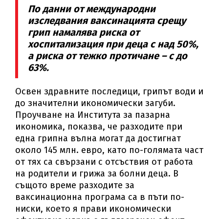
По данни от международни
изследвания ваксинацията срещу
грип намалява риска от
хоспитализация при деца с над 50%,
а риска от тежко протичане – с до
63%.
Освен здравните последици, грипът води и
до значителни икономически загуби.
Проучване на Института за пазарна
икономика, показва, че разходите при
една грипна вълна могат да достигнат
около 145 млн. евро, като по-голямата част
от тях са свързани с отсъствия от работа
на родители и грижа за болни деца. В
същото време разходите за
ваксинационна програма са в пъти по-
ниски, което я прави икономически