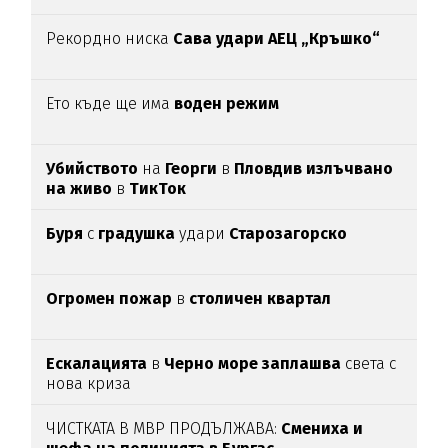
Рекордно ниска
Сава удари АЕЦ „Кръшко“
Ето къде ще има
воден режим
Убийството
на
Георги
в
Пловдив излъчвано
на живо
в
ТикТок
Буря
с
градушка
удари
Старозагорско
Огромен пожар
в
столичен квартал
Ескалацията
в
Черно море заплашва
света с
нова криза
ЧИСТКАТА В МВР ПРОДЪЛЖАВА:
Смениха и