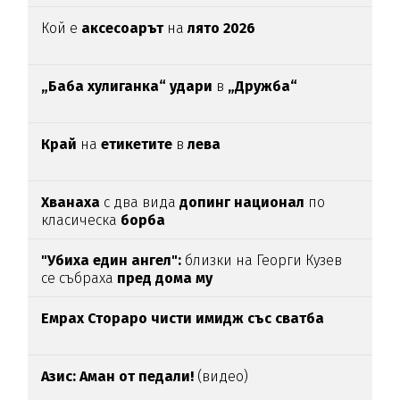
Кой е
аксесоарът
на
лято 2026
„Баба хулиганка“ удари
в
„Дружба“
Край
на
етикетите
в
лева
Хванаха
с два вида
допинг национал
по
класическа
борба
"Убиха един ангел":
близки на Георги Кузев
се събраха
пред дома му
Емрах Стораро чисти имидж със сватба
Азис: Аман от педали!
(видео)