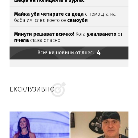
шефа на полицията в Бургас
Майка уби четирите си деца
с помощта на
баба им, след което се
самоуби
Минути решават всичко!
Кога
ужилването
от
пчела
става опасно
4
Всички новини от днес:
ЕКСКЛУЗИВНО