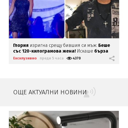
Глория
изригна срещу бившия си мъж:
Беше
със 120-килограмова жена!
Искаше
бърза
печалба...
Ексклузивно
преди 5 часа
4370
ОЩЕ АКТУАЛНИ НОВИНИ