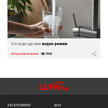
Ето къде ще има
воден режим
Е
н
Актуални новини
2536
А
ЕКСКЛУЗИВНО
ШОУ