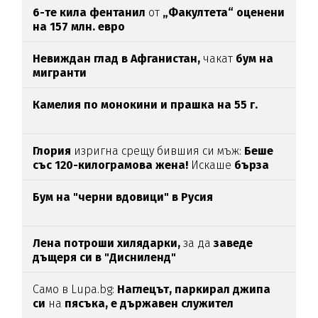
6-те кила фентанил
от
„Факултета“ оценени
на 157 млн. евро
Невиждан глад в Афганистан,
чакат
бум на
мигранти
Камелия по монокини и прашка на 55 г.
Глория
изригна срещу бившия си мъж:
Беше
със 120-килограмова жена!
Искаше
бърза
печалба...
Бум на "черни вдовици" в Русия
Лена потроши хилядарки,
за да
заведе
дъщеря си в "Дисниленд"
Само в Lupa.bg:
Наглецът, паркирал джипа
си
на
пясъка, е държавен служител