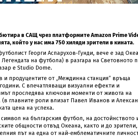
ебютира в САЩ чрез платформите Amazon Prime Vid
та, който у нас има 750 хиляди зрители в кината.
утболист Георги Аспарухов-Гунди, вече е зад Оке
и: Легендата на футбола) в разгара на Световното 
зар е Studio Dome.
в и продуцентите от „Междинна станция” връща
е години. С впечатляващи визуални ефекти и
лмът проследява ключови моменти от живота на
а (в главните роли влизат Павел Иванов и Алекса
ата цена на успеха.
 символ на българския футбол, на достойнството 
рските общности отвъд Океана, както и до зрители,
телния път на една от най-емблематичните личнос