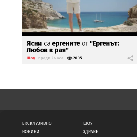
Емрах Стораро чисти имидж със
сватба
Шоу
преди 3 часа
2060
ЕКСКЛУЗИВНО
ШОУ
НОВИНИ
ЗДРАВЕ