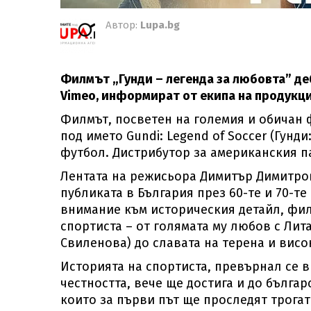
Автор:
Lupa.bg
Филмът „Гунди – легенда за любовта” д
Vimeo, информират от екипа на продукция
Филмът, посветен на големия и обичан ф
под името Gundi: Legend of Soccer (Гунд
футбол. Дистрибутор за американския па
Лентата на режисьора Димитър Димитро
публиката в България през 60-те и 70-т
внимание към историческия детайл, фи
спортиста – от голямата му любов с Лит
Свиленова) до славата на терена и висок
Историята на спортиста, превърнал се в
честността, вече ще достига и до бълга
които за първи път ще проследят трога