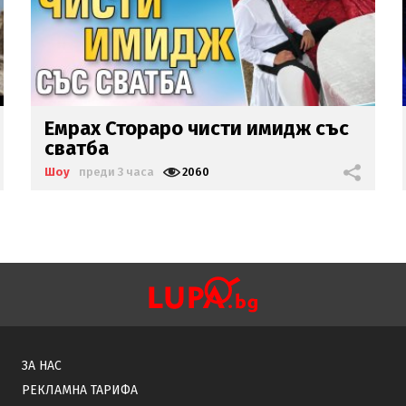
Азис: Аман от педали!
(видео)
Шоу
преди 4 часа
3258
ЗА НАС
РЕКЛАМНА ТАРИФА