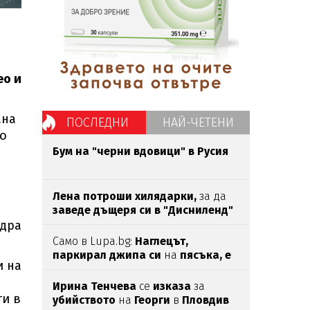
eo и
ана
ПОСЛЕДНИ
НАЙ-ЧЕТЕНИ
по
Бум на "черни вдовици" в Русия
Лена потроши хилядарки,
за да
заведе дъщеря си в "Дисниленд"
ндра
Само в Lupa.bg:
Наглецът,
паркирал джипа си
на
пясъка, е
и на
държавен служител
Ирина Тенчева
се
изказа
за
ти в
убийството
на
Георги
в
Пловдив