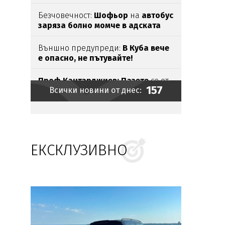
Безчовечност:
Шофьор
на
автобус
заряза болно момче в адската
жега
Външно предупреди:
В
Куба вече
е опасно, не пътувайте!
Проф.Кантарджиев: Пазете
се от
157
Всички новини от днес:
комарите
и
полово предаваните
инфекции
Бомба взриви микробус
край
сирийската столица
ЕКСКЛУЗИВНО
Ясни
са
ергените
от
"Ергенът:
Любов в рая"
Евакуираха
столичен
мол
Кой е
аксесоарът
на
лято 2026