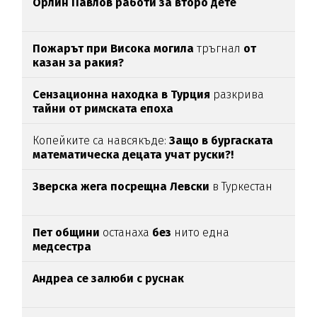
Орлин Павлов работи за второ дете
Пожарът при Висока могила
тръгнал
от
казан за ракия?
Сензационна находка в Турция
разкрива
тайни от римската епоха
Копейките са навсякъде:
Защо в бургаската
математическа децата учат руски?!
Зверска жега посрещна Левски
в Туркестан
Пет общини
останаха
без
нито една
медсестра
Андреа се залюби с руснак