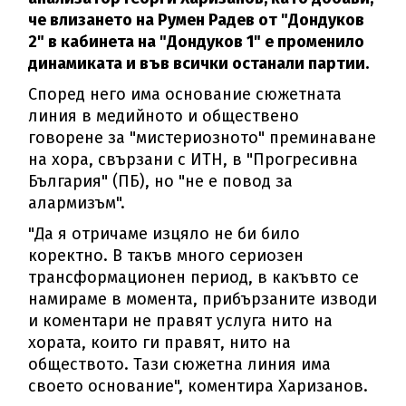
че влизането на Румен Радев от "Дондуков
2" в кабинета на "Дондуков 1" е променило
динамиката и във всички останали партии.
Според него има основание сюжетната
линия в медийното и обществено
говорене за "мистериозното" преминаване
на хора, свързани с ИТН, в "Прогресивна
България" (ПБ), но "не е повод за
алармизъм".
"Да я отричаме изцяло не би било
коректно. В такъв много сериозен
трансформационен период, в какъвто се
намираме в момента, прибързаните изводи
и коментари не правят услуга нито на
хората, които ги правят, нито на
обществото. Тази сюжетна линия има
своето основание", коментира Харизанов.