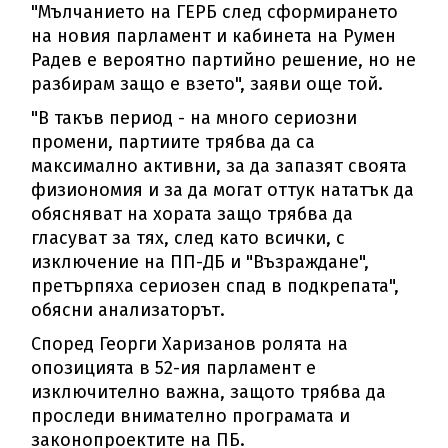
"Мълчанието на ГЕРБ след сформирането
на новия парламент и кабинета на Румен
Радев е вероятно партийно решение, но не
разбирам защо е взето", заяви още той.
"В такъв период - на много сериозни
промени, партиите трябва да са
максимално активни, за да запазят своята
физиономия и за да могат оттук нататък да
обясняват на хората защо трябва да
гласуват за тях, след като всички, с
изключение на ПП-ДБ и "Възраждане",
претърпяха сериозен спад в подкрепата",
обясни анализаторът.
Според Георги Харизанов ролята на
опозицията в 52-ия парламент е
изключително важна, защото трябва да
проследи внимателно програмата и
законопроектите на ПБ.