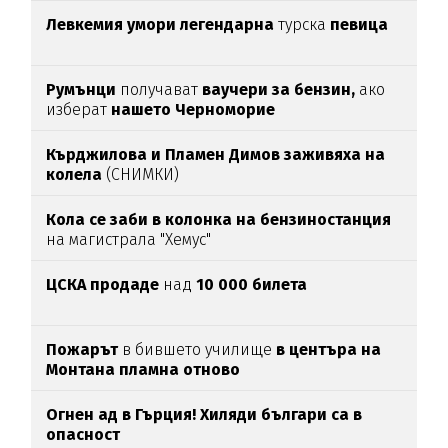
Левкемия умори легендарна
турска
певица
Румънци
получават
ваучери за бензин,
ако
изберат
нашето Черноморие
Кърджилова и Пламен Димов заживяха на
колела
(СНИМКИ)
Кола се заби в колонка на бензиностанция
на магистрала "Хемус"
ЦСКА продаде
над
10 000 билета
Пожарът
в бившето училище
в центъра на
Монтана пламна отново
Огнен ад в Гърция! Хиляди българи са в
опасност