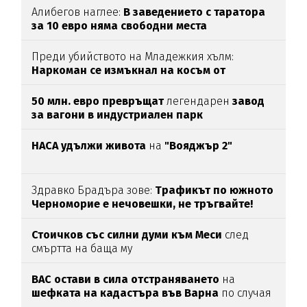
Алибегов наглее:
В заведението с таратора
за 10 евро няма свободни места
Преди убийството на Младежкия хълм:
Наркоман се измъкнал на косъм от
"ловците на педофили"
50 млн. евро превръщат
легендарен
завод
за вагони в индустриален парк
НАСА удължи живота
на
"Вояджър 2"
Здравко Брадъра зове:
Трафикът по южното
Черноморие е нечовешки, не тръгвайте!
(ВИДЕО)
Стоичков със силни думи към Меси
след
смъртта на баща му
ВАС остави в сила отстраняването
на
шефката на кадастъра във Варна
по случая
„Баба Алино“