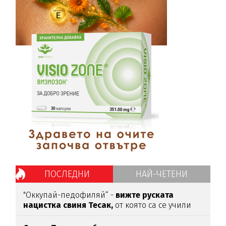
ПОСЛЕДНИ
НАЙ-ЧЕТЕНИ
"Оккупай-педофиляй“ -
вижте руската
нацистка свиня Тесак,
от която са се учили
нашите изродчета