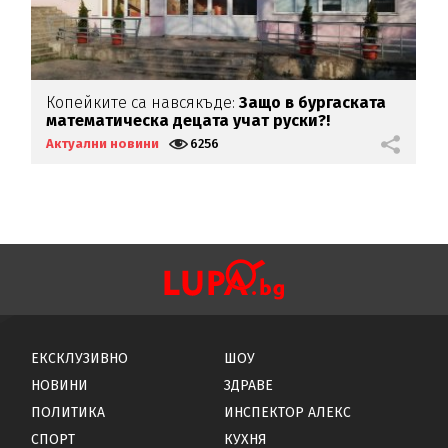
Копейките са навсякъде:
Защо в бургаската
И
математическа децата учат руски?!
К
Актуални новини
6256
А
ЕКСКЛУЗИВНО
ШОУ
НОВИНИ
ЗДРАВЕ
ПОЛИТИКА
ИНСПЕКТОР АЛЕКС
СПОРТ
КУХНЯ