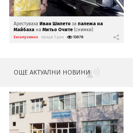
Арестуваха
Иван Шилето
за
палежа на
Майбаха
на
Митьо Очите
(снимки)
Ексклузивно
преди 1 ден
13070
ОЩЕ АКТУАЛНИ НОВИНИ