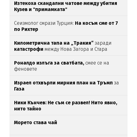
Изтекоха скандални чатове между убития
Кузев и "примамката"
Сеизмолог смрази Турция:
На косъм сме от 7
по Рихтер
Километрична тапа на „Тракия“
заради
катастрофи
между Нова Загора и Стара
Загора
Роналдо излъга за сватбата,
смее се на
феновете
Израел отхвърли мирния план на Тръмп
за
Газа
Ники Кънчев: Не съм се развел! Нито явно,
нито тайно
Морето става чай