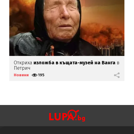
Откриха
изложба в къщата-музей на Ванга
в
Б
Петрич
с
Новини
195
Н