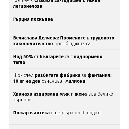
КОШМАР:
Спасиха 28-годишен с тежка
легионелоза
Гърция поскъпва
Велислава Делчева: Промените
в
трудовото
законодателство
през бюджета са
злоупотреба със законодателна техника
Над 50%
от
българите
са с
наднормено
тегло
Шок след
разбитата фабрика
за
фентанил:
10 кг на ден
означават
милиони
смъртоносни дози
Хванаха издирвани мъж
и
жена
във Велико
Търново
Пожар в аптека
в центъра на Пловдив