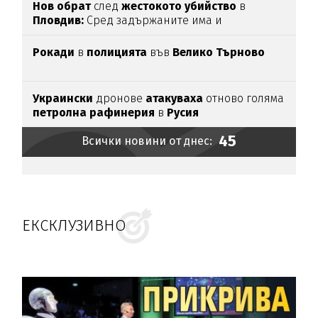
Нов обрат
след
жестокото убийство
в
Пловдив:
Сред задържаните има и
непълнолетни
Рокади
в
полицията
във
Велико Търново
Украински
дронове
атакуваха
отново голяма
петролна рафинерия
в
Русия
45
Всички новини от днес:
ЕКСКЛУЗИВНО