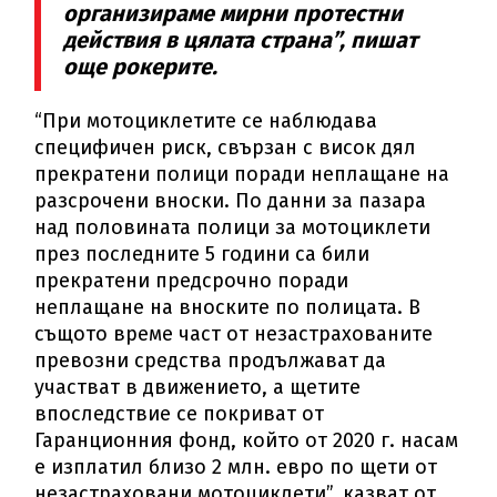
организираме мирни протестни
действия в цялата страна”, пишат
още рокерите.
“При мотоциклетите се наблюдава
специфичен риск, свързан с висок дял
прекратени полици поради неплащане на
разсрочени вноски. По данни за пазара
над половината полици за мотоциклети
през последните 5 години са били
прекратени предсрочно поради
неплащане на вноските по полицата. В
същото време част от незастрахованите
превозни средства продължават да
участват в движението, а щетите
впоследствие се покриват от
Гаранционния фонд, който от 2020 г. насам
е изплатил близо 2 млн. евро по щети от
незастраховани мотоциклети”, казват от