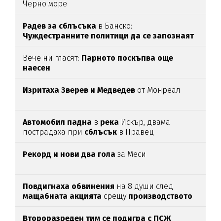
Черно море
Радев за сблъсъка
в Банско:
Чуждестранните политици да се запознаят
с фактите
Вече ни гласят:
Парното поскъпва още
наесен
Изритаха Зверев и Медведев
от Монреал
Автомобил
падна
в
река
Искър, двама
пострадаха при
сблъсък
в Правец
Рекорд и нови два гола
за Меси
Повдигнаха
обвинения
на 8 души след
мащабната
акцията
срещу
производството
на
фентанил
у нас
Второразреден тим се подигра с ПСЖ