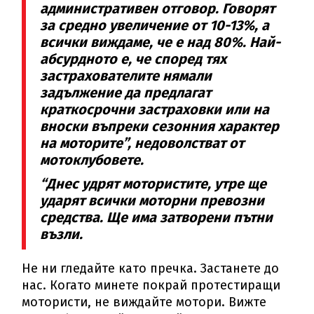
административен отговор. Говорят
за средно увеличение от 10-13%, а
всички виждаме, че е над 80%. Най-
абсурдното е, че според тях
застрахователите нямали
задължение да предлагат
краткосрочни застраховки или на
вноски въпреки сезонния характер
на моторите”, недоволстват от
мотоклубовете.
“Днес удрят мотористите, утре ще
ударят всички моторни превозни
средства. Ще има затворени пътни
възли.
Не ни гледайте като пречка. Застанете до
нас. Когато минете покрай протестиращи
мотористи, не виждайте мотори. Вижте