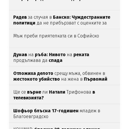
Радев
за случая в
Банско: Чуждестранните
политици
да не прибързват с оценките за
България
Мъж преби приятелката си в Софийско
Дунав
на
ръба: Нивото
на
реката
продължава да
спада
Отложиха делото
срещу мъжа, обвинен в
жестокото убийство
на жена в
Първомай
Ще се
върне
ли
Натали
Трифонова
в
телевизията?
Шофьор блъсна 17-годишен
младеж в
Благоевградско