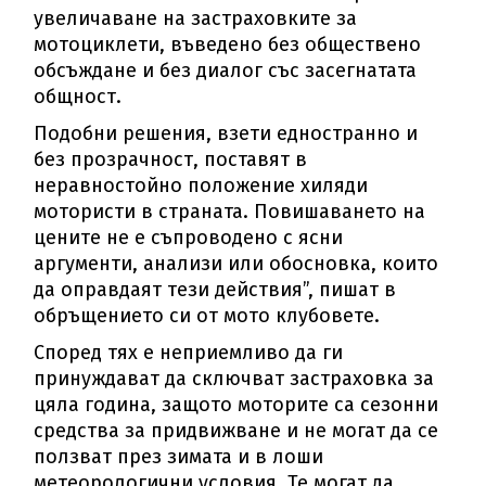
увеличаване на застраховките за
мотоциклети, въведено без обществено
обсъждане и без диалог със засегнатата
общност.
Подобни решения, взети едностранно и
без прозрачност, поставят в
неравностойно положение хиляди
мотористи в страната. Повишаването на
цените не е съпроводено с ясни
аргументи, анализи или обосновка, които
да оправдаят тези действия”, пишат в
обръщението си от мото клубовете.
Според тях е неприемливо да ги
принуждават да сключват застраховка за
цяла година, защото моторите са сезонни
средства за придвижване и не могат да се
ползват през зимата и в лоши
метеорологични условия. Те могат да