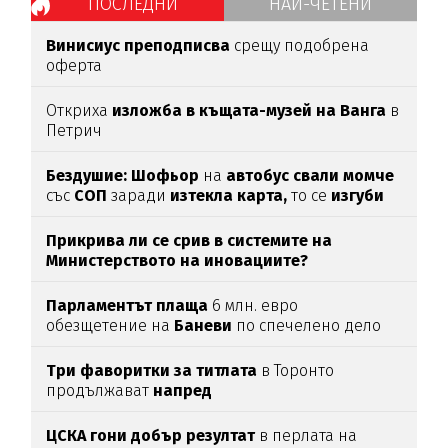
ПОСЛЕДНИ
НАЙ-ЧЕТЕНИ
Винисиус преподписва
срещу подобрена
оферта
Откриха
изложба в къщата-музей на Ванга
в
Петрич
Бездушие: Шофьор
на
автобус свали момче
със
СОП
заради
изтекла карта,
то се
изгуби
Прикрива ли се срив в системите на
Министерството на иновациите?
Парламентът
плаща
6 млн. евро
обезщетение на
Баневи
по спечелено дело
Три фаворитки за титлата
в Торонто
продължават
напред
ЦСКА гони добър резултат
в перлата на