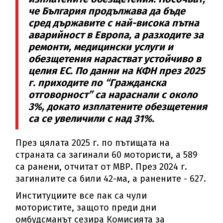
че България продължава да бъде
сред държавите с най-висока пътна
аварийност в Европа, а разходите за
ремонти, медицински услуги и
обезщетения нарастват устойчиво в
целия ЕС. По данни на КФН през 2025
г. приходите по “Гражданска
отговорност” са нараснали с около
3%, докато изплатените обезщетения
са се увеличили с над 31%.
През цялата 2025 г. по пътищата на
страната са загинали 60 мотористи, а 589
са ранени, отчитат от МВР. През 2024 г.
загиналите са били 42-ма, а ранените - 627.
Институциите все пак са чули
мотористите, защото преди дни
омбудсманът сезира Комисията за