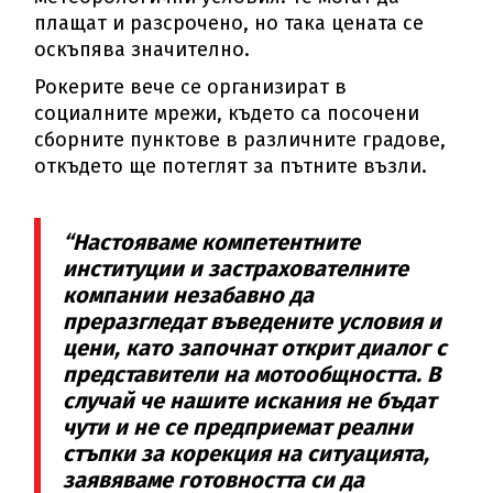
плащат и разсрочено, но така цената се
оскъпява значително.
Рокерите вече се организират в
социалните мрежи, където са посочени
сборните пунктове в различните градове,
откъдето ще потеглят за пътните възли.
“Настояваме компетентните
институции и застрахователните
компании незабавно да
преразгледат въведените условия и
цени, като започнат открит диалог с
представители на мотообщността. В
случай че нашите искания не бъдат
чути и не се предприемат реални
стъпки за корекция на ситуацията,
заявяваме готовността си да