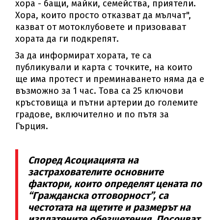
хора - бащи, майки, семейства, приятели.
Хора, които просто отказват да мълчат",
казват от мотоклубовете и призовават
хората да ги подкрепят.
За да информират хората, те са
публикували и карта с точките, на които
ще има протест и преминаването няма да е
възможно за 1 час. Това са 25 ключови
кръстовища и пътни артерии до големите
градове, включително и по пътя за
Гърция.
Според Асоциацията на
застрахователите основните
фактори, които определят цената по
“Гражданска отговорност”, са
честотата на щетите и размерът на
изплатените обезщетения. Посочват,