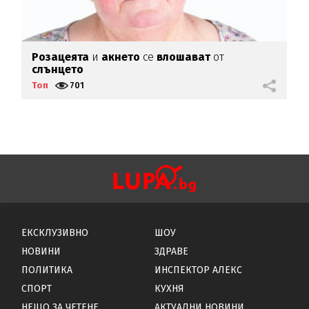
ай
Розацеята
и
акнето
се
влошават
от
М
слънцето
г
Топ
701
Т
ЕКСКЛУЗИВНО
ШОУ
НОВИНИ
ЗДРАВЕ
ПОЛИТИКА
ИНСПЕКТОР АЛЕКС
СПОРТ
КУХНЯ
НЕЩО ЗА ЧЕТЕНЕ
АКТУАЛНИ НОВИНИ