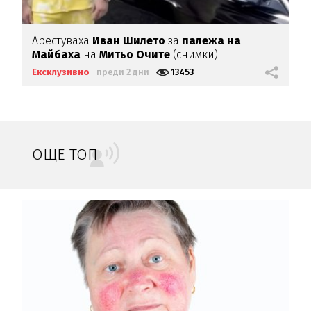
Арестуваха
Иван Шилето
за
палежа на
Майбаха
на
Митьо Очите
(снимки)
Ексклузивно
преди 2 дни
13453
ОЩЕ ТОП