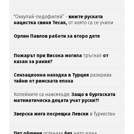
"Оккупай-педофиляй“ -
вижте руската
нацистка свиня Тесак,
от която са се учили
нашите изродчета
Орлин Павлов работи за второ дете
Пожарът при Висока могила
тръгнал
от
казан за ракия?
Сензационна находка в Турция
разкрива
тайни от римската епоха
Копейките са навсякъде:
Защо в бургаската
математическа децата учат руски?!
Зверска жега посрещна Левски
в Туркестан
Пет общини
останаха
без
нито една