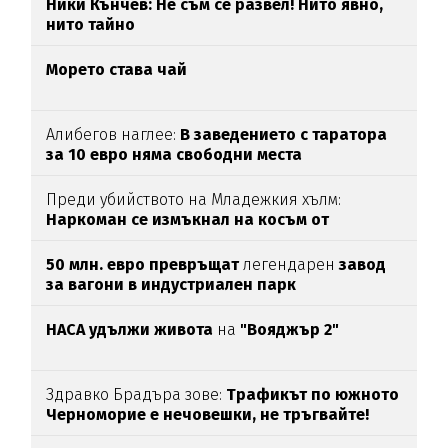
Ники Кънчев: Не съм се развел! Нито явно,
нито тайно
Морето става чай
Алибегов наглее:
В заведението с таратора
за 10 евро няма свободни места
Преди убийството на Младежкия хълм:
Наркоман се измъкнал на косъм от
"ловците на педофили"
50 млн. евро превръщат
легендарен
завод
за вагони в индустриален парк
НАСА удължи живота
на
"Вояджър 2"
Здравко Брадъра зове:
Трафикът по южното
Черноморие е нечовешки, не тръгвайте!
(ВИДЕО)