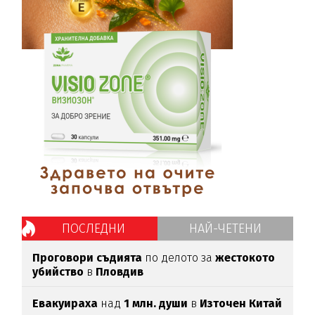
ПОСЛЕДНИ
НАЙ-ЧЕТЕНИ
Проговори съдията
по делото за
жестокото
убийство
в
Пловдив
Евакуираха
над
1 млн. души
в
Източен Китай