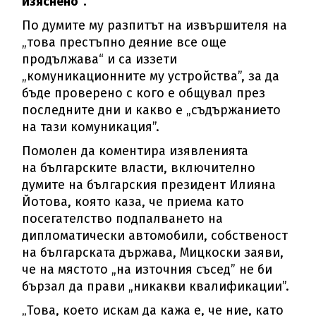
изяснено“.
По думите му разпитът на извършителя на
„това престъпно деяние все още
продължава“ и са иззети
„комуникационните му устройства”, за да
бъде проверено с кого е общувал през
последните дни и какво е „съдържанието
на тази комуникация”.
Помолен да коментира изявленията
на българските власти, включително
думите на българския президент Илияна
Йотова, която каза, че приема като
посегателство подпалването на
дипломатически автомобили, собственост
на българската държава, Мицкоски заяви,
че на мястото „на източния съсед” не би
бързал да прави „никакви квалификации”.
„Това, което искам да кажа е, че ние, като