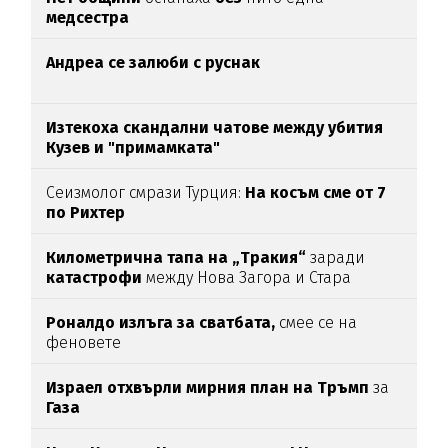
медсестра
Андреа се залюби с руснак
Изтекоха скандални чатове между убития
Кузев и "примамката"
Сеизмолог смрази Турция:
На косъм сме от 7
по Рихтер
Километрична тапа на „Тракия“
заради
катастрофи
между Нова Загора и Стара
Загора
Роналдо излъга за сватбата,
смее се на
феновете
Израел отхвърли мирния план на Тръмп
за
Газа