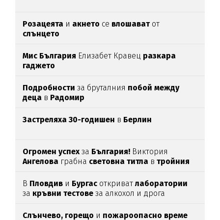
Розацеята
и
акнето
се
влошават
от
слънцето
Мис България
Елизабет Кравец
разкара
гаджето
Подробности
за бруталния
побой между
деца
в
Радомир
Застреляха 30-годишен
в
Берлин
Огромен успех
за
България!
Виктория
Ангелова
грабна
световна титла
в
тройния
скок
В
Пловдив
и
Бургас
откриват
лаборатории
за
кръвни тестове
за алкохол и дрога
Слънчево, горещо
и
пожароопасно време