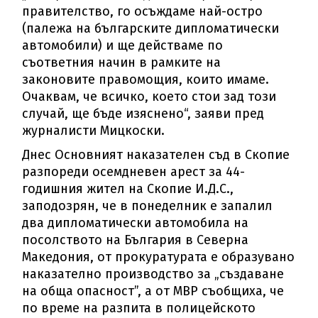
правителство, го осъждаме най-остро
(палежа на българските дипломатически
автомобили) и ще действаме по
съответния начин в рамките на
законовите правомощия, които имаме.
Очаквам, че всичко, което стои зад този
случай, ще бъде изяснено“, заяви пред
журналисти Мицкоски.
Днес Основният наказателен съд в Скопие
разпореди осемдневен арест за 44-
годишния жител на Скопие И.Д.С.,
заподозрян, че в понеделник е запалил
два дипломатически автомобила на
посолството на България в Северна
Македония, от прокуратурата е образувано
наказателно производство за „създаване
на обща опасност”, а от МВР съобщиха, че
по време на разпита в полицейското