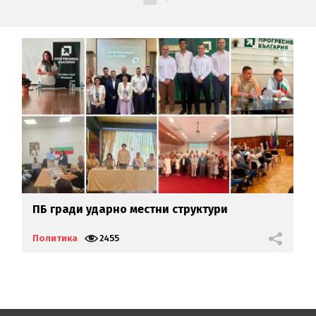
ПБ гради ударно местни структури
Щ
Г
Политика
2455
П