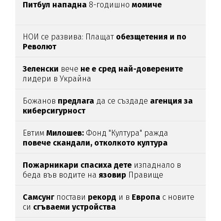
Питбул нападна
8-годишно
момиче
НОИ се развива: Плащат
обезщетения и по
Револют
Зеленски
вече
не е сред най-доверените
лидери в Украйна
Божанов
предлага
да се създаде
агенция за
киберсигурност
Евтим
Милошев:
Фонд "Култура" ражда
повече скандали, отколкото култура
Пожарникари спасиха дете
изпаднало в
беда във водите на
язовир
Правище
Самсунг
постави
рекорд
и в
Европа
с новите
си
сгъваеми устройства