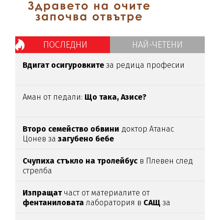
ПОСЛЕДНИ
НАЙ-ЧЕТЕНИ
Вдигат осигуровките
за редица професии
Аман от педали:
Що така, Азисе?
Второ семейство обвини
доктор Атанас
Цонев за
загубено бебе
Счупиха стъкло на тролейбус
в Плевен след
стрелба
Изпращат
част от материалите от
фентаниловата
лаборатория в
САЩ
за
анализ
(подробности)