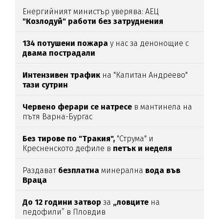
Енергийният министър уверява: АЕЦ
"Козлодуй" работи без затруднения
134 потушени пожара
у нас за денонощие с
двама пострадали
Интензивен трафик
на "Капитан Андреево"
тази сутрин
Червено ферари се натресе
в мантинела на
пътя Варна-Бургас
Без тирове по "Тракия",
"Струма" и
Кресненското дефиле в
петък и неделя
Раздават
безплатна
минерална
вода във
Враца
До 12 години затвор
за
„ловците
на
педофили” в Пловдив