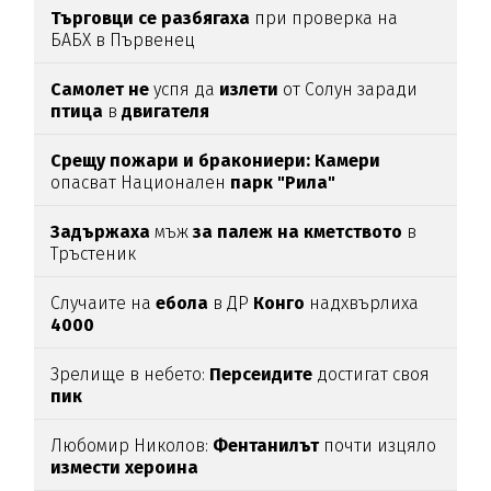
Търговци се разбягаха
при проверка на
БАБХ в Първенец
Самолет не
успя да
излети
от Солун заради
птица
в
двигателя
Срещу пожари и бракониери: Камери
опасват Национален
парк "Рила"
Задържаха
мъж
за палеж на кметството
в
Тръстеник
Случаите на
ебола
в ДР
Конго
надхвърлиха
4000
Зрелище в небето:
Персеидите
достигат своя
пик
Любомир Николов:
Фентанилът
почти изцяло
измести хероина