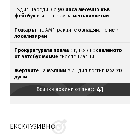
Съдия нареди: До
90 часа месечно във
фейсбук
и инстаграм за
непълнолетни
Пожарът
на АМ "Тракия" е
овладян,
но
не
и
локализиран
Прокуратурата поема
случая със
сваленото
от автобус момче
със специални
потребности
Жертвите
на
мълнии
в Индия достигнаха
20
души
41
Всички новини от днес:
ЕКСКЛУЗИВНО