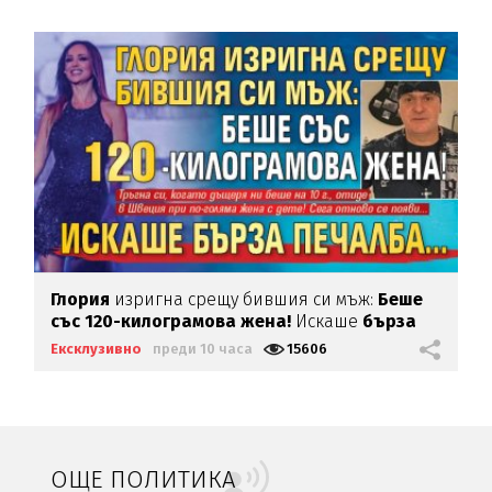
Глория
изригна срещу бившия си мъж:
Беше
със 120-килограмова жена!
Искаше
бърза
печалба...
Ексклузивно
преди 10 часа
15606
ОЩЕ ПОЛИТИКА