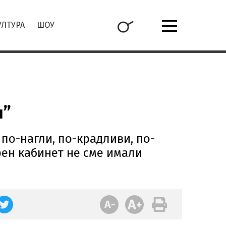
УЛТУРА
ШОУ
я”
по-нагли, по-крадливи, по-
рен кабинет не сме имали