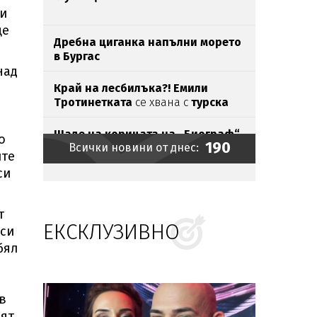
ли
ще
Дребна циганка напълни морето
в Бургас
над
Край на лесбилъка?!
Емили
Тротинетката
се хвана с
турска
бабанка
Шаде на корицата на „Биограф“
о
190
Всички новини от днес:
ите
си
Токов
удар уби щъркели
в Габрово
т
ЕКСКЛУЗИВНО
Братът на Анджелина Джоли се
 си
разведе и разкри, че е гей
бял
Зеленски пристигна в Белград
на
първото си официално посещение
в
ият