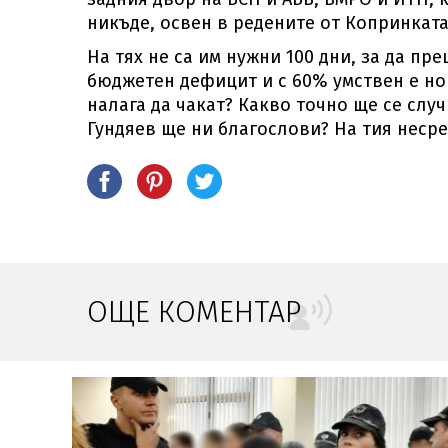
никъде, освен в редените от Копринката
На тях не са им нужни 100 дни, за да пр
бюджетен дефицит и с 60% умствен е нов
налага да чакат? Какво точно ще се слу
Гундяев ще ни благослови? На тия несре
ОЩЕ КОМЕНТАР