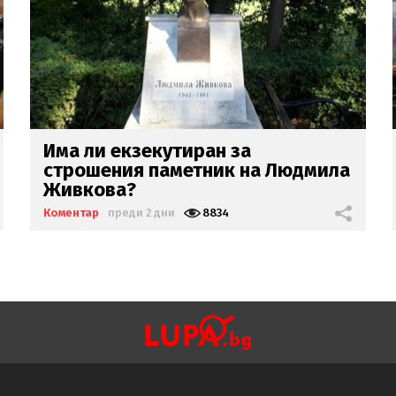
Седмицата:
Hell's Kitchen-ът у
лево! Сезон “Ошамарването на
кебапчетата”
Коментар
преди 4 дни
10840