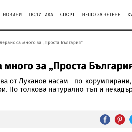
НОВИНИ
ПОЛИТИКА
СПОРТ
НЕЩО ЗА ЧЕТЕНЕ
К
олеранс са много за „Проста България”
а много за „Проста Българи
а от Луканов насам - по-корумпирани, 
ри. Но толкова натурално тъп и некадъ