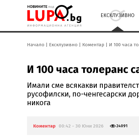
ЕКСКЛУЗИВНО
Начало
Ексклузивно
Коментар
И 100 часа т
И 100 часа толеранс с
Имали сме всякакви правителств
русофилски, по-ченгесарски до
никога
Коментар
00:42 - 30 Юни 2026
24091