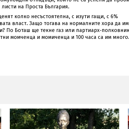
 листи на Проста България.
еценят колко несъстоятелна, с изути гащи, с 6%
ата власт. Защо тогава на нормалните хора да им
чи? По Боташ ще текне газ или партиарх-полковни
тни момченца и момиченца и 100 часа са им много