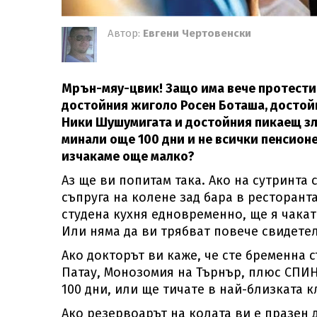
Автор:
Евгени Чертовенски
Мрън-мяу-цвик! Защо има вече протести
достойния жиголо Росен Боташа, достой
Ники Шушумигата и достойния пикаещ зло
минали още 100 дни и не всички пенсионе
изчакаме още малко?
Аз ще ви попитам така. Ако на сутринта
съпруга на колене зад бара в ресторант
студена кухня едновременно, ще я чакате
Или няма да ви трябват повече свидете
Ако докторът ви каже, че сте бременна 
Патау, Монозомия на Търнър, плюс СПИН
100 дни, или ще тичате в най-близката к
Ако резервоарът на колата ви е празен д