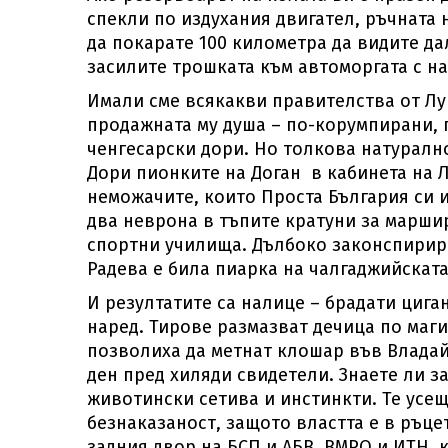
спекли по издухания двигател, ръчната 
да покарате 100 километра да видите да
засилите трошката към автоморгата с на
Имали сме всякакви правителства от Лу
продажната му душа – по-корумпирани, 
ченгесарски дори. Но толкова натурално
Дори пионките на Доган в кабинета на 
неможачите, които Проста България си и
два неврона в тъпите кратуни за марши
спортни училища. Дълбоко законспирира
Радева е била пиарка на чалгаджийската
И резултатите са налице – брадати цига
наред. Тирове размазват дечица по маг
позволиха да метнат клошар във Владайс
ден пред хиляди свидетели. Знаете ли 
животински сетива и инстинкти. Те усещ
безнаказаност, защото властта е в ръц
задния двор на БСП и АБВ, ВМРО и ИТН, 