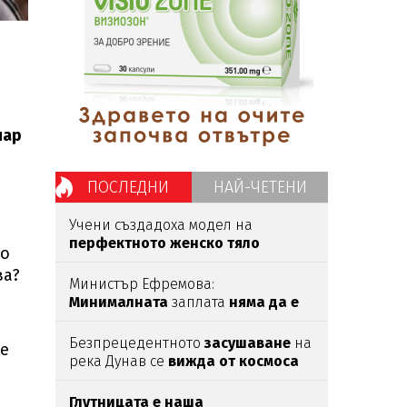
чар
ПОСЛЕДНИ
НАЙ-ЧЕТЕНИ
Учени създадоха модел на
перфектното женско тяло
по
според мъжете
ва?
Министър Ефремова:
Минималната
заплата
няма да е
620 евро
Безпрецедентното
засушаване
на
те
река Дунав се
вижда от космоса
Глутницата е наша