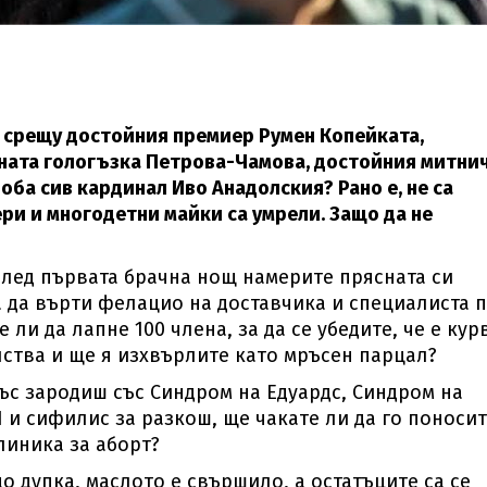
 срещу достойния премиер Румен Копейката,
ната гологъзка Петрова-Чамова, достойния митни
ба сив кардинал Иво Анадолския? Рано е, не са
ри и многодетни майки са умрели. Защо да не
 след първата брачна нощ намерите прясната си
а да върти фелацио на доставчика и специалиста 
 ли да лапне 100 члена, за да се убедите, че е кур
лства и ще я изхвърлите като мръсен парцал?
със зародиш със Синдром на Едуардс, Синдром на
 и сифилис за разкош, ще чакате ли да го поноси
линика за аборт?
о дупка, маслото е свършило, а остатъците са се