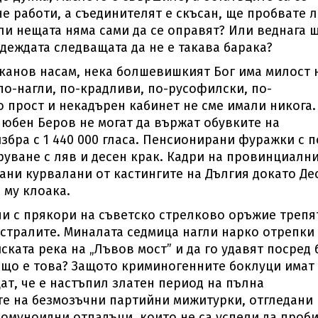
не работи, а съединителят е скъсан, ще пробвате 
ли нещата няма сами да се оправят? Или веднага 
деждата следващата да не е такава барака?
канов насам, нека болшевишкият Бог има милост 
по-нагли, по-крадливи, по-русофилски, по-
 прост и некадърен кабинет не сме имали никога.
Любен Беров не могат да вържат обувките на
збра с 1 440 000 гласа. Пенсионирани фуражки с п
руване с ляв и десен крак. Кадри на провинциалн
ни курвалани от кастингите на Дългия докато Де
 му клоака.
ни с прякори на съветско стрелково оръжие трепя
истралите. Миналата седмица нагли нарко отрепки
ката река на „Лъвов мост” и да го удавят посред 
защо е това? Защото криминогенните боклуци имат
ат, че е настъпил златен период на пълна
ете на безмозъчни партийни мижитурки, отгледани 
комуноидни отпадъци, които не са успели да проб