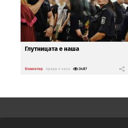
Има ли екзекутиран за
строшения паметник на Людмила
Живкова?
Коментар
преди 2 дни
8834