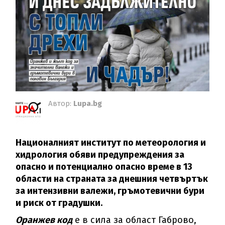
Автор:
Lupa.bg
Националният институт по метеорология и
хидрология обяви предупреждения за
опасно и потенциално опасно време в 13
области на страната за днешния четвъртък
за интензивни валежи, гръмотевични бури
и риск от градушки.
Оранжев код
е в сила за област Габрово,