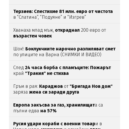
Терзиев: Спестихме 81 млн. евро от чистота
в “Слатина”, “Подуяне” и “Изгрев”
Хванаха млад мъж,
откраднал
200 евро от
възрастен
човек
Шок!:
Боклукчиите нарочно разпиляват смет
по улиците на Варна (СНИМКИ И ВИДЕО)
След
24 часа борба с пламъците: Пожарът
край
"Тракия" не стихва
Гръм в рая:
Караджов
от
"Бригада Нов дом"
заряза
жена си заради друга
Европа закъсва за газ,
хранилищат
а са
пълни едва
на 57%
Русия удари кораби с военни товар
и в