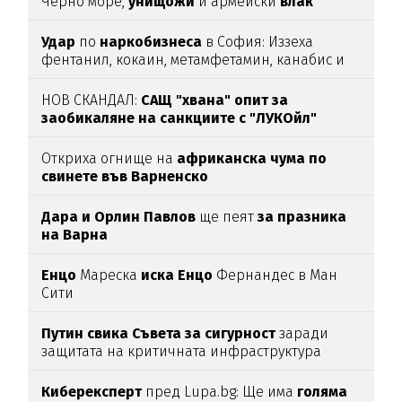
Черно море,
унищожи
и армейски
влак
(ВИДЕО)
Удар
по
наркобизнеса
в София: Иззеха
фентанил, кокаин, метамфетамин, канабис и
над
46
000
евро
НОВ СКАНДАЛ:
САЩ "хвана" опит за
заобикаляне на санкциите с "ЛУКОйл"
Откриха огнище на
африканска чума по
свинете във Варненско
Дара и Орлин Павлов
ще пеят
за празника
на Варна
Енцо
Мареска
иска Енцо
Фернандес в Ман
Сити
Путин свика Съвета за сигурност
заради
защитата на критичната инфраструктура
Киберексперт
пред Lupa.bg: Ще има
голяма