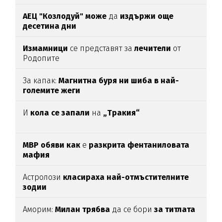
АЕЦ "Козлодуй" може
да
издържи още
десетина дни
Измамници
се представят за
лечители
от
Родопите
За капак:
Магнитна буря ни шиба в най-
големите жеги
И
кола се запали
на
„Тракия“
МВР обяви как
е
разкрита фентаниловата
мафия
Астролози
класираха най-отмъстителните
зодии
Аморим:
Милан трябва
да се бори
за титлата