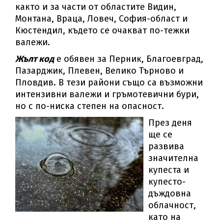
както и за части от областите Видин,
Монтана, Враца, Ловеч, София-област и
Кюстендил, където се очакват по-тежки
валежи.
Жълт код
е обявен за Перник, Благоевград,
Пазарджик, Плевен, Велико Търново и
Пловдив. В тези райони също са възможни
интензивни валежи и гръмотевични бури,
но с по-ниска степен на опасност.
През деня
ще се
развива
значителна
купеста и
купесто-
дъждовна
облачност,
като на