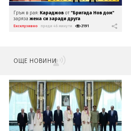
Гръм в рая:
Караджов
от
"Бригада Нов дом"
заряза
жена си заради друга
Ексклузивно
преди 46 минути
2191
ОЩЕ НОВИНИ