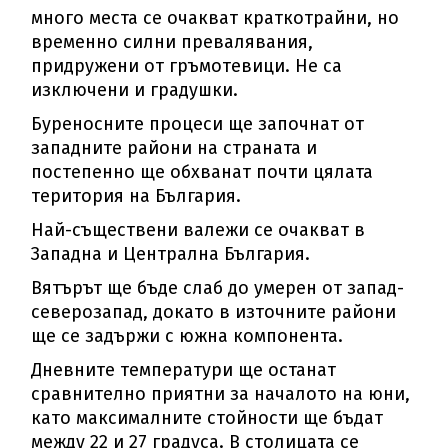
много места се очакват краткотрайни, но
временно силни превалявания,
придружени от гръмотевици. Не са
изключени и градушки.
Буреносните процеси ще започнат от
западните райони на страната и
постепенно ще обхванат почти цялата
територия на България.
Най-съществени валежи се очакват в
Западна и Централна България.
Вятърът ще бъде слаб до умерен от запад-
северозапад, докато в източните райони
ще се задържи с южна компонента.
Дневните температури ще останат
сравнително приятни за началото на юни,
като максималните стойности ще бъдат
между 22 и 27 градуса. В столицата се