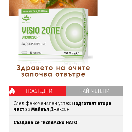
ПОСЛЕДНИ
НАЙ-ЧЕТЕНИ
След феноменален успех:
Подготвят втора
част
за
Майкъл
Джексън
Създава се "ислямско НАТО"