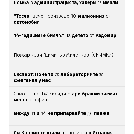
бомба
в
администрацията, хакери
са
имали
достъп
30 г.
до нея
"Тесла"
вече произведе
10-милионния
си
автомобил
14-годишен е биячът
на
детето
от
Радомир
Пожар
край "Димитър Миленков" (СНИМКИ)
Експерт: Поне 10
са
лабораториите
за
фентанил у нас
Само в Lupa.bg: Хиляди
стари бракми заемат
места
в София
Между 11 и 14 не припарвайте
до
плажа
Ди Каприо се втали
на почивка
в Испания