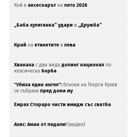
Кой е
аксесоарът
на
лято 2026
„Баба хулиганка“ удари
в
„Дружба“
Край
на
етикетите
в
лева
Хванаха
с два вида
допинг национал
по
класическа
борба
"Убиха един ангел":
близки на Георги Кузев
се събраха
пред дома му
Емрах Стораро чисти имидж със сватба
Азис: Аман от педали!
(видео)