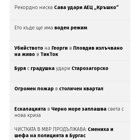
Рекордно ниска
Сава удари АЕЦ „Кръшко“
Ето къде ще има
воден режим
Убийството
на
Георги
в
Пловдив излъчвано
на живо
в
ТикТок
Буря
с
градушка
удари
Старозагорско
Огромен пожар
в
столичен квартал
Ескалацията
в
Черно море заплашва
света с
нова криза
ЧИСТКАТА В МВР ПРОДЪЛЖАВА:
Смениха и
шефа на полицията в Бургас