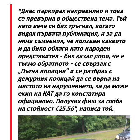
"Днес паркирах неправилно и това
се превърна в обществена тема. Тъй
като вече си бях тръгнал, когато
видях първата публикация, и за да
няма съмнения, че ползвам каквито
и да било облаги като народен
представител - бих казал дори, че е
тъкмо обратното - се свързах с
„Пътна полиция“ и се разбрах с
дежурния полицай да се върна на
мястото на нарушението, за да може
екип на КАТ да го констатира
официално. Получих фиш за глоба
на стойност €25.56", написа той.