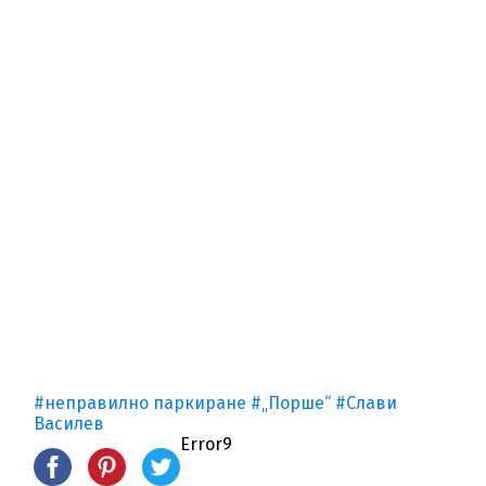
#неправилно паркиране
#„Порше“
#Слави
Василев
Error9