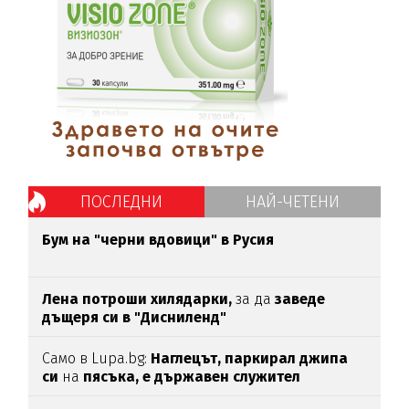
ПОСЛЕДНИ
НАЙ-ЧЕТЕНИ
Бум на "черни вдовици" в Русия
Лена потроши хилядарки,
за да
заведе
дъщеря си в "Дисниленд"
Само в Lupa.bg:
Наглецът, паркирал джипа
си
на
пясъка, е държавен служител