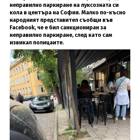
неправилно паркиране на луксозната си
кола в центъра на София. Малко по-късно
народният представител съобщи във
Facebook, че е бил санкциониран за
неправилно паркиране, след като сам
извикал полицаите.