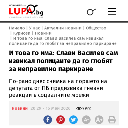
Начало
У нас
Актуални новини
Общество
Куриози
Новини
И това го има: Слави Василев сам извикал
полицаите да го глобят за неправилно паркиране
И това го има: Слави Василев сам
извикал полицаите да го глобят
за неправилно паркиране
По-рано днес снимка на поршето на
депутата от ПБ предизвика гневни
реакции в социалните мрежи
Новини
20:29 - 16 Май 2026
9972