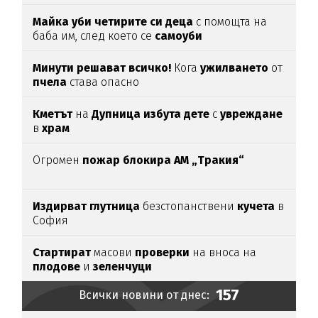
Майка уби четирите си деца
с помощта на
баба им, след което се
самоуби
Минути решават всичко!
Кога
ужилването
от
пчела
става опасно
Кметът
на
Дупница избута дете
с
увреждане
в
храм
Огромен
пожар блокира АМ „Тракия“
Издирват глутница
безстопанствени
кучета
в
София
Стартират
масови
проверки
на вноса на
плодове
и
зеленчуци
157
Всички новини от днес: