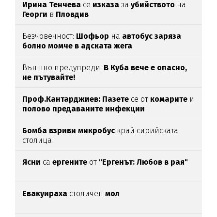
Ирина Тенчева
се
изказа
за
убийството
на
Георги
в
Пловдив
Безчовечност:
Шофьор
на
автобус заряза
болно момче в адската жега
Външно предупреди:
В
Куба вече е опасно,
не пътувайте!
Проф.Кантарджиев: Пазете
се от
комарите
и
полово предаваните инфекции
Бомба взриви микробус
край сирийската
столица
Ясни
са
ергените
от
"Ергенът: Любов в рая"
Евакуираха
столичен
мол