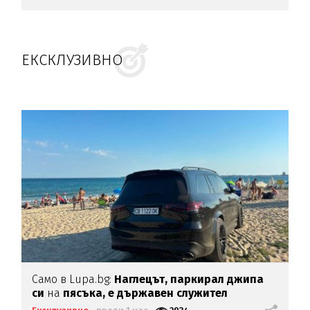
ЕКСКЛУЗИВНО
Само в Lupa.bg:
Наглецът, паркирал джипа
си
на
пясъка, е държавен служител