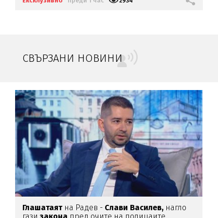
Ексклузивно
преди 1 час
2934
СВЪРЗАНИ НОВИНИ
Глашатаят
на Радев -
Слави Василев,
нагло
гази
закона
пред очите на полицаите