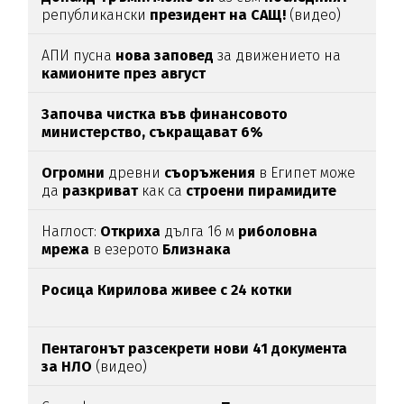
републикански
президент на САЩ!
(видео)
АПИ пусна
нова заповед
за движението на
камионите през август
Започва чистка във финансовото
министерство, съкращават 6%
Огромни
древни
съоръжения
в Египет може
да
разкриват
как са
строени пирамидите
Наглост:
Откриха
дълга 16 м
риболовна
мрежа
в езерото
Близнака
Росица Кирилова
живее с 24 котки
Пентагонът разсекрети нови 41 документа
за НЛО
(видео)