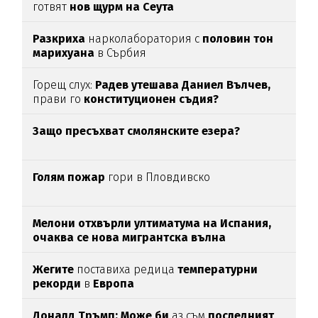
готвят
нов щурм на Сеута
Разкриха
нарколаборатория с
половин тон
марихуана
в Сърбия
Горещ слух:
Радев утешава Даниел Вълчев,
прави го
конституционен съдия?
Защо пресъхват смолянските езера?
Голям пожар
гори в Пловдивско
Мелони отхвърли ултиматума на Испания,
очаква се нова мигрантска вълна
Жегите
поставиха редица
температурни
рекорди
в
Европа
Доналд Тръмп:
Може би
аз съм
последният