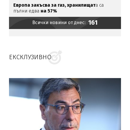
Европа закъсва за газ,
хранилищат
а са
пълни едва
на 57%
161
Всички новини от днес:
ЕКСКЛУЗИВНО