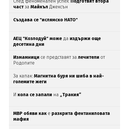
След феноменален успех:
Подготвят втора
част
за
Майкъл
Джексън
Създава се "ислямско НАТО"
АЕЦ "Козлодуй" може
да
издържи още
десетина дни
Измамници
се представят за
лечители
от
Родопите
За капак:
Магнитна буря ни шиба в най-
големите жеги
И
кола се запали
на
„Тракия“
МВР обяви как
е
разкрита фентаниловата
мафия