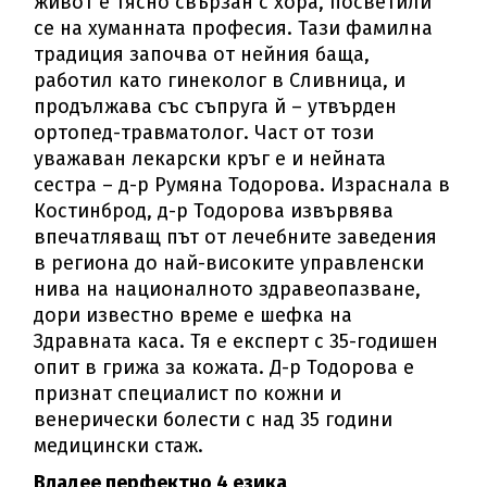
живот е тясно свързан с хора, посветили
се на хуманната професия. Тази фамилна
традиция започва от нейния баща,
работил като гинеколог в Сливница, и
продължава със съпруга й – утвърден
ортопед-травматолог. Част от този
уважаван лекарски кръг е и нейната
сестра – д-р Румяна Тодорова. Израснала в
Костинброд, д-р Тодорова извървява
впечатляващ път от лечебните заведения
в региона до най-високите управленски
нива на националното здравеопазване,
дори известно време е шефка на
Здравната каса. Тя е експерт с 35-годишен
опит в грижа за кожата. Д-р Тодорова е
признат специалист по кожни и
венерически болести с над 35 години
медицински стаж.
Владее перфектно 4 езика