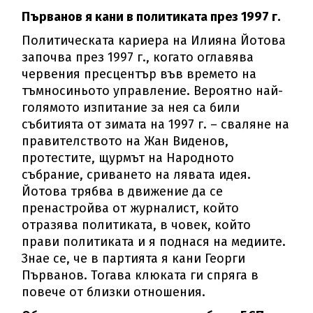
Първанов я кани в политиката през 1997 г.
Политическата кариера на Илияна Йотова
започва през 1997 г., когато оглавява
червения пресцентър във времето на
тъмносиньото управление. Вероятно най-
голямото изпитание за нея са били
събитията от зимата на 1997 г. – сваляне на
правителството на Жан Виденов,
протестите, щурмът на Народното
събрание, сриването на лявата идея.
Йотова трябва в движение да се
пренастройва от журналист, който
отразява политиката, в човек, който
прави политиката и я поднася на медиите.
Знае се, че в партията я кани Георги
Първанов. Тогава клюката ги спряга в
повече от близки отношения.