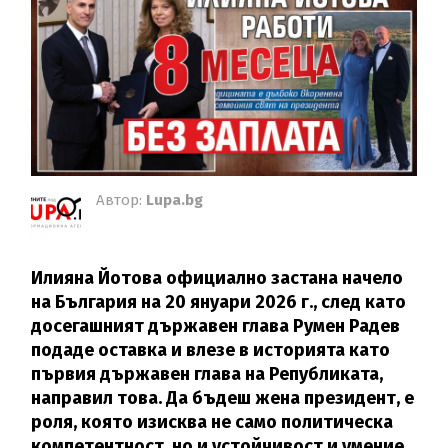
Автор:
Lupa.bg
Илияна Йотова официално застана начело
на България на 20 януари 2026 г., след като
досегашният държавен глава Румен Радев
подаде оставка и влезе в историята като
първия държавен глава на Републиката,
направил това. Да бъдеш жена президент, е
роля, която изисква не само политическа
компетентност, но и устойчивост и умение