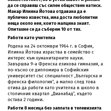
да се справяш със силен обществен натиск.
Макар Илияна Йотова отдавана да е
публично известна, има доста любопитни
неща около нея, които малцина знаят.
Опитахме се да съберем 10 от тях.
Работи като учителка
Родена на 24 октомври 1964 г. в София,
Илияна Йотова израства в семейство с
интерес към хуманитарните науки.
Завършва 9-а Френска езикова гимназия, а
по-късно се дипломира в Софийския
университет със специалност „Българска и
френска филология“, а малко след това
отива да работи като учителка в школо в
столичния квартал „Дианабад”, където
остава 2 години.
Работи 8 месеца без заплата в телевизията