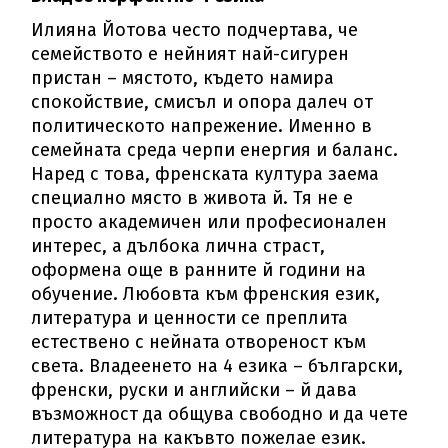
Илияна Йотова често подчертава, че
семейството е нейният най-сигурен
пристан – мястото, където намира
спокойствие, смисъл и опора далеч от
политическото напрежение. Именно в
семейната среда черпи енергия и баланс.
Наред с това, френската култура заема
специално място в живота й. Тя не е
просто академичен или професионален
интерес, а дълбока лична страст,
оформена още в ранните й години на
обучение. Любовта към френския език,
литература и ценности се преплита
естествено с нейната отвореност към
света. Владеенето на 4 езика – български,
френски, руски и английски – й дава
възможност да общува свободно и да чете
литература на какъвто пожелае език.