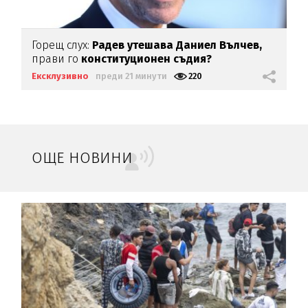
Горещ слух:
Радев утешава Даниел Вълчев,
прави го
конституционен съдия?
Ексклузивно
преди 21 минути
220
ОЩЕ НОВИНИ