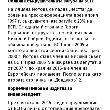
Обявява съкрушителната загуба на БСП
На Илияна Йотова се падна „честта“ да
обяви на пресконференцията през април
1997 г. съкрушителната загуба с 23% на
БСП. От едната й страна е Георги
Първанов, от другата – покойният вече
Николай Добрев. Години по-късно пак тя
обявява победата на БСП през 2005-а,
когато до нея стои Сергей Станишев. През
2000 г. Йотова става член на Висшия съвет
на БСП. През 2005 г. е избрана за депутат, а
от 2007 г. до края на 2016-а е член на
Европейския парламент. После влиза като
втората стопанка на „Дондуков“ 2.
Корнелия Нинова я издигна за
вицепрезидент
През лятото на 2016 г. идва предложение
от БСП и лично от тогавашния председател