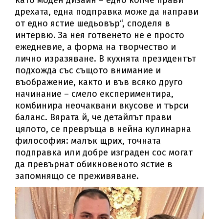
като моден дизайн – едно копче прави
дрехата, една подправка може да направи
от едно ястие шедьовър“, споделя в
интервю. За нея готвенето не е просто
ежедневие, а форма на творчество и
лично изразяване. В кухнята президентът
подхожда със същото внимание и
въображение, както и във всяко друго
начинание – смело експериментира,
комбинира неочаквани вкусове и търси
баланс. Вярата й, че детайлът прави
цялото, се превръща в нейна кулинарна
философия: малък щрих, точната
подправка или добре изграден сос могат
да превърнат обикновеното ястие в
запомнящо се преживяване.