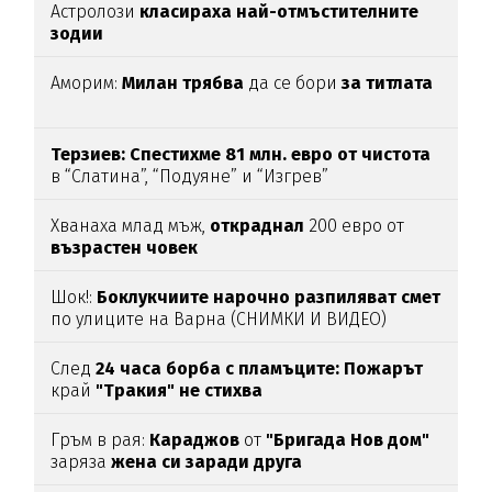
Астролози
класираха най-отмъстителните
зодии
Аморим:
Милан трябва
да се бори
за титлата
Терзиев: Спестихме 81 млн. евро от чистота
в “Слатина”, “Подуяне” и “Изгрев”
Хванаха млад мъж,
откраднал
200 евро от
възрастен
човек
Шок!:
Боклукчиите нарочно разпиляват смет
по улиците на Варна (СНИМКИ И ВИДЕО)
След
24 часа борба с пламъците: Пожарът
край
"Тракия" не стихва
Гръм в рая:
Караджов
от
"Бригада Нов дом"
заряза
жена си заради друга