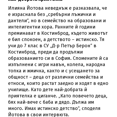
Илияна Йотова неведнъж е разказвала, че
е израснала без „сребърни лъжички и
дантели“, но в семейство на образовани и
интелигентни хора. Ранните й години
преминават в Костинброд, където животът
е бил спокоен, а детството – истинско. Тя
учи до 7 клас в СУ „Д-р Петър Берон“ в
Костинброд, преди да продължи
образованието си в София. Спомените й са
изпълнени с игри навън, колела, народна
топка и жмичка, както и с усещането за
общност – деца от различни семейства и
етноси, които растат заедно и ходят в едно
училище. Като дете най-добрата й
приятелка е циганче. „Като повечето деца,
бях най-вече с баба и дядо. Дължа им
много. Имах истинско детство“, споделя
Йотова в свои интервюта.