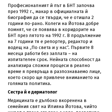
Професионалният й път в БНТ започва
през 1992 г., макар в официалната й
биография да се твърди, че е отишла 2
години по-рано. Колеги на Йотова добре
помнят, че се появява в коридорите на
БНТ през лятото на 1992 г. В продължение
на 7 години тя е репортер, редактор и
водещ на „По света и у нас“. Първите 8
месеца работи без заплата – на
изпитателен срок. Нейната способност да
анализира сложни процеси в реално
време я превръща в разпознаваемо лице,
което скоро ще привлече вниманието на
голямата политика.
Сестра й е дерматолог
Медицината е дълбоко вкоренена в
семейния свят на Илияна Йотова, чийто