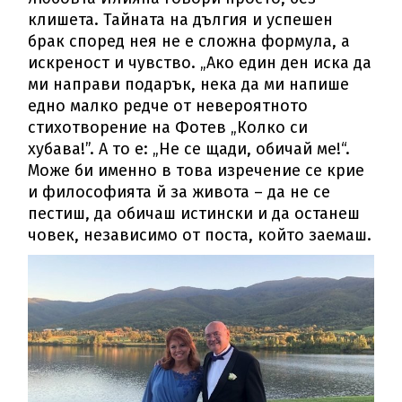
клишета. Тайната на дългия и успешен
брак според нея не е сложна формула, а
искреност и чувство. „Ако един ден иска да
ми направи подарък, нека да ми напише
едно малко редче от невероятното
стихотворение на Фотев „Колко си
хубава!”. А то е: „Не се щади, обичай ме!“.
Може би именно в това изречение се крие
и философията й за живота – да не се
пестиш, да обичаш истински и да останеш
човек, независимо от поста, който заемаш.