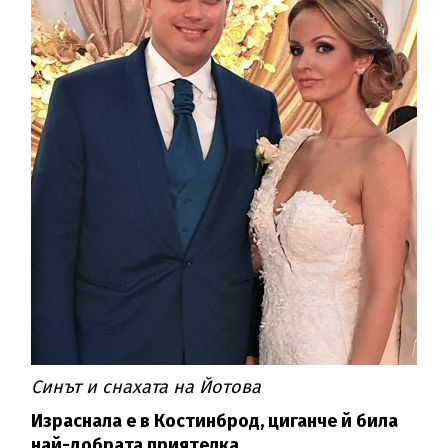
Синът и снахата на Йотова
Израснала е в Костинброд, циганче й била
най-добрата приятелка