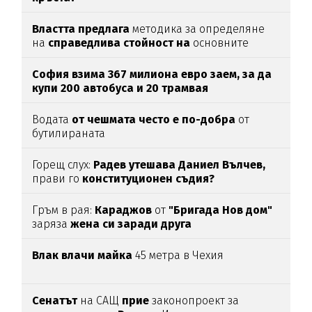
Властта предлага
методика за определяне
на
справедлива стойност на
основните
храни
София взима 367 милиона евро заем, за да
купи 200 автобуса и 20 трамвая
Водата
от чешмата често е по-добра
от
бутилираната
Горещ слух:
Радев утешава Даниел Вълчев,
прави го
конституционен съдия?
Гръм в рая:
Караджов
от
"Бригада Нов дом"
заряза
жена си заради друга
Влак влачи майка
45 метра в Чехия
Сенатът
на САЩ
прие
законопроект за