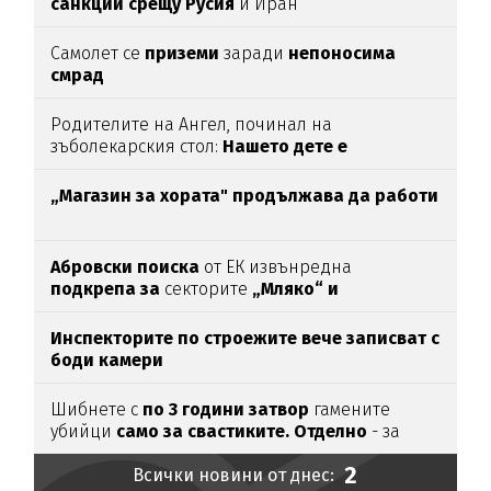
санкции срещу Русия
и Иран
Самолет се
приземи
заради
непоносима
смрад
Родителите на Ангел, починал на
зъболекарския стол:
Нашето дете е
интоксикирано
с препарат, който е
антидотът
на
упойката
„Магазин за хората"
продължава да работи
Абровски поиска
от ЕК извънредна
подкрепа за
секторите
„Мляко“ и
„Свиневъдство“
Инспекторите по строежите вече записват с
боди камери
Шибнете с
по 3 години затвор
гамените
убийци
само за свастиките. Отделно
- за
убийството
2
Всички новини от днес: