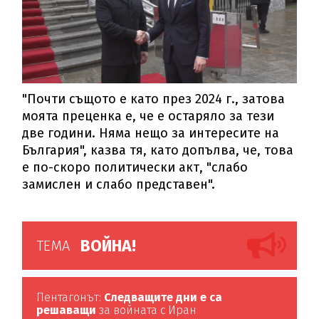
"Почти същото е като през 2024 г., затова
моята преценка е, че е остаряло за тези
две години. Няма нещо за интересите на
България", казва тя, като допълва, че, това
е по-скоро политически акт, "слабо
замислен и слабо представен".
ВОЙНА!
ТЕМА
Пентагонът:
Следващите дни е са
решаващи
за войната с Иран