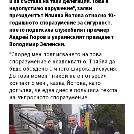
и за състава на тази делегация. Това е
недопустимо нарушение", заяви
президентът Илияна Йотова относно 10-
годишното споразумение за сигурност,
което подписаха служебният премиер
Андрей Гюров и украинският президент
Володимир Зеленски.
"Според мен подписването на това
споразумение е неадекватно. Трябва да
бъде обсъдено с много широка дискусия.
До този момент никой не е потърсил
контакт с мен", казва Йотова, като
допълва, че едва днес е получила текста
на въпросното споразумение.