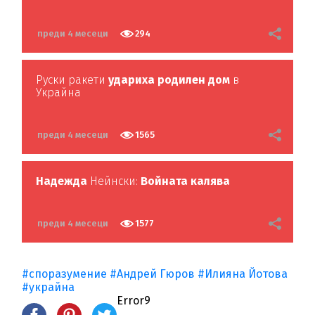
преди 4 месеци
294
Руски ракети
удариха родилен дом
в
Украйна
преди 4 месеци
1565
Надежда
Нейнски:
Войната калява
преди 4 месеци
1577
#споразумение
#Андрей Гюров
#Илияна Йотова
#украйна
Error9