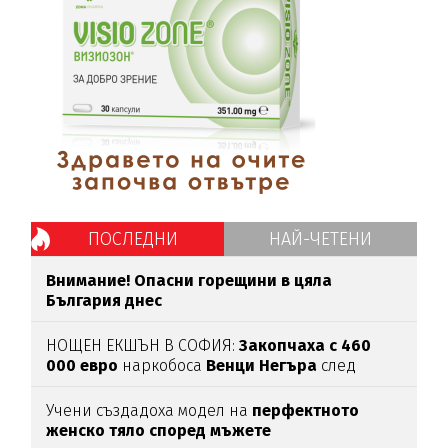
ПОСЛЕДНИ
НАЙ-ЧЕТЕНИ
Внимание! Опасни горещини в цяла
България днес
НОЩЕН ЕКШЪН В СОФИЯ:
Закопчаха с 460
000 евро
наркобоса
Венци Негъра
след
бясна гонка
Учени създадоха модел на
перфектното
женско тяло според мъжете