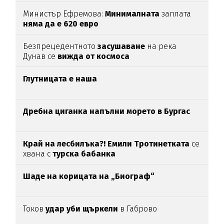
Министър Ефремова:
Минималната
заплата
няма да е 620 евро
Безпрецедентното
засушаване
на река
Дунав се
вижда от космоса
Глутницата е наша
Дребна циганка напълни морето в Бургас
Край на лесбилъка?!
Емили Тротинетката
се
хвана с
турска бабанка
Шаде на корицата на „Биограф“
Токов
удар уби щъркели
в Габрово