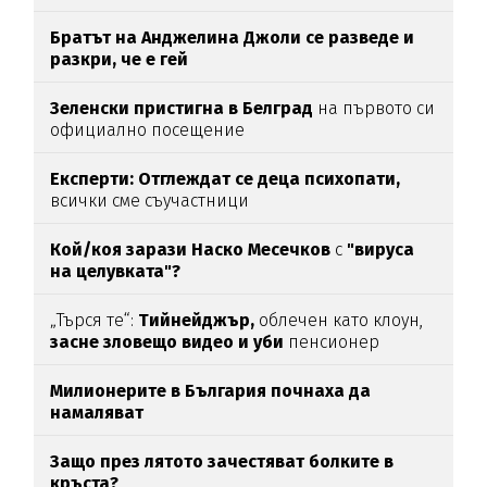
Братът на Анджелина Джоли се разведе и
разкри, че е гей
Зеленски пристигна в Белград
на първото си
официално посещение
Експерти: Отглеждат се деца психопати,
всички сме съучастници
Кой/коя зарази
Наско Месечков
с
"вируса
на целувката"?
„Търся те“:
Тийнейджър,
облечен като клоун,
засне зловещо видео и уби
пенсионер
Милионерите в България почнаха да
намаляват
Защо през лятото зачестяват болките в
кръста?