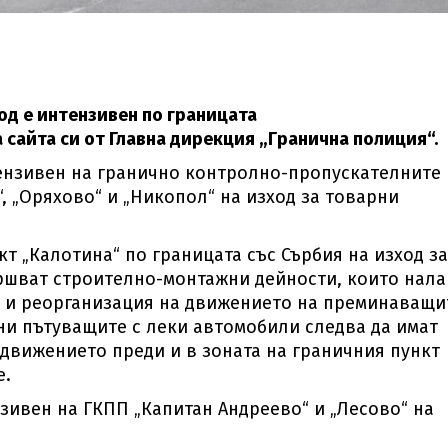
од е интензивен по границата
 сайта си от Главна дирекция „Гранична полиция“.
тензивен на гранично контролно-пропускателните
н“, „Оряхово“ и „Никопол“ на изход за товарни
т „Калотина“ по границата със Сърбия на изход за
ршват строително-монтажни дейности, които нала
а и реорганизация на движението на преминаващи
ни пътуващите с леки автомобили следва да имат
 движението преди и в зоната на граничния пункт
е.
зивен на ГКПП „Капитан Андреево“ и „Лесово“ на