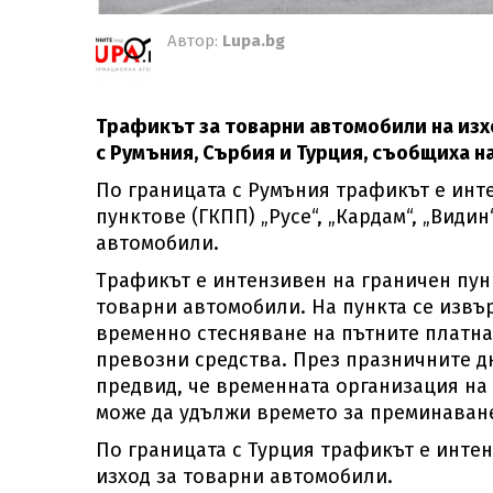
Автор:
Lupa.bg
Трафикът за товарни автомобили на изх
с Румъния, Сърбия и Турция, съобщиха на
По границата с Румъния трафикът е ин
пунктове (ГКПП) „Русе“, „Кардам“, „Види
автомобили.
Трафикът е интензивен на граничен пунк
товарни автомобили. На пункта се извъ
временно стесняване на пътните платн
превозни средства. През празничните д
предвид, че временната организация на
може да удължи времето за преминаван
По границата с Турция трафикът е интен
изход за товарни автомобили.