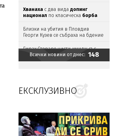
та
Хванаха
с два вида
допинг
национал
по класическа
борба
Близки на убития в Пловдив
Георги Кузев се събраха на бдение
пред дома му
Емрах Стораро чисти имидж със
148
Всички новини от днес:
сватба
Азис: Аман от педали!
(видео)
ЕКСКЛУЗИВНО
Рекордно ниска
Сава удари АЕЦ
„Кръшко“
Ето къде ще има
воден режим
Убийството
на
Георги
в
Пловдив
излъчвано на живо
в
ТикТок