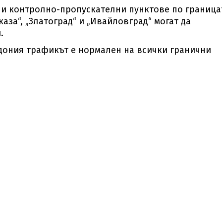
ни контролно-пропускателни пунктове по граница
аза“, „Златоград“ и „Ивайловград“ могат да
.
дония трафикът е нормален на всички гранични