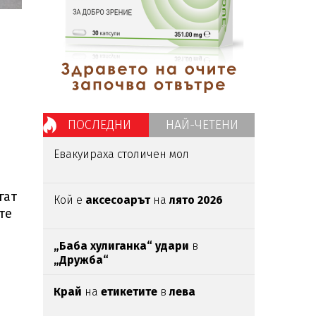
ПОСЛЕДНИ
НАЙ-ЧЕТЕНИ
Евакуираха столичен мол
гат
Кой е
аксесоарът
на
лято 2026
те
„Баба хулиганка“ удари
в
„Дружба“
Край
на
етикетите
в
лева