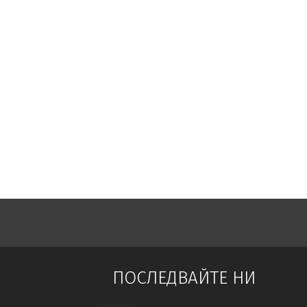
Огромен
пожар блокира АМ
„Тракия“
Издирват глутница
безстопанствени
кучета
в София
Стартират
масови
проверки
на
вноса на
плодове
и
зеленчуци
Бургас измъква „Евровизия“
от
София?
Живия Нострадамус
отправи
ново мрачно предупреждение
Стаси
Иванов се завърна
в Арда
ПОСЛЕДВАЙТЕ НИ
В Сърбия
искат
правото на