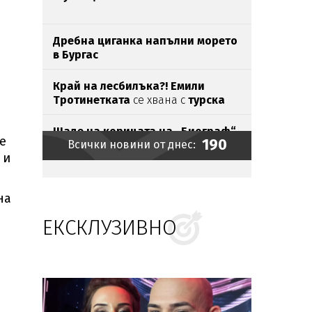
Дребна циганка напълни морето
в Бургас
Край на лесбилъка?!
Емили
Тротинетката
се хвана с
турска
бабанка
Шаде на корицата на „Биограф“
е
190
Всички новини от днес:
 и
Токов
удар уби щъркели
в Габрово
на
ЕКСКЛУЗИВНО
Братът на Анджелина Джоли се
разведе и разкри, че е гей
Зеленски пристигна в Белград
на
първото си официално посещение