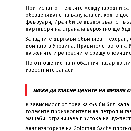
Притиснат от тежките международни са
обезценяване на валутата си, която дос
февруари, Иран би се възползвал от въ
партньори на страната вероятно ще бъд
Западните държави обвиняват Техеран, ч
войната в Украйна. Правителството на 
на жените и репресиите срещу опозици
По отношение на глобалния пазар на ли
известните запаси
може да тласне цените на метала 
в зависимост от това какъв би бил капац
големите производители на петрол и газ
мащаби, ограничава притока на чуждест
Анализаторите на Goldman Sachs прогно