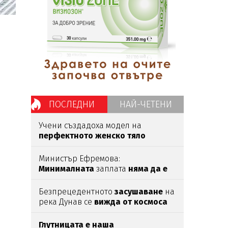
ПОСЛЕДНИ
НАЙ-ЧЕТЕНИ
Учени създадоха модел на
перфектното женско тяло
според мъжете
Министър Ефремова:
Минималната
заплата
няма да е
620 евро
Безпрецедентното
засушаване
на
река Дунав се
вижда от космоса
Глутницата е наша