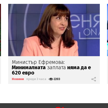
Безпрецедентното
засушаване
на
река Дунав се
вижда от космоса
Новини
преди 3 часа
1715