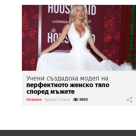
Министър Ефремова:
Минималната
заплата
няма да е
620 евро
Новини
преди 3 часа
2203