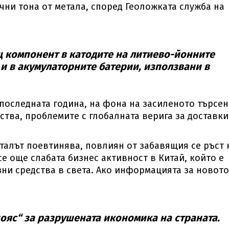
чни тона от метала, според Геоложката служба на
 компонент в катодите на литиево-йонните
 и в акумулаторните батерии, използвани в
 последната година, на фона на засиленото търсен
ства, проблемите с глобалната верига за доставки
талът поевтинява, повлиян от забавящия се ръст 
е още слабата бизнес активност в Китай, който е
ни средства в света. Ако информацията за новото
пояс“ за разрушената икономика на страната.