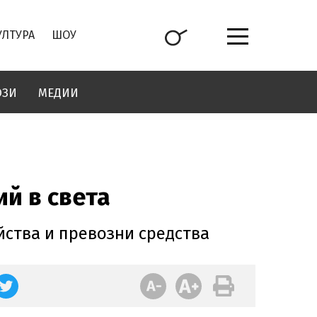
УЛТУРА
ШОУ
ОЗИ
МЕДИИ
й в света
йства и превозни средства