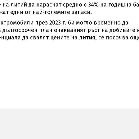
 на литий да нараснат средно с 34% на годишна ба
жат едни от най-големите запаси.
ктромобили през 2023 г. би могло временно да
в дългосрочен план очакваният ръст на добивите 
нциала да свалят цените на лития, се посочва ощ
н