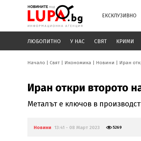
ЕКСКЛУЗИВНО
ЛЮБОПИТНО
У НАС
СВЯТ
КРИМИ
Начало
Свят
Икономика
Новини
Иран отк
Иран откри второто н
Металът е ключов в производст
Новини
13:41 - 08 Март 2023
5269