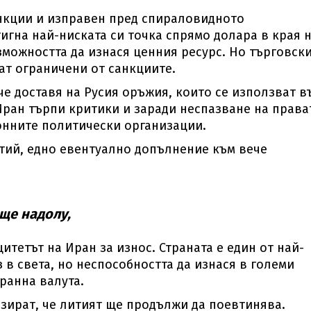
нкции и изправен пред спираловидното
тигна най-ниската си точка спрямо долара в края 
зможността да изнася ценния ресурс. Но търговск
ат ограничени от санкциите.
е доставя на Русия оръжия, които се използват в
Иран търпи критики и заради неспазване на права
онните политически организации.
тий, едно евентуално допълнение към вече
още надолу,
итетът на Иран за износ. Страната е един от най-
 в света, но неспособността да изнася в големи
ранна валута.
зират, че литият ще продължи да поевтинява.