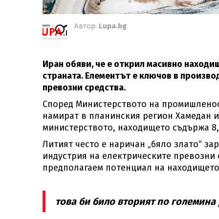
Автор:
Lupa.bg
Иран обяви, че е открил масивно находи
страната. Елементът е ключов в произво
превозни средства.
Според Министерството на промишленост
намират в планинския регион Хамедан и 
министерството, находището съдържа 8,
Литият често е наричан „бяло злато“ за
индустрия на електрическите превозни 
предполагаем потенциал на находището 
това би било вторият по големина 