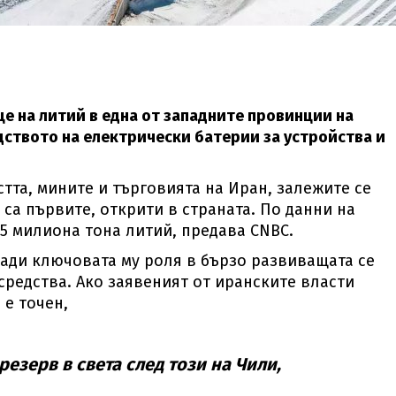
ще на литий в една от западните провинции на
дството на електрически батерии за устройства и
та, мините и търговията на Иран, залежите се
са първите, открити в страната. По данни на
5 милиона тона литий, предава CNBC.
ради ключовата му роля в бързо развиващата се
средства. Ако заявеният от иранските власти
е точен,
резерв в света след този на Чили,