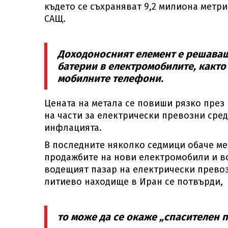
където се съхраняват 9,2 милиона метри
САЩ.
Доходоносният елемент е решаващ
батерии в електромобилите, както
мобилните телефони.
Цената на метала се повиши рязко през
на части за електрически превозни сред
инфлацията.
В последните няколко седмици обаче ме
продажбите на нови електромобили и вс
водещият пазар на електрически превоз
литиево находище в Иран се потвърди,
то може да се окаже „спасителен 