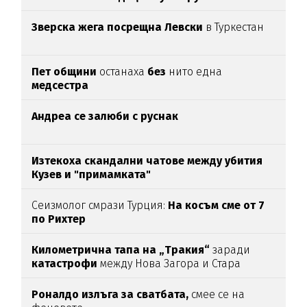
Зверска жега посрещна Левски
в Туркестан
Пет общини
останаха
без
нито една
медсестра
Андреа се залюби с руснак
Изтекоха скандални чатове между убития
Кузев и "примамката"
Сеизмолог смрази Турция:
На косъм сме от 7
по Рихтер
Километрична тапа на „Тракия“
заради
катастрофи
между Нова Загора и Стара
Загора
Роналдо излъга за сватбата,
смее се на