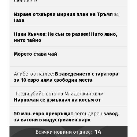
феновете
Израел отхвърли мирния план на Тръмп
за
Газа
Ники Кънчев: Не съм се развел! Нито явно,
нито тайно
Морето става чай
Алибегов наглее:
В заведението с таратора
за 10 евро няма свободни места
Преди убийството на Младежкия хълм:
Наркоман се измъкнал на косъм от
"ловците на педофили"
50 млн. евро превръщат
легендарен
завод
за вагони в индустриален парк
14
Всички новини от днес: