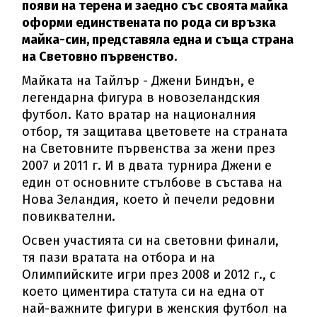
появи на терена и заедно със своята майка
оформи единствената по рода си връзка
майка-син, представяла една и съща страна
на Световно първенство.
Майката на Тайлър - Джени Биндън, е
легендарна фигура в новозеландския
футбол. Като вратар на националния
отбор, тя защитава цветовете на страната
на Световните първенства за жени през
2007 и 2011 г. И в двата турнира Джени е
един от основните стълбове в състава на
Нова Зеландия, което ѝ печели редовни
повиквателни.
Освен участията си на световни финали,
тя пази вратата на отбора и на
Олимпийските игри през 2008 и 2012 г., с
което циментира статута си на една от
най-важните фигури в женския футбол на