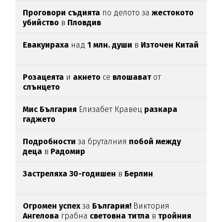
Проговори съдията
по делото за
жестокото
убийство
в
Пловдив
Евакуираха
над
1 млн. души
в
Източен Китай
Розацеята
и
акнето
се
влошават
от
слънцето
Мис България
Елизабет Кравец
разкара
гаджето
Подробности
за бруталния
побой между
деца
в
Радомир
Застреляха 30-годишен
в
Берлин
Огромен успех
за
България!
Виктория
Ангелова
грабна
световна титла
в
тройния