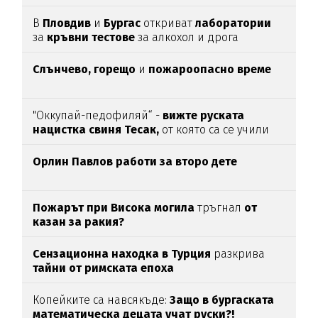
скок
В
Пловдив
и
Бургас
откриват
лаборатории
за
кръвни тестове
за алкохол и дрога
Слънчево, горещо
и
пожароопасно време
"Оккупай-педофиляй“ -
вижте руската
нацистка свиня Тесак,
от която са се учили
нашите изродчета
Орлин Павлов работи за второ дете
Пожарът при Висока могила
тръгнал
от
казан за ракия?
Сензационна находка в Турция
разкрива
тайни от римската епоха
Копейките са навсякъде:
Защо в бургаската
математическа децата учат руски?!