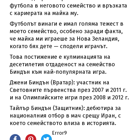
футбола в неговото семейство и връзката
с кариерата на майка му.
Футболът винаги е имал голяма тежест в
моето семейство, особено заради факта,
че майка ми играеше за Нова Зеландия,
когато бях дете — сподели играчът.
Това постижение е кулминацията на
десетилетия отдаденост на семейство
Биндън към най-популярната игра.
Джени Биндън (Вратар): участник на
Световните първенства през 2007 и 2011 г.
и на Олимпийските игри през 2008 и 2012 г.
Тайлър Биндън (Защитник): дебютира за
националния отбор в мач срещу Иран, с
което семейството влиза в историята.
Error9