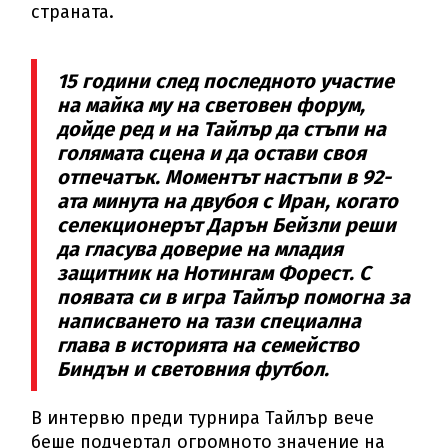
страната.
15 години след последното участие
на майка му на световен форум,
дойде ред и на Тайлър да стъпи на
голямата сцена и да остави своя
отпечатък. Моментът настъпи в 92-
ата минута на двубоя с Иран, когато
селекционерът Дарън Бейзли реши
да гласува доверие на младия
защитник на Нотингам Форест. С
появата си в игра Тайлър помогна за
написването на тази специална
глава в историята на семейство
Биндън и световния футбол.
В интервю преди турнира Тайлър вече
беше подчертал огромното значение на