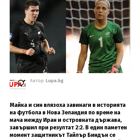
Автор:
Lupa.bg
Майка и син влязоха завинаги в историята
на футбола в Нова Зеландия по време на
мача между Иран и островната държава,
завършил при резултат 2:2. В един паметен
момент защитникът Тайлър Биндън се