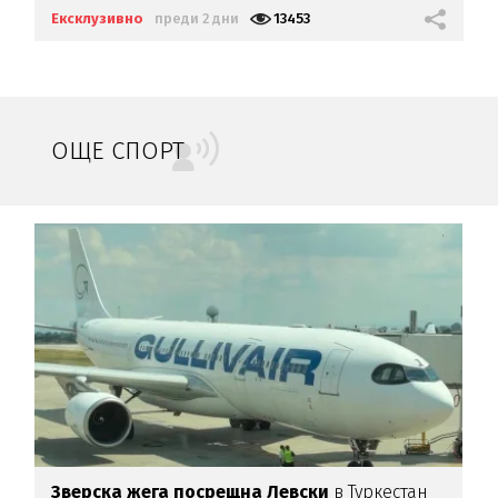
Ексклузивно
преди 2 дни
13453
ОЩЕ СПОРТ
Зверска жега посрещна Левски
в Туркестан
Р