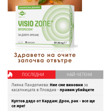
ПОСЛЕДНИ
НАЙ-ЧЕТЕНИ
Лияна Панделиева:
Ние сме виновни
за
касапницата в Пловдив -
правим убийците
медийни звезди!
Култов дядо от Кардам: Дрон, рак - все ще
се мре!