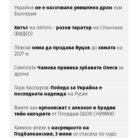
Украйна
не е насочвала умишлено дрон
към
България
Хитът
на лятото -
розов таратор
на Слънчака
(ВИДЕО)
Левски
няма да продава Вуцов
до
зимата
на
2027-а
Семплата
Чамова привика хубавата Олеся
за
дрона
Гари Каспаров:
Победа за Украйна е
последната надежда
на Русия
Вижте как
купонясват с алкохол и брадви
тийн килърите
от Пловдив (ШОК СНИМКИ)
Камион влезе в
насрещното на
Подбалканския, 3 жени
се спасиха по чудо