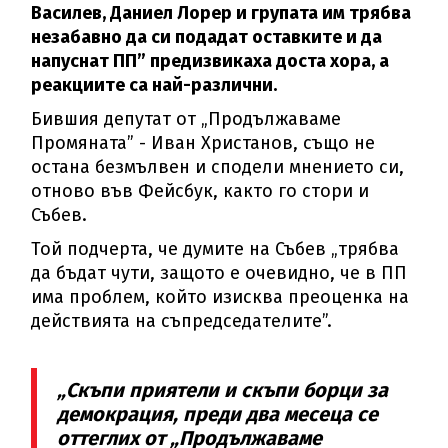
Василев, Даниел Лорер и групата им трябва
незабавно да си подадат оставките и да
напуснат ПП” предизвикаха доста хора, а
реакциите са най-различни.
Бившия депутат от „Продължаваме
Промяната” - Иван Христанов, също не
остана безмълвен и сподели мнението си,
отново във Фейсбук, както го стори и
Събев.
Той подчерта, че думите на Събев „трябва
да бъдат чути, защото е очевидно, че в ПП
има проблем, който изисква преоценка на
действията на съпредседателите”.
„Скъпи приятели и скъпи борци за
демокрация, преди два месеца се
оттеглих от „Продължаваме