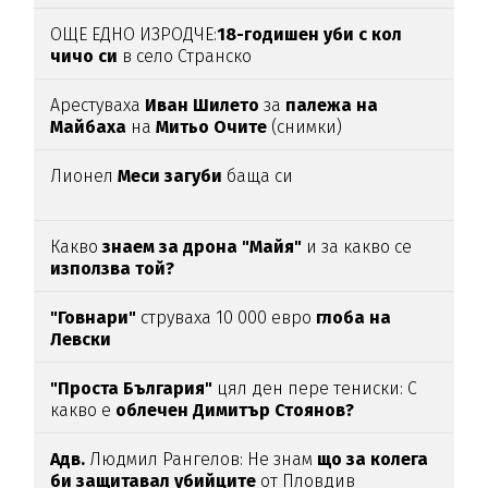
(ВИДЕО)
ОЩЕ ЕДНО ИЗРОДЧЕ:
18-годишен уби с кол
чичо си
в село Странско
Арестуваха
Иван Шилето
за
палежа на
Майбаха
на
Митьо Очите
(снимки)
Лионел
Меси загуби
баща си
Какво
знаем за дрона "Майя"
и за какво се
използва той?
"Говнари"
струваха 10 000 евро
глоба на
Левски
"Проста България"
цял ден пере тениски: С
какво е
облечен Димитър Стоянов?
Адв.
Людмил Рангелов: Не знам
що за колега
би защитавал убийците
от Пловдив