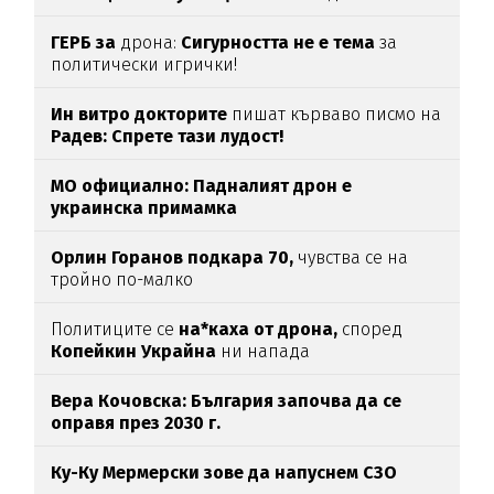
ГЕРБ за
дрона:
Сигурността не е тема
за
политически игрички!
Ин витро докторите
пишат кърваво писмо на
Радев: Спрете тази лудост!
МО официално: Падналият дрон е
украинска примамка
Орлин Горанов подкара 70,
чувства се на
тройно по-малко
Политиците се
на*каха от дрона,
според
Копейкин Украйна
ни напада
Вера Кочовска: България започва да се
оправя през 2030 г.
Ку-Ку Мермерски зове да напуснем СЗО