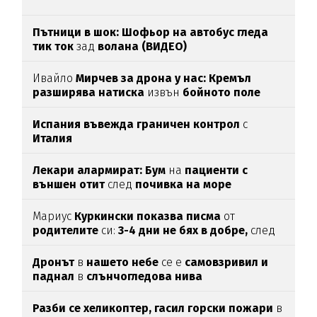
Пътници в шок: Шофьор на автобус гледа
тик ток
зад
волана (ВИДЕО)
Ивайло
Мирчев за дрона у нас: Кремъл
разширява натиска
извън
бойното поле
Испания въвежда граничен контрол
с
Италия
Лекари алармират: Бум
на
пациенти с
външен отит
след
почивка на море
Мариус
Куркински показва писма
от
родителите
си:
3-4 дни не бях в добре,
след
като ги
прочетох
Дронът
в
нашето небе
се е
самовзривил и
паднал
в
слънчогледова нива
Разби се хеликоптер,
гасил горски пожари
в