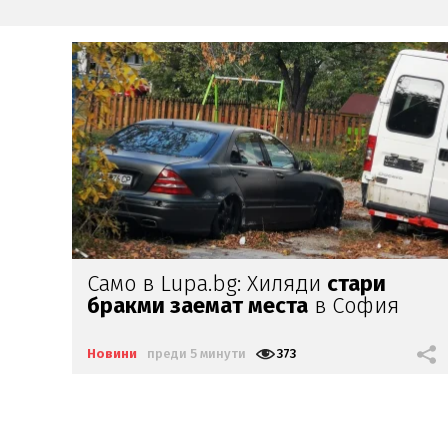
Между 11 и 14 не припарвайте
до
плажа
Новини
преди 16 минути
574