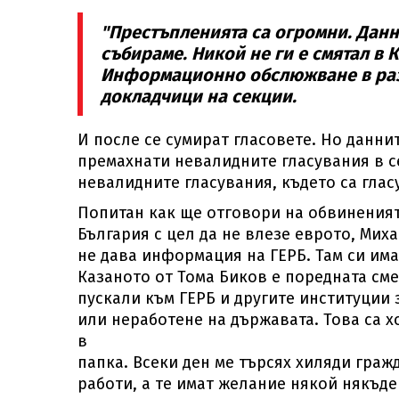
"Престъпленията са огромни. Данни
събираме. Никой не ги е смятал в 
Информационно обслюжване в разд
докладчици на секции.
И после се сумират гласовете. Но даннит
премахнати невалидните гласувания в с
невалидните гласувания, където са гласу
Попитан как ще отговори на обвиненията 
България с цел да не влезе еврото, Мих
не дава информация на ГЕРБ. Там си им
Казаното от Тома Биков е поредната сме
пускали към ГЕРБ и другите институции
или неработене на държавата. Това са х
в
папка. Всеки ден ме търсях хиляди гражд
работи, а те имат желание някой някъде