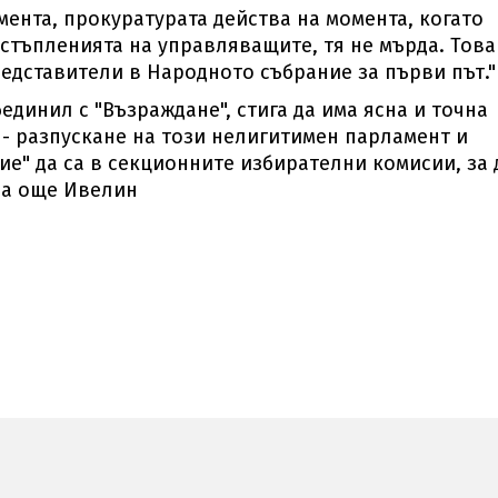
мента, прокуратурата действа на момента, когато
стъпленията на управляващите, тя не мърда. Това
едставители в Народното събрание за първи път."
единил с "Възраждане", стига да има ясна и точна
 - разпускане на този нелигитимен парламент и
ие" да са в секционните избирателни комисии, за 
аза още Ивелин