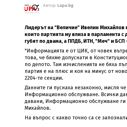
Автор:
Lupa.bg
Лидерът на "Величие" Ивелин Михайлов 
които партията му влиза в парламента с
губят по двама, а ППДБ, ИТН, "Меч" и БСП 
"Информацията е от ЦИК, от човек вътр
това, че бяхме допуснати в Конституцио
по делото. Там изчисленията не бяха пъ
партия е на плюс и коя на минус от нов
2204-те секции.
Данните ги пуснаха незаконно, мисля че 
Информационно обслужване. Всички дан
давани, Информационно обслужване ги 
Михайлов.
На въпрос с какво точно са се запознал