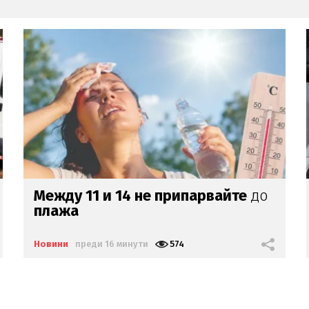
Ди Каприо се втали
на почивка
в
Испания
Новини
преди 18 минути
708