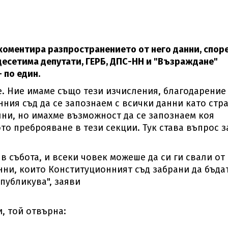
коментира разпространението от него данни, спор
 десетима депутати, ГЕРБ, ДПС-НН и "Възраждане"
- по един.
е. Ние имаме също тези изчисления, благодарение
нния съд да се запознаем с всички данни като стр
лни, но имахме възможност да се запознаем коя
ото преброяване в тези секции. Тук става въпрос з
в събота, и всеки човек можеше да си ги свали от
ни, които Конституционният съд забрани да бъда
публикува", заяви
и, той отвърна: