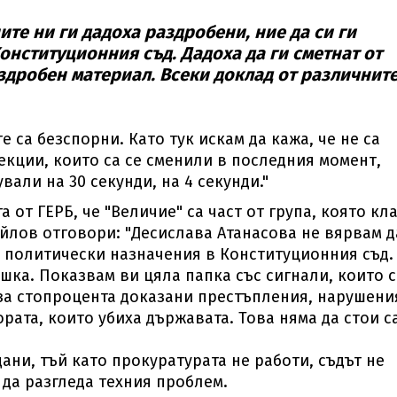
те ни ги дадоха раздробени, ние да си ги
Конституционния съд. Дадоха да ги сметнат от
робен материал. Всеки доклад от различнит
е са безспорни. Като тук искам да кажа, че не са
екции, които са се сменили в последния момент,
вали на 30 секунди, на 4 секунди."
от ГЕРБ, че "Величие" са част от група, която кл
айлов отговори: "Десислава Атанасова не вярвам д
а политически назначения в Конституционния съд.
шка. Показвам ви цяла папка със сигнали, които 
 за стопроцента доказани престъпления, нарушени
ората, които убиха държавата. Това няма да стои с
ани, тъй като прокуратурата не работи, съдът не
 да разгледа техния проблем.