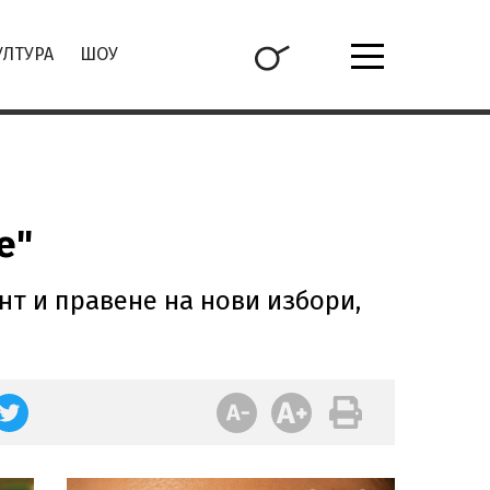
УЛТУРА
ШОУ
е"
нт и правене на нови избори,