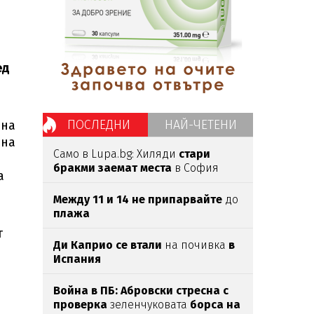
ед
ПОСЛЕДНИ
НАЙ-ЧЕТЕНИ
 на
ана
Само в Lupa.bg: Хиляди
стари
бракми заемат места
в София
а
Между 11 и 14 не припарвайте
до
плажа
т
Ди Каприо се втали
на почивка
в
Испания
Война в ПБ: Абровски стресна с
проверка
зеленчуковата
борса на