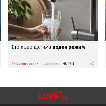
Ескалацията
в
Черно море
заплашва
света с нова криза
Актуални новини
преди 5 часа
2518