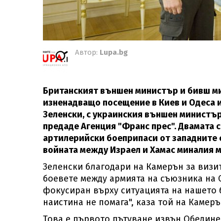
Автор:
Lupa.bg
Британският външен министър и бивш м
изненадващо посещение в Киев и Одеса 
Зеленски, с украинския външен министъ
предаде Агенция "Франс прес". Двамата
артилерийски боеприпаси от западните 
войната между Израел и Хамас миналия м
Зеленски благодари на Камерън за визи
боевете между армията на съюзника на СА
фокусиран върху ситуацията на нашето 
наистина не помага", каза той на Камер
Това е първото пътуване извън Обедине