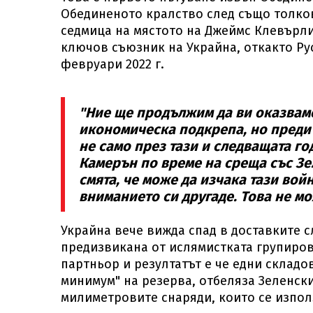
Обединеното кралство след също толко
седмица на мястото на Джеймс Клевърли
ключов съюзник на Украйна, откакто Ру
февруари 2022 г.
"Ние ще продължим да ви оказвам
икономическа подкрепа, но преди 
не само през тази и следващата го
Камерън по време на среща със Зе
смята, че може да изчака тази вой
вниманието си другаде. Това не мо
Украйна вече вижда спад в доставките с
предизвикана от ислямистката групиров
партньор и резултатът е че едни складов
минимум" на резерва, отбеляза Зеленски
милиметровите снаряди, които се изпол