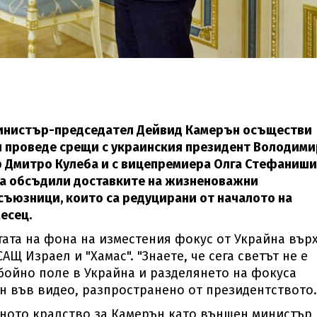
инистър-председател Дейвид Камерън осъществи
и проведе срещи с украинския президент Володими
р Дмитро Кулеба и с вицепремиера Олга Стефаниши
 са обсъдили доставките на жизненоважни
съюзници, които са редуцирани от началото на
есец.
тата на фона на изместения фокус от Украйна вър
Щ Израел и "Хамас". "Знаете, че сега светът не е
бойно поле в Украйна и разделянето на фокуса
ън във видео, разпространено от президентството.
ното кралство за Камерън като външен министър 