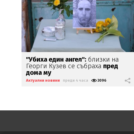
Ето къде ще има
воден режим
Актуални новини
преди 5 часа
1912