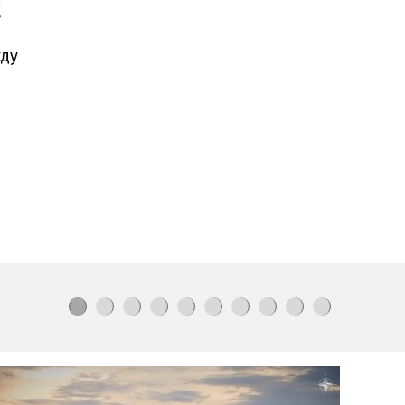
.
Рекордно ниска
Сава удари АЕЦ
жду
„Кръшко“
Ето къде ще има
воден режим
Убийството
на
Георги
в
Пловдив
излъчвано на живо
в
ТикТок
Буря
с
градушка
удари
Старозагорско
Огромен пожар
в
столичен
квартал
Ескалацията
в
Черно море
заплашва
света с нова криза
ЧИСТКАТА В МВР ПРОДЪЛЖАВА: