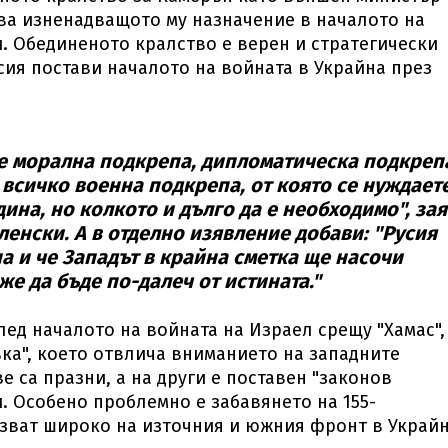
ва изненадващото му назначение в началото на
. Обединеното кралство е верен и стратегически
сия постави началото на войната в Украйна през
е морална подкрепа, дипломатическа подкреп
всичко военна подкрепа, от която се нуждает
дина, но колкото и дълго да е необходимо", за
ленски. А в отделно изявление добави: "Русия
на и че Западът в крайна сметка ще насочи
же да бъде по-далеч от истината."
лед началото на войната на Израел срещу "Хамас",
ка", което отвлича вниманието на западните
е са празни, а на други е поставен "законов
. Особено проблемно е забавянето на 155-
зват широко на източния и южния фронт в Украйн