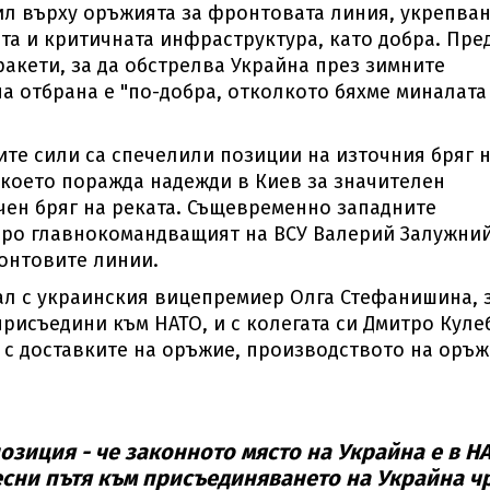
ил върху оръжията за фронтовата линия, укрепва
та и критичната инфраструктура, като добра. Пре
ракети, за да обстрелва Украйна през зимните
а отбрана е "по-добра, отколкото бяхме миналата
ите сили са спечелили позиции на източния бряг 
 което поражда надежди в Киев за значителен
чен бряг на реката. Същевременно западните
коро главнокомандващият на ВСУ Валерий Залужни
ронтовите линии.
ал с украинския вицепремиер Олга Стефанишина, 
присъедини към НАТО, и с колегата си Дмитро Куле
и с доставките на оръжие, производството на оръ
озиция - че законното място на Украйна е в НА
лесни пътя към присъединяването на Украйна ч