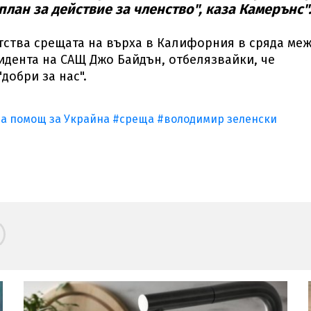
лан за действие за членство", каза Камерънс"
тства срещата на върха в Калифорния в сряда ме
идента на САЩ Джо Байдън, отбелязвайки, че
добри за нас".
а помощ за Украйна
#среща
#володимир зеленски