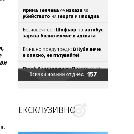
държавен служител
Ирина Тенчева
се
изказа
за
убийството
на
Георги
в
Пловдив
Безчовечност:
Шофьор
на
автобус
заряза болно момче в адската
жега
а,
Външно предупреди:
В
Куба вече
е
е опасно, не пътувайте!
яви
Проф.Кантарджиев: Пазете
се от
157
Всички новини от днес:
комарите
и
полово предаваните
инфекции
Бомба взриви микробус
край
сирийската столица
ЕКСКЛУЗИВНО
Ясни
са
ергените
от
"Ергенът:
Любов в рая"
а.
Евакуираха
столичен
мол