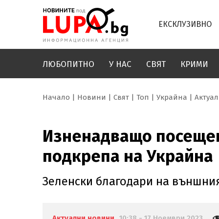
ЕКСКЛУЗИВНО
ЛЮБОПИТНО
У НАС
СВЯТ
КРИМИ
Начало
Новини
Свят
Топ
Украйна
Актуа
Изненадващо посещен
подкрепа на Украйна
Зеленски благодари на външния
Актуални новини
10:38 - 17 Ноември 2023