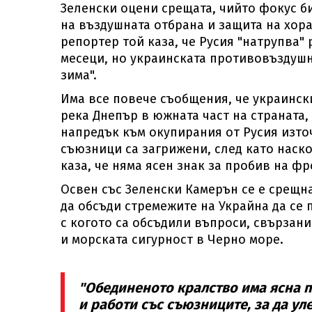
Зеленски оцени срещата, чийто фокус б
на въздушната отбрана и защита на хора
репортер той каза, че Русия "натрупва" 
месеци, но украинската противовъздушн
зима".
Има все повече съобщения, че украинск
река Днепър в южната част на страната,
напредък към окупирания от Русия изто
съюзници са загрижени, след като нас
каза, че няма ясен знак за пробив на ф
Освен със Зеленски Камерън се е срещн
да обсъди стремежите на Украйна да се 
с когото са обсъдили въпроси, свързан
и морската сигурност в Черно море.
"Обединеното кралство има ясна п
и работи със съюзниците, за да у