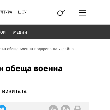
УЛТУРА
ШОУ
ОЗИ
МЕДИИ
рън обеща военна подкрепа на Украйна
н обеща военна
 визитата