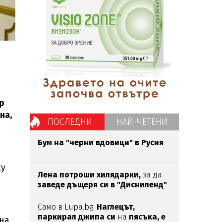
р
на,
ПОСЛЕДНИ
НАЙ-ЧЕТЕНИ
Бум на "черни вдовици" в Русия
ху
Лена потроши хилядарки,
за да
заведе дъщеря си в "Дисниленд"
Само в Lupa.bg:
Наглецът,
паркирал джипа си
на
пясъка, е
на