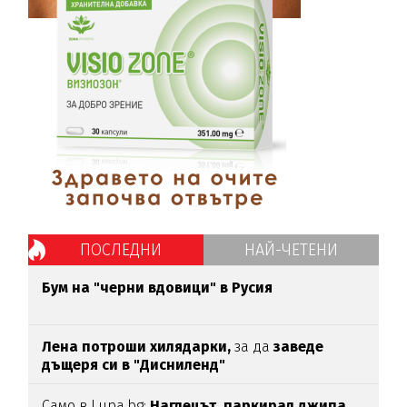
ПОСЛЕДНИ
НАЙ-ЧЕТЕНИ
Бум на "черни вдовици" в Русия
Лена потроши хилядарки,
за да
заведе
дъщеря си в "Дисниленд"
Само в Lupa.bg:
Наглецът, паркирал джипа