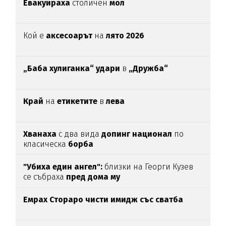
Евакуираха
столичен
мол
Кой е
аксесоарът
на
лято 2026
„Баба хулиганка“ удари
в
„Дружба“
Край
на
етикетите
в
лева
Хванаха
с два вида
допинг национал
по
класическа
борба
"Убиха един ангел":
близки на Георги Кузев
се събраха
пред дома му
Емрах Стораро чисти имидж със сватба