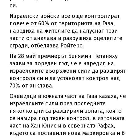
си.
Израелски войски все още контролират
повече от 60% от територията на Газа,
наредиха на жителите да напуснат тези
части от анклава и разрушиха оцелелите
сгради, отбелязва Ройтерс.
На 28 май премиерът Бенямин Нетаняху
заяви за пореден път, че е наредил на
израелските въоръжени сили да разширят
контрола си и да установят контрол над
70% от анклава.
Очевидци в южната част на Газа казаха, че
израелските сили през последните
няколко дни са разширили зоната, която
се намира под техен контрол, в източната
част на Хан Юнис и в северната Рафах,
където са поставили нова маркировка и б