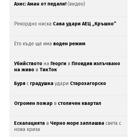
Азис: Аман от педали!
(видео)
Рекордно ниска
Сава удари АЕЦ „Кръшко“
Ето къде ще има
воден режим
Убийството
на
Георги
в
Пловдив излъчвано
на живо
в
ТикТок
Буря
с
градушка
удари
Старозагорско
Огромен пожар
в
столичен квартал
Ескалацията
в
Черно море заплашва
света с
нова криза