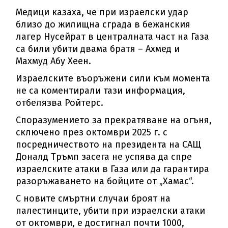
Медици казаха, че при израелски удар
близо до жилищна сграда в бежанския
лагер Нусейрат в централната част на Газа
са били убити двама братя – Ахмед и
Махмуд Абу Хеен.
Израелските въоръжени сили към момента
не са коментирали тази информация,
отбелязва Ройтерс.
Споразумението за прекратяване на огъня,
сключено през октомври 2025 г. с
посредничеството на президента на САЩ
Доналд Тръмп засега не успява да спре
израелските атаки в Газа или да гарантира
разоръжаването на бойците от „Хамас“.
С новите смъртни случаи броят на
палестинците, убити при израелски атаки
от октомври, е достигнал почти 1000,