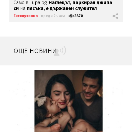
Само в Lupa.bg:
Наглецът, паркирал джипа
си
на
пясъка, е държавен служител
Ексклузивно
преди 2 часа
3870
ОЩЕ НОВИНИ