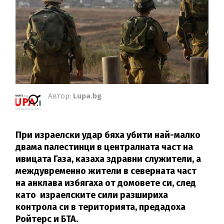
Автор:
Lupa.bg
При израелски удар бяха убити най-малко
двама палестинци в централната част на
ивицата Газа, казаха здравни служители, а
междувременно жители в северната част
на анклава избягаха от домовете си, след
като израелските сили разшириха
контрола си в територията, предадоха
Ройтерс и БТА.