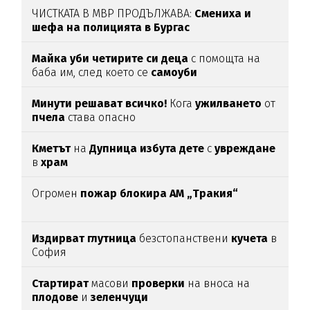
ЧИСТКАТА В МВР ПРОДЪЛЖАВА:
Смениха и
шефа на полицията в Бургас
Майка уби четирите си деца
с помощта на
баба им, след което се
самоуби
Минути решават всичко!
Кога
ужилването
от
пчела
става опасно
Кметът
на
Дупница избута дете
с
увреждане
в
храм
Огромен
пожар блокира АМ „Тракия“
Издирват глутница
безстопанствени
кучета
в
София
Стартират
масови
проверки
на вноса на
плодове
и
зеленчуци