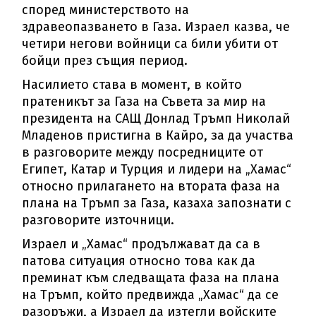
според министерството на
здравеопазването в Газа. Израел казва, че
четири негови войници са били убити от
бойци през същия период.
Насилието става в момент, в който
пратеникът за Газа на Съвета за мир на
президента на САЩ Донлад Тръмп Николай
Младенов пристигна в Кайро, за да участва
в разговорите между посредниците от
Египет, Катар и Турция и лидери на „Хамас“
относно прилагането на втората фаза на
плана на Тръмп за Газа, казаха запознати с
разговорите източници.
Израел и „Хамас“ продължават да са в
патова ситуация относно това как да
преминат към следващата фаза на плана
на Тръмп, който предвижда „Хамас“ да се
разоръжи, а Израел да изтегли войските