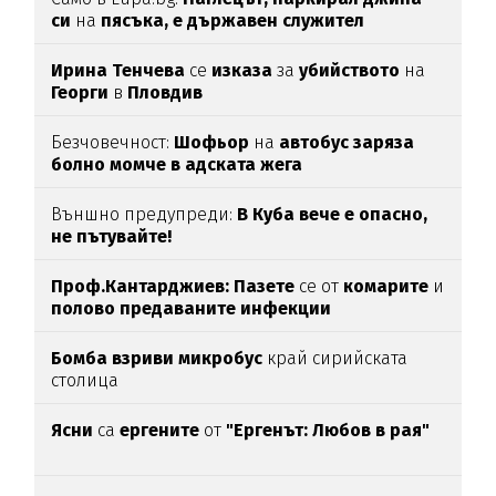
си
на
пясъка, е държавен служител
Ирина Тенчева
се
изказа
за
убийството
на
Георги
в
Пловдив
Безчовечност:
Шофьор
на
автобус заряза
болно момче в адската жега
Външно предупреди:
В
Куба вече е опасно,
не пътувайте!
Проф.Кантарджиев: Пазете
се от
комарите
и
полово предаваните инфекции
Бомба взриви микробус
край сирийската
столица
Ясни
са
ергените
от
"Ергенът: Любов в рая"