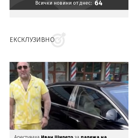
64
Всички новини от днес:
ЕКСКЛУЗИВНО
Арестуваха
Иван Шилето
за
палежа на