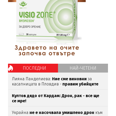
ПОСЛЕДНИ
НАЙ-ЧЕТЕНИ
Лияна Панделиева:
Ние сме виновни
за
касапницата в Пловдив -
правим убийците
медийни звезди!
Култов дядо от Кардам: Дрон, рак - все ще
се мре!
Украйна
не е насочвала умишлено дрон
към