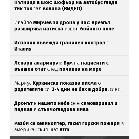
Пътници в шок: Шофьор на автобус гледа
тик ток
зад
волана (ВИДЕО)
Ивайло
Мирчев за дрона у нас: Кремъл
разширява натиска
извън
бойното поле
Испания въвежда граничен контрол
с
Италия
Лекари алармират: Бум
на
пациенти с
външен отит
след
почивка на море
Мариус
Куркински показва писма
от
родителите
си:
3-4 дни не бях в добре,
след
като ги
прочетох
Дронът
в
нашето небе
се е
самовзривил и
паднал
в
слънчогледова нива
Разби се хеликоптер,
гасил горски пожари
в
американския щат
Юта