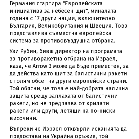
Германия стартира "Европейската
инициатива за небесен щит", миналата
година с 17 други нации, включително
България, Великобритания и Швеция. Това
представлява съвместна европейска
система за противовъздушна отбрана.
Узи Рубин, бивш директор на програмата
за противоракетна отбрана на Израел,
каза, че Arrow 3 може да бъде преместен, за
да действа като щит за балистични ракети
с голям обсег на други европейски страни.
Той обясни, че това е най-добрата налична
защита срещу заплахата от балистични
ракети, но не предпазва от крилати
ракети или други, летящи на по-ниски
височини.
Въпреки че Израел отхвърли исканията да
предостави на Украйна оръжие, той