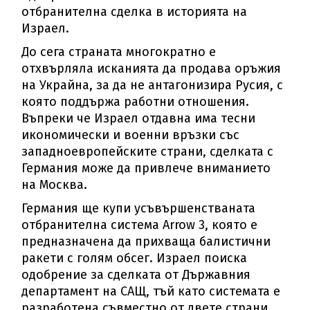
отбранителна сделка в историята на
Израел.
До сега страната многократно е
отхвърляла исканията да продава оръжия
на Украйна, за да не антагонизира Русия, с
която поддържа работни отношения.
Въпреки че Израел отдавна има тесни
икономически и военни връзки със
западноевропейските страни, сделката с
Германия може да привлече вниманието
на Москва.
Германия ще купи усъвършенстваната
отбранителна система Arrow 3, която е
предназначена да прихваща балистични
ракети с голям обсег. Израел поиска
одобрение за сделката от Държавния
департамент на САЩ, тъй като системата е
разработена съвместно от двете страни.