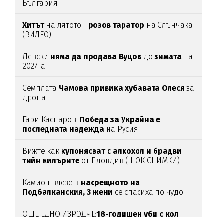
България
Хитът
на лятото -
розов таратор
на Слънчака
(ВИДЕО)
Левски
няма да продава Вуцов
до
зимата
на
2027-а
Семплата
Чамова привика хубавата Олеся
за
дрона
Гари Каспаров:
Победа за Украйна е
последната надежда
на Русия
Вижте как
купонясват с алкохол и брадви
тийн килърите
от Пловдив (ШОК СНИМКИ)
Камион влезе в
насрещното на
Подбалканския, 3 жени
се спасиха по чудо
(ВИДЕО)
ОЩЕ ЕДНО ИЗРОДЧЕ:
18-годишен уби с кол