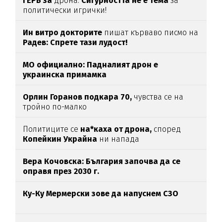
ГЕРБ за
дрона:
Сигурността не е тема
за
политически игрички!
Ин витро докторите
пишат кърваво писмо на
Радев: Спрете тази лудост!
МО официално: Падналият дрон е
украинска примамка
Орлин Горанов подкара 70,
чувства се на
тройно по-малко
Политиците се
на*каха от дрона,
според
Копейкин Украйна
ни напада
Вера Кочовска: България започва да се
оправя през 2030 г.
Ку-Ку Мермерски зове да напуснем СЗО