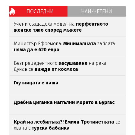
ПОСЛЕДНИ
НАЙ-ЧЕТЕНИ
Учени създадоха модел на
перфектното
женско тяло според мъжете
Министър Ефремова:
Минималната
заплата
няма да е 620 евро
Безпрецедентното
засушаване
на река
Дунав се
вижда от космоса
Глутницата е наша
Дребна циганка напълни морето в Бургас
Край на лесбилъка?!
Емили Тротинетката
се
хвана с
турска бабанка