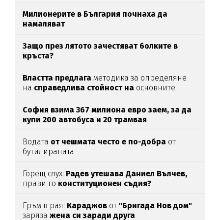
Милионерите в България почнаха да
намаляват
Защо през лятото зачестяват болките в
кръста?
Властта предлага
методика за определяне
на
справедлива стойност на
основните
храни
София взима 367 милиона евро заем, за да
купи 200 автобуса и 20 трамвая
Водата
от чешмата често е по-добра
от
бутилираната
Горещ слух:
Радев утешава Даниел Вълчев,
прави го
конституционен съдия?
Гръм в рая:
Караджов
от
"Бригада Нов дом"
заряза
жена си заради друга