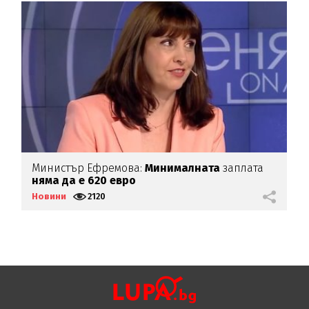
Министър Ефремова:
Минималната
заплата
Б
няма да е 620 евро
Д
Новини
2120
Н