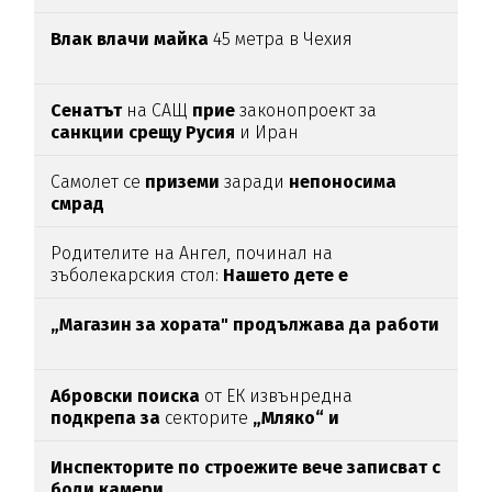
Влак влачи майка
45 метра в Чехия
Сенатът
на САЩ
прие
законопроект за
санкции срещу Русия
и Иран
Самолет се
приземи
заради
непоносима
смрад
Родителите на Ангел, починал на
зъболекарския стол:
Нашето дете е
интоксикирано
с препарат, който е
антидотът
на
упойката
„Магазин за хората"
продължава да работи
Абровски поиска
от ЕК извънредна
подкрепа за
секторите
„Мляко“ и
„Свиневъдство“
Инспекторите по строежите вече записват с
боди камери