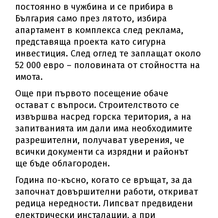
постоянно в чужбина и се прибира в
България само през лятото, избира
апартамент в комплекса след реклама,
представяща проекта като сигурна
инвестиция. След оглед те заплащат около
52 000 евро – половината от стойността на
имота.
Още при първото посещение обаче
остават с въпроси. Строителството се
извършва насред горска територия, а на
запитванията им дали има необходимите
разрешителни, получават уверения, че
всички документи са изрядни и районът
ще бъде облагороден.
Година по-късно, когато се връщат, за да
започнат довършителни работи, откриват
редица нередности. Липсват предвидени
електрически инсталации, а при