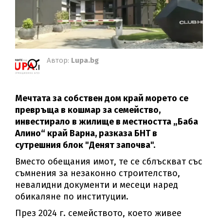
Автор:
Lupa.bg
Мечтата за собствен дом край морето се
превръща в кошмар за семейство,
инвестирало в жилище в местността „Баба
Алино“ край Варна, разказа БНТ в
сутрешния блок "Денят започва".
Вместо обещания имот, те се сблъскват със
съмнения за незаконно строителство,
невалидни документи и месеци наред
обикаляне по институции.
През 2024 г. семейството, което живее