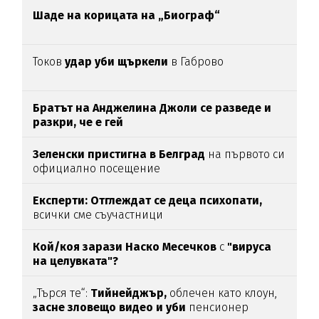
Шаде на корицата на „Биограф“
Токов
удар уби щъркели
в Габрово
Братът на Анджелина Джоли се разведе и
разкри, че е гей
Зеленски пристигна в Белград
на първото си
официално посещение
Експерти: Отглеждат се деца психопати,
всички сме съучастници
Кой/коя зарази
Наско Месечков
с
"вируса
на целувката"?
„Търся те“:
Тийнейджър,
облечен като клоун,
засне зловещо видео и уби
пенсионер