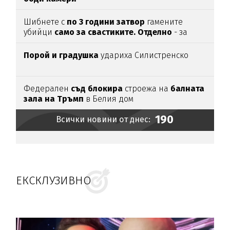
Шибнете с
по 3 години затвор
гамените
убийци
само за свастиките. Отделно
- за
убийството
Порой и градушка
удариха Силистренско
Федерален
съд блокира
строежа на
балната
зала на Тръмп
в Белия дом
190
Всички новини от днес:
ЕКСКЛУЗИВНО