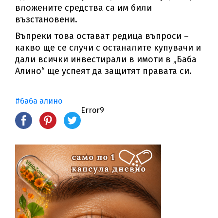
вложените средства са им били
възстановени.
Въпреки това остават редица въпроси –
какво ще се случи с останалите купувачи и
дали всички инвестирали в имоти в „Баба
Алино“ ще успеят да защитят правата си.
#баба алино
Error9