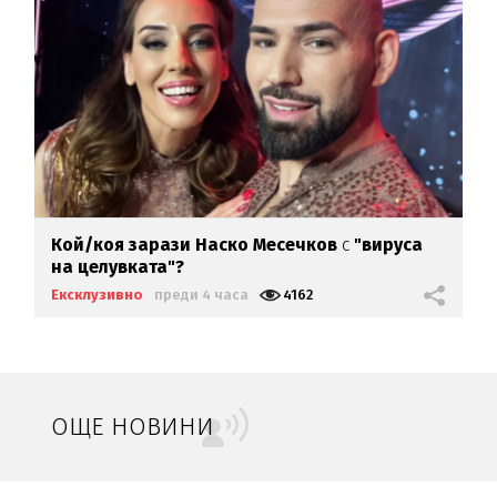
Кой/коя зарази
Наско Месечков
с
"вируса
на целувката"?
Ексклузивно
преди 4 часа
4162
ОЩЕ НОВИНИ