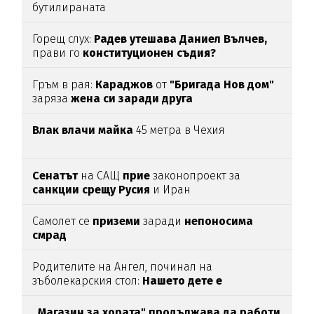
бутилираната
Горещ слух:
Радев утешава Даниел Вълчев,
прави го
конституционен съдия?
Гръм в рая:
Караджов
от
"Бригада Нов дом"
заряза
жена си заради друга
Влак влачи майка
45 метра в Чехия
Сенатът
на САЩ
прие
законопроект за
санкции срещу Русия
и Иран
Самолет се
приземи
заради
непоносима
смрад
Родителите на Ангел, починал на
зъболекарския стол:
Нашето дете е
интоксикирано
с препарат, който е
антидотът
на
упойката
„Магазин за хората"
продължава да работи