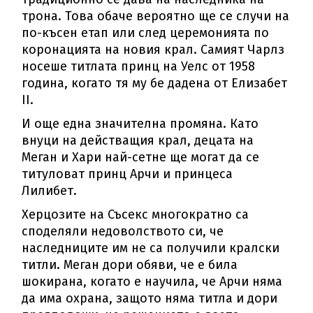
трона. Това обаче вероятно ще се случи на
по-късен етап или след церемонията по
коронацията на новия крал. Самият Чарлз
носеше титлата принц на Уелс от 1958
година, когато тя му бе дадена от Елизабет
II.
И още една значителна промяна. Като
внуци на действащия крал, децата на
Меган и Хари най-сетне ще могат да се
титуловат принц Арчи и принцеса
Лилибет.
Херцозите на Съсекс многократно са
споделяли недоволството си, че
наследниците им не са получили кралски
титли. Меган дори обяви, че е била
шокирана, когато е научила, че Арчи няма
да има охрана, защото няма титла и дори