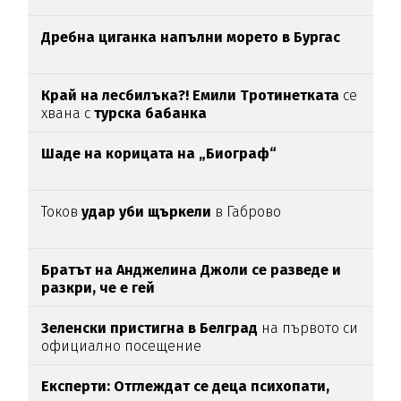
Дребна циганка напълни морето в Бургас
Край на лесбилъка?!
Емили Тротинетката
се
хвана с
турска бабанка
Шаде на корицата на „Биограф“
Токов
удар уби щъркели
в Габрово
Братът на Анджелина Джоли се разведе и
разкри, че е гей
Зеленски пристигна в Белград
на първото си
официално посещение
Експерти: Отглеждат се деца психопати,