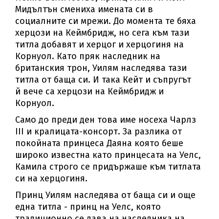
Мидълтън смениха имената си в
социалните си мрежи. До момента те бяха
херцози на Кеймбридж, но сега към тази
титла добавят и херцог и херцогиня на
Корнуол. Като пряк наследник на
британския трон, Уилям наследява тази
титла от баща си. И така Кейт и съпругът
й вече са херцози на Кеймбридж и
Корнуол.
Само до преди ден това име носеха Чарлз
III и кралицата-консорт. За разлика от
покойната принцеса Даяна която беше
широко известна като принцесата на Уелс,
Камила строго се придържаше към титлата
си на херцогиня.
Принц Уилям наследява от баща си и още
една титла - принц на Уелс, която
традиционно се дава на наследника на