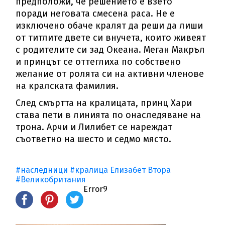
предположи, че решението е взето
поради неговата смесена раса. Не е
изключено обаче кралят да реши да лиши
от титлите двете си внучета, които живеят
с родителите си зад Океана. Меган Макръл
и принцът се оттеглиха по собствено
желание от ролята си на активни членове
на кралската фамилия.
След смъртта на кралицата, принц Хари
става пети в линията по онаследяване на
трона. Арчи и Лилибет се нареждат
съответно на шесто и седмо място.
#наследници
#кралица Елизабет Втора
#Великобритания
Error9