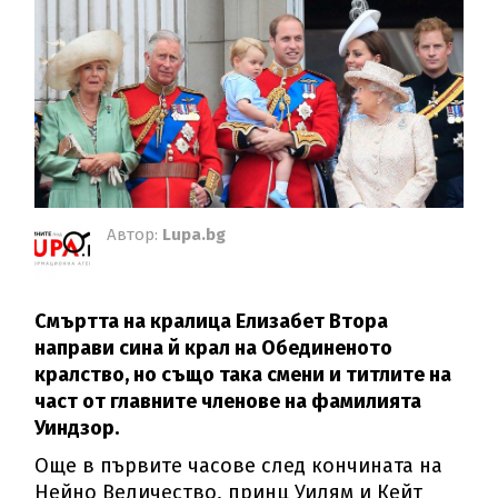
Автор:
Lupa.bg
Смъртта на кралица Елизабет Втора
направи сина й крал на Обединеното
кралство, но също така смени и титлите на
част от главните членове на фамилията
Уиндзор.
Още в първите часове след кончината на
Нейно Величество, принц Уилям и Кейт