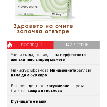
ПОСЛЕДНИ
НАЙ-ЧЕТЕНИ
Учени създадоха модел на
перфектното
женско тяло според мъжете
Министър Ефремова:
Минималната
заплата
няма да е 620 евро
Безпрецедентното
засушаване
на река
Дунав се
вижда от космоса
Глутницата е наша