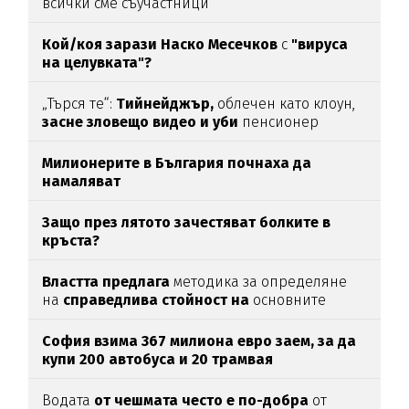
всички сме съучастници
Кой/коя зарази
Наско Месечков
с
"вируса
на целувката"?
„Търся те“:
Тийнейджър,
облечен като клоун,
засне зловещо видео и уби
пенсионер
Милионерите в България почнаха да
намаляват
Защо през лятото зачестяват болките в
кръста?
Властта предлага
методика за определяне
на
справедлива стойност на
основните
храни
София взима 367 милиона евро заем, за да
купи 200 автобуса и 20 трамвая
Водата
от чешмата често е по-добра
от