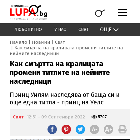
ОЩЕ
ЛЮБОПИТНО
У НАС
СВЯТ
Начало
Новини
Свят
Как смъртта на кралицата промени титлите на
нейните наследници
Как смъртта на кралицата
промени титлите на нейните
наследници
Принц Уилям наследява от баща си и
още една титла - принц на Уелс
Свят
12:51 - 09 Септември 2022
5707