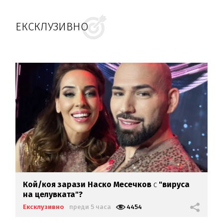
ЕКСКЛУЗИВНО
Кой/коя зарази
Наско Месечков
с
"вируса
на целувката"?
Ексклузивно
преди 5 часа
4454