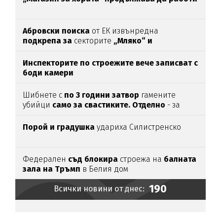
Абровски поиска
от ЕК извънредна
подкрепа за
секторите
„Мляко“ и
„Свиневъдство“
Инспекторите по строежите вече записват с
боди камери
Шибнете с
по 3 години затвор
гамените
убийци
само за свастиките. Отделно
- за
убийството
Порой и градушка
удариха Силистренско
Федерален
съд блокира
строежа на
балната
зала на Тръмп
в Белия дом
190
Всички новини от днес: