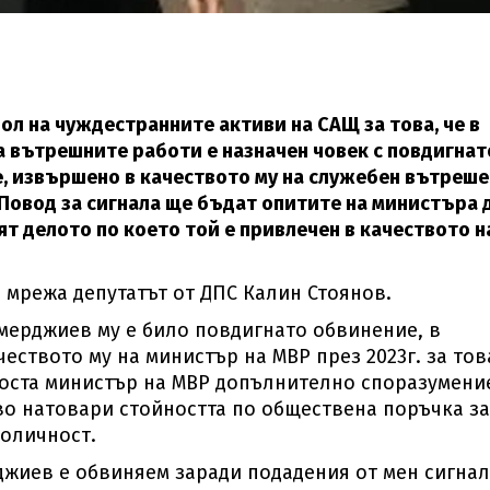
ол на чуждестранните активи на САЩ за това, че в
а вътрешните работи е назначен човек с повдигнат
, извършено в качеството му на служебен вътреше
Повод за сигнала ще бъдат опитите на министъра 
т делото по което той е привлечен в качеството н
 мрежа депутатът от ДПС Калин Стоянов.
емерджиев му е било повдигнато обвинение, в
чеството му на министър на МВР през 2023г. за тов
поста министър на МВР допълнително споразумени
ово натовари стойността по обществена поръчка за
моличност.
джиев е обвиняем заради подадения от мен сигнал