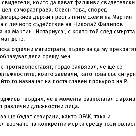
 свидетели, които да дават фалшиви свидетелски
а цел-саморазправа. Освен това, според
Демерджиев държи престъпните схеми на Мартин
чва с личното съдействие на Николай Филипов
а на Мартин “Нотариуса”, с която той след смъртта
мат дете.
ска отделни магистрати, първо за да му прекратя
 образуват дела срещу мен
се противопоставят, гордо заявявал, че ще се
 длъжностите, които заемали, като това със сигур
ойто го назначат на поста главен прокурор на Р.
рджиев твърдял, че в момента разполагал с архив
л различни длъжностни лица.
а ще бъдат сезирани, както OFAK, така и
ел вземане на конкретни мерки срещу този овлас