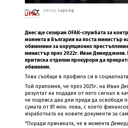
Автор:
Lupa.bg
Днес ще сезирам OFAK-службата за контр
момента в България на поста министър н
обвинение за корупционно престъпление
министър през 2022г. Иван Демерджиев. 
притиска отделни прокурори да прекратя
обвиняем.
Това съобщи в профила си в социалната
Той припомня, че през 2025г. на Иван Д
резултат на подаден от него сигнал в ка
че подписа два дни преди да освободи 
сумата от 81 млн. лева, с което финанс
изработката на новите документи за са
"Поради причината, че в момента Демер