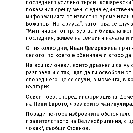
последният усилено търси “кошаревски”
показания срещу мен, с една единствен
информацията от известно време Иван 
Божанов “Нотариуса”, като това се слу
“Митничаря” от гр. Бургас и бившата жен
последния, живее на семейни начала и и
От няколко дни, Иван Демерджиев прити
делото, по което е обвиняем и второ да
На всички онези, които дръзнели да му 
разправя и с тях, щял да ги освободи от
според него ще се случи, в момента, в к
България.
Освен това, според информацията, Деме
на Пепи Еврото, чрез който манипулира
Поради по-горе изброените обстоятелств
правителството на Великобритания, с ц
човек", съобщи Стоянов.