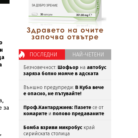
о
н
ПОСЛЕДНИ
НАЙ-ЧЕТЕНИ
да
а
Безчовечност:
Шофьор
на
автобус
заряза болно момче в адската
жега
Външно предупреди:
В
Куба вече
е опасно, не пътувайте!
а,
е за
Проф.Кантарджиев: Пазете
се от
комарите
и
полово предаваните
инфекции
Бомба взриви микробус
край
,
сирийската столица