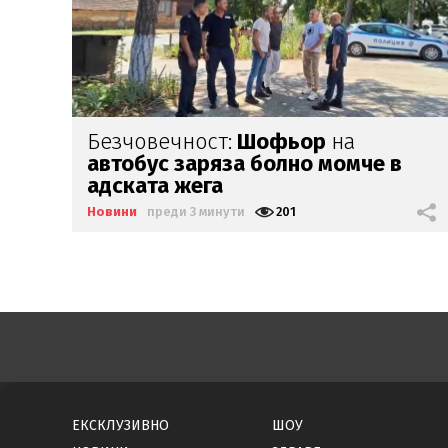
Външно предупреди:
В
Куба вече
е опасно, не пътувайте!
Новини
преди 23 минути
1204
ЕКСКЛУЗИВНО
ШОУ