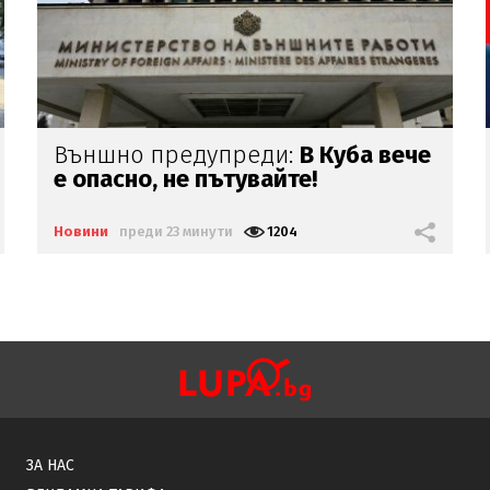
Проф.Кантарджиев: Пазете
се от
комарите
и
полово предаваните
инфекции
Новини
преди 25 минути
693
ЗА НАС