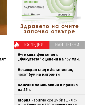
ПОСЛЕДНИ
НАЙ-ЧЕТЕНИ
6-те кила фентанил
от
ият
„Факултета“ оценени на 157 млн.
евро
Невиждан глад в Афганистан,
чакат
бум на мигранти
Камелия по монокини и прашка
на 55 г.
Глория
изригна срещу бившия си
мъж:
Беше със 120-килограмова