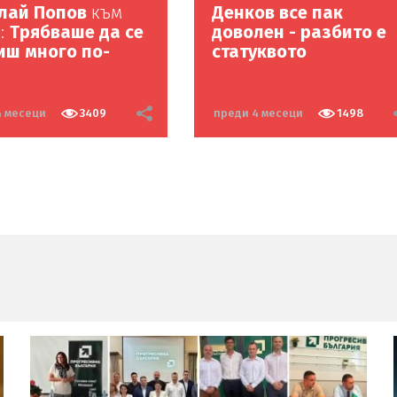
лай Попов
към
Денков все пак
в:
Трябваше да се
доволен - разбито е
иш много по-
статуквото
4 месеци
3409
преди 4 месеци
1498