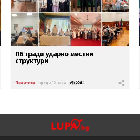
Ще подари ли Гълъб
Пловдивския панаир
на Гергов?
Политика
преди 13 часа
4006