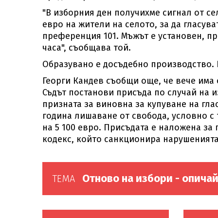
"В изборния ден получихме сигнал от с
евро на жители на селото, за да гласув
преференция 101. Мъжът е установен, пр
часа", съобщава той.
Образувано е досъдебно производство. 
Георги Кандев съобщи още, че вече има 
Съдът постанови присъда по случай на и
призната за виновна за купуване на гла
година лишаване от свобода, условно с 
на 5 100 евро. Присъдата е наложена за 
кодекс, който санкционира нарушенията
Отново на избори - опичай
ТЕМА