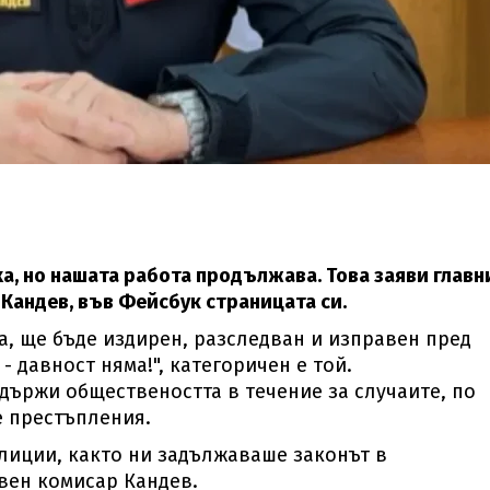
ха, но нашата работа продължава. Това заяви главн
 Кандев, във Фейсбук страницата си.
та, ще бъде издирен, разследван и изправен пред
- давност няма!", категоричен е той.
държи обществеността в течение за случаите, по
е престъпления.
алиции, както ни задължаваше законът в
вен комисар Кандев.