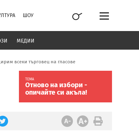
УЛТУРА
ШОУ
ОЗИ
МЕДИИ
дирим всеки търговец на гласове
ТЕМА
Отново на избори -
опичайте си акъла!