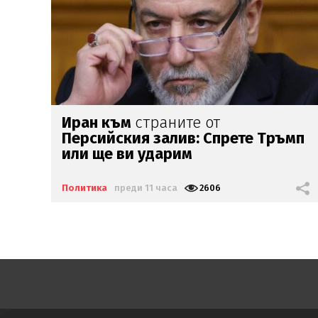
ПБ гради ударно местни
мп
структури
Политика
преди 13 часа
2264