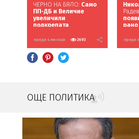
ЧЕРНО НА БЯЛО:
Само
Нико
ПП-ДБ и Величие
Раде
увеличили
появ
подкрепата
рано
преди 4 месеци
2693
преди 
ОЩЕ ПОЛИТИКА