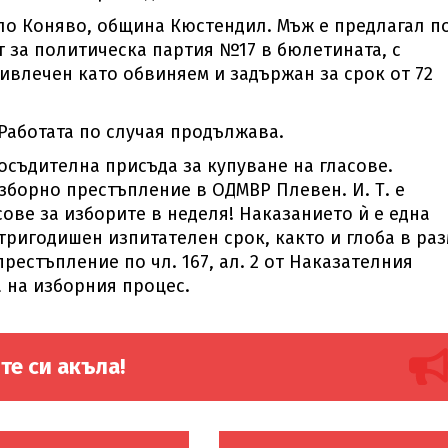
ело Коняво, община Кюстендил. Мъж е предлагал по
ат за политическа партия №17 в бюлетината, с
ивлечен като обвиняем и задържан за срок от 72
Работата по случая продължава.
осъдителна присъда за купуване на гласове.
зборно престъпление в ОДМВР Плевен. И. Т. е
сове за изборите в неделя! Наказанието ѝ е една
тригодишен изпитателен срок, както и глоба в ра
престъпление по чл. 167, ал. 2 от Наказателния
 на изборния процес.
те си акъла!