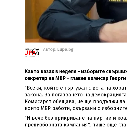
Автор:
Lupa.bg
Както казах в неделя - изборите свърши
секретар на МВР - главен комисар Георги
"Всеки, който е търгувал с вота на хора
закона. За погазването на демокрацията 
Комисарят обещава, че ще продължи да 
които МВР работи, свързани с изборнит
"И вече без прикриване на партии и ко
предизборната кампания", пише още гла