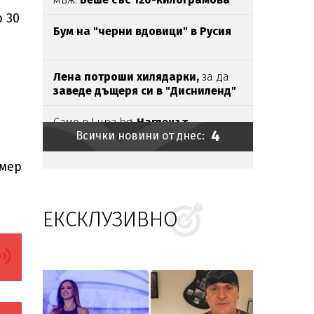
жена!
Искаше
бърза печалба...
 30
Бум на "черни вдовици" в Русия
Лена потроши хилядарки,
за да
заведе дъщеря си в "Дисниленд"
Само в Lupa.bg:
Наглецът,
4
Всички новини от днес:
паркирал джипа си
на
пясъка, е
държавен служител
змер
Ирина Тенчева
се
изказа
за
убийството
на
Георги
в
Пловдив
ЕКСКЛУЗИВНО
Безчовечност:
Шофьор
на
автобус
заряза болно момче в адската
жега
Външно предупреди:
В
Куба вече
е опасно, не пътувайте!
Проф.Кантарджиев: Пазете
се от