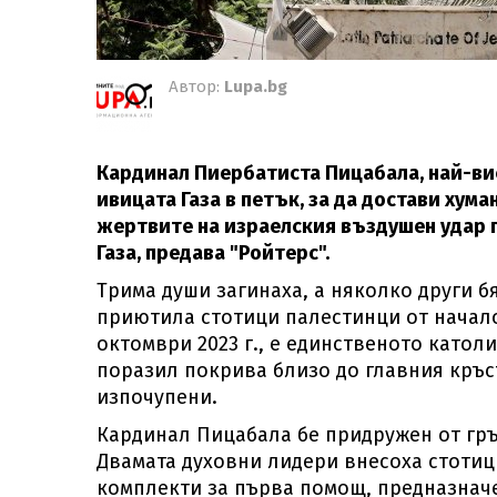
Автор:
Lupa.bg
Кардинал Пиербатиста Пицабала, най-вис
ивицата Газа в петък, за да достави ху
жертвите на израелския въздушен удар п
Газа, предава "Ройтерс".
Трима души загинаха, а няколко други б
приютила стотици палестинци от начало
октомври 2023 г., е единственото католи
поразил покрива близо до главния кръст
изпочупени.
Кардинал Пицабала бе придружен от гръ
Двамата духовни лидери внесоха стотиц
комплекти за първа помощ, предназначе