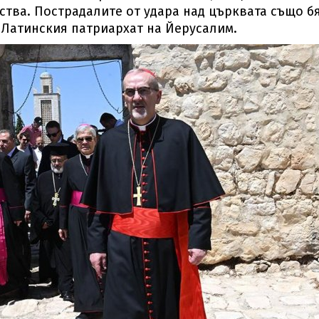
тва. Пострадалите от удара над църквата също б
 Латинския патриархат на Йерусалим.