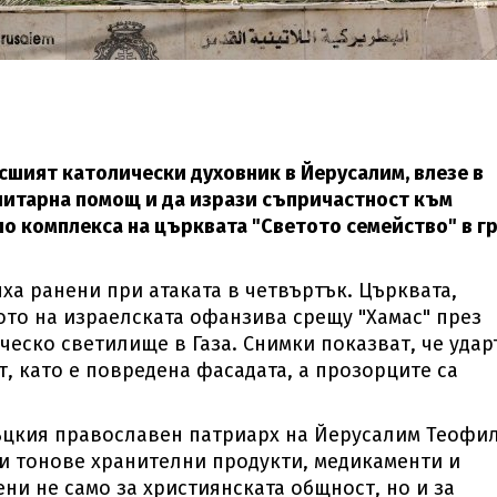
шият католически духовник в Йерусалим, влезе в
манитарна помощ и да изрази съпричастност към
о комплекса на църквата "Светото семейство" в г
яха ранени при атаката в четвъртък. Църквата,
то на израелската офанзива срещу "Хамас" през
ческо светилище в Газа. Снимки показват, че удар
, като е повредена фасадата, а прозорците са
цкия православен патриарх на Йерусалим Теофил 
и тонове хранителни продукти, медикаменти и
ни не само за християнската общност, но и за