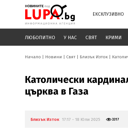
ЕКСКЛУЗИВНО
ЛЮБОПИТНО
У НАС
СВЯТ
КРИМИ
Начало
Новини
Свят
Близък Изток
Католи
Католически кардинал
църква в Газа
Близък Изток
17:17 - 18 Юли 2025
3317