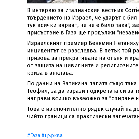
В интервю за италианския вестник Corri
твърдението на Израел, че ударът е бил 
тук всички вярват, че не е било така", 
присъствие в Газа ще продължи "независ
Израелският премиер Бенямин Нетаняху з
инцидентът се разследва. В петък той р
призова за прекратяване на огъня и кра
от защита на цивилните и религиозните 
криза в анклава.
По данни на Ватикана папата също така
Теофил, за да изрази подкрепата си за т
направи всичко възможно за "спиране н
Това е изключително рядък случай на д
чийто граници са практически запечатан
#Газа
#църква