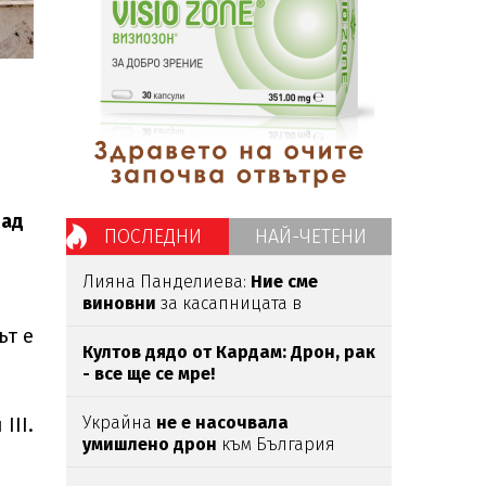
рад
ПОСЛЕДНИ
НАЙ-ЧЕТЕНИ
Лияна Панделиева:
Ние сме
виновни
за касапницата в
Пловдив -
правим убийците
ът е
медийни звезди!
Култов дядо от Кардам: Дрон, рак
- все ще се мре!
Украйна
не е насочвала
III.
умишлено дрон
към България