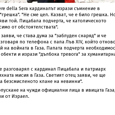
ere della Sera кардиналът изрази съмнение в
"грешка". "Не сме цел. Казват, че е било грешка. Н
заяви той. Пицабала подчерта, че католическото
имо от обстоятелствата".
аяви, че става дума за "заблуден снаряд" и че
азговаря по телефона с папа Лъв XIV, който отнов
й на войната в Газа. Папата подчерта необходимос
обекти и изрази "дълбока тревога" за хуманитарн
 е разговарял с кардинал Пицабала и патриарх
яхната мисия в Газа. Светият отец заяви, че ще
а безсмисленото клане на невинни".
опускане на чужди официални лица в ивицата Газа
и от Израел.