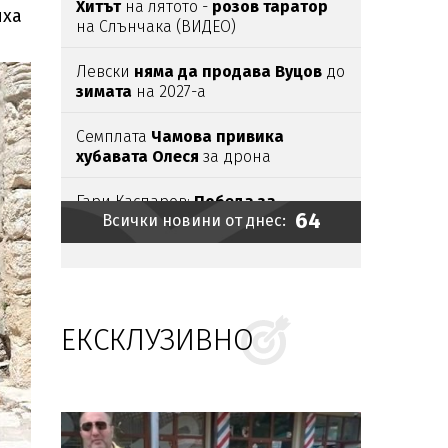
Хитът
на лятото -
розов таратор
яха
на Слънчака (ВИДЕО)
Левски
няма да продава Вуцов
до
зимата
на 2027-а
Семплата
Чамова привика
хубавата Олеся
за дрона
Гари Каспаров:
Победа за
64
Всички новини от днес:
Украйна е последната надежда
на Русия
Вижте как
купонясват с алкохол и
брадви тийн килърите
от
Пловдив (ШОК СНИМКИ)
ЕКСКЛУЗИВНО
Камион влезе в
насрещното на
Подбалканския, 3 жени
се спасиха
по чудо (ВИДЕО)
ОЩЕ ЕДНО ИЗРОДЧЕ:
18-годишен
уби с кол чичо си
в село Странско