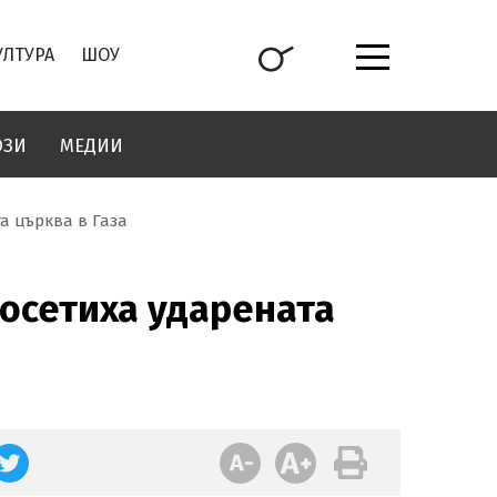
УЛТУРА
ШОУ
ОЗИ
МЕДИИ
а църква в Газа
осетиха ударената