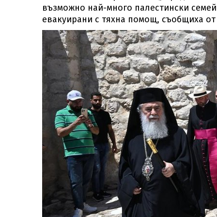
възможно най-много палестински семейс
евакуирани с тяхна помощ, съобщиха от