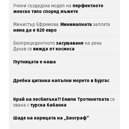
Учени създадоха модел на
перфектното
женско тяло според мъжете
Министър Ефремова:
Минималната
заплата
няма да е 620 евро
Безпрецедентното
засушаване
на река
Дунав се
вижда от космоса
Глутницата е наша
Дребна циганка напълни морето в Бургас
Край на лесбилъка?!
Емили Тротинетката
се
хвана с
турска бабанка
Шаде на корицата на „Биограф“