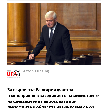
Автор:
Lupa.bg
За първи път България участва
пълноправно в заседанието на министрите
на финансите от еврозоната при
дискусиите в областта на Банковия съюз.