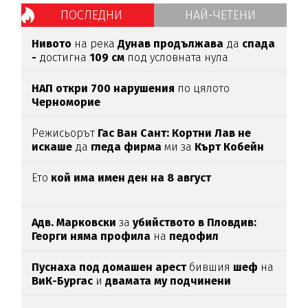
ПОСЛЕДНИ
НАЙ-ЧЕТЕНИ
Нивото
на река
Дунав продължава
да
спада
-
достигна
109 см
под условната нула
НАП откри 700 нарушения
по цялото
Черноморие
Режисьорът
Гас Ван Сант: Кортни Лав не
искаше
да
гледа фирма
ми за
Кърт Кобейн
Ето
кой има имен ден на 8 август
Адв. Марковски
за
убийството в Пловдив:
Георги няма профила
на
педофил
Пуснаха под домашен арест
бившия
шеф
на
ВиК-Бургас
и
двамата му подчинени