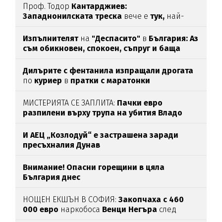
Проф. Тодор
Кантарджиев:
Западнонилската
треска
вече е
тук,
най-
опасна е за
хората над 60
Изпълнителят
на
"Деспасито"
в
България: Аз
съм обикновен, спокоен, съпруг и баща
Дилърите с фентанила изпращали дрогата
по
куриер
в
пратки с маратонки
МИСТЕРИЯТА СЕ ЗАПЛИТА:
Пачки евро
разпилени върху трупа на убития Владо
Загатото
И АЕЦ „Козлодуй“ е застрашена заради
пресъхналия Дунав
Внимание! Опасни горещини в цяла
България днес
НОЩЕН ЕКШЪН В СОФИЯ:
Закопчаха с 460
000 евро
наркобоса
Венци Негъра
след
бясна гонка