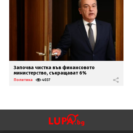
Започва чистка във финансовото
Т
министерство, съкращават 6%
в
Политика
4037
П