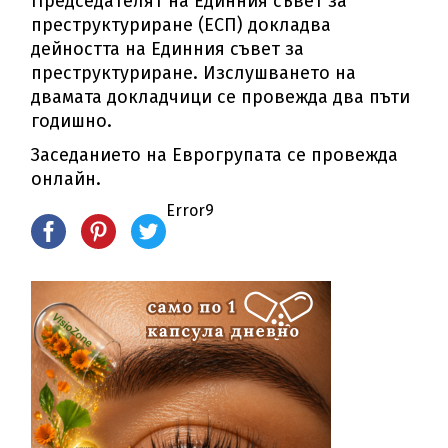
Председателят на Единния съвет за
преструктуриране (ЕСП) докладва
дейността на Единния съвет за
преструктуриране. Изслушването на
двамата докладчици се провежда два пъти
годишно.
Заседанието на Еврогрупата се провежда
онлайн.
Error9