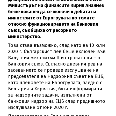
Министърът на финансите Кирил Ананиев
беше поканен да се включи в дебата на
министрите от Еврогрупата по темите
относно функционирането на Банковия
съюз, съобщиха от ресорното
министерство.
Това става възможно, след като на 10 юли
2020 г. българският лев беше включен във
Валутния механизъм II и страната ни – в
Банковия съюз. Съгласно дневния ред на
заседанието се проведе изслушване на
председателя на Надзорния съвет на ЕЦБ,
като членовете на Еврогрупата, заедно с
България и Хърватия, бяха информирани
за надзорните задачи, изпълнени от
банковия надзор на ЕЦБ след предишното
изслушване от юни 2020 г.