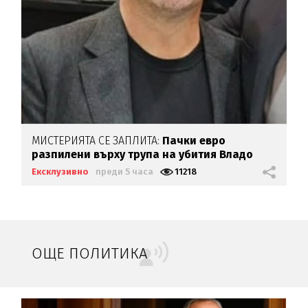
МИСТЕРИЯТА СЕ ЗАПЛИТА:
Пачки евро
разпилени върху трупа на убития Владо
Загатото
Ексклузивно
преди 5 часа
11218
ОЩЕ ПОЛИТИКА