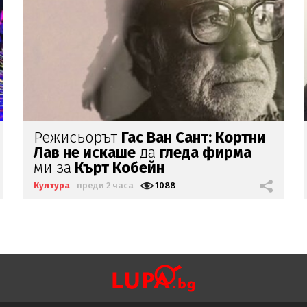
Изпълнителят
на
"Деспасито"
в
България: Аз съм обикновен,
спокоен, съпруг и баща
Култура
преди 4 часа
3228