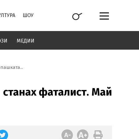
УЛТУРА
ШОУ
ОЗИ
МЕДИИ
пашката...
 станах фаталист. Май