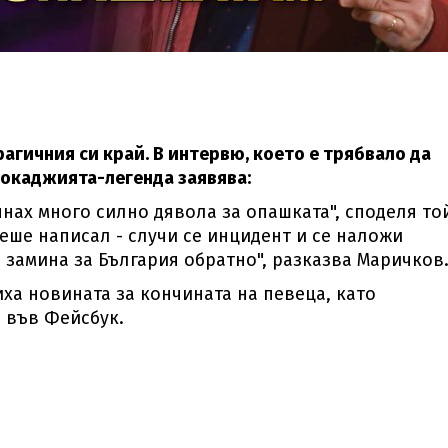
агичния си край. В интервю, което е трябвало да
 рокаджията-легенда заявява:
пнах много силно дявола за опашката", споделя то
еше написал - случи се инцидент и се наложи
а замина за България обратно", разказва Маричков
ха новината за кончината на певеца, като
 във Фейсбук.