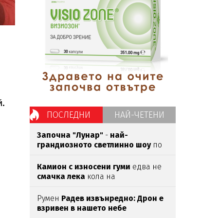
й.
ПОСЛЕДНИ
НАЙ-ЧЕТЕНИ
.
Започна "Лунар"
-
най-
грандиозното светлинно шоу
по
Южното Черноморие
Камион с износени гуми
едва нe
смачка лека
кола на
Подбалканския път
Румен
Радев извънредно: Дрон е
взривен в нашето небе