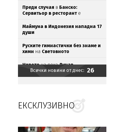
Преди случая
в
Банско:
Сервитьор в ресторант
е
посрещнал
израелска двойка
с
"Хайл Хитлер"
Маймуна в Индонезия нападна 17
души
Руските гимнастички без знаме и
химн
на
Световното
Нивото
на река
Дунав
26
Всички новини от днес:
продължава
да
спада -
достигна
109 см
под условната нула
НАП откри 700 нарушения
по
цялото
Черноморие
ЕКСКЛУЗИВНО
Режисьорът
Гас Ван Сант: Кортни
Лав не искаше
да
гледа фирма
ми
за
Кърт Кобейн
Ето
кой има имен ден на 8 август