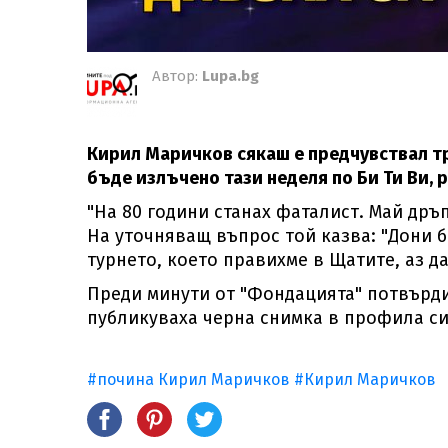
Автор:
Lupa.bg
Кирил Маричков сякаш е предчувствал тр
бъде излъчено тази неделя по Би Ти Ви,
"На 80 години станах фаталист. Май дръ
На уточняващ въпрос той казва: "Дони б
турнето, което правихме в Щатите, аз д
Преди минути от "Фондацията" потвърди
публикуваха черна снимка в профила си
#почина Кирил Маричков
#Кирил Маричков