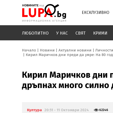
ЕКСКЛУЗИВНО
ЛЮБОПИТНО
У НАС
СВЯТ
КРИМИ
Начало
Новини
Актуални новини
Личност
Кирил Маричков дни преди да умре: На 80 год
Кирил Маричков дни п
дръпнах много силно 
Култура
20:51 - 11 Октомври 2024
62246