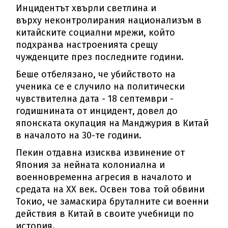
Инцидентът хвърли светлина и
върху неконтролирания национализъм в
китайските социални мрежи, който
подхранва настроенията срещу
чужденците през последните години.
Беше отбелязано, че убийството на
ученика се е случило на политически
чувствителна дата - 18 септември -
годишнината от инцидент, довел до
японската окупация на Манджурия в Китай
в началото на 30-те години.
Пекин отдавна изисква извинение от
Япония за нейната колониална и
военновременна агресия в началото и
средата на XX век. Освен това той обвини
Токио, че замаскира бруталните си военни
действия в Китай в своите учебници по
история.