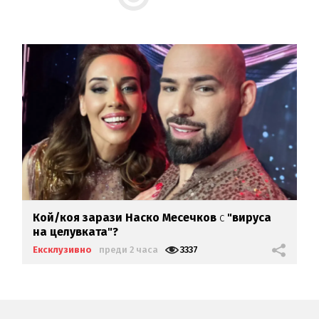
Кой/коя зарази
Наско Месечков
с
"вируса
на целувката"?
Ексклузивно
преди 2 часа
3337