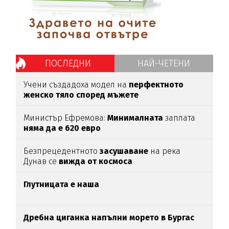
ПОСЛЕДНИ
НАЙ-ЧЕТЕНИ
Учени създадоха модел на
перфектното
женско тяло според мъжете
Министър Ефремова:
Минималната
заплата
няма да е 620 евро
Безпрецедентното
засушаване
на река
Дунав се
вижда от космоса
Глутницата е наша
Дребна циганка напълни морето в Бургас