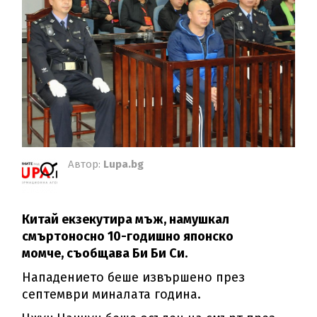
Автор:
Lupa.bg
Китай екзекутира мъж, намушкал
смъртоносно 10-годишно японско
момче, съобщава Би Би Си.
Нападението беше извършено през
септември миналата година.