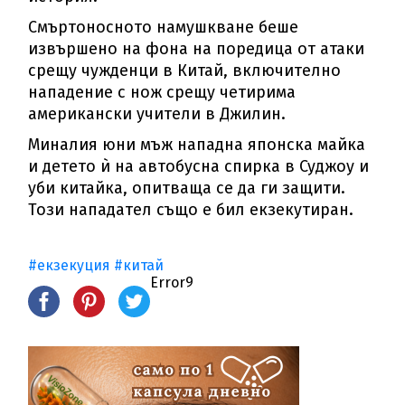
Смъртоносното намушкване беше
извършено на фона на поредица от атаки
срещу чужденци в Китай, включително
нападение с нож срещу четирима
американски учители в Джилин.
Миналия юни мъж нападна японска майка
и детето ѝ на автобусна спирка в Суджоу и
уби китайка, опитваща се да ги защити.
Този нападател също е бил екзекутиран.
#екзекуция
#китай
Error9