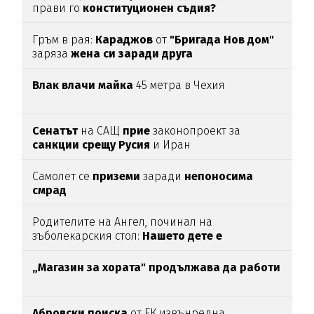
прави го
конституционен съдия?
Гръм в рая:
Караджов
от
"Бригада Нов дом"
заряза
жена си заради друга
Влак влачи майка
45 метра в Чехия
Сенатът
на САЩ
прие
законопроект за
санкции срещу Русия
и Иран
Самолет се
приземи
заради
непоносима
смрад
Родителите на Ангел, починал на
зъболекарския стол:
Нашето дете е
интоксикирано
с препарат, който е
антидотът
на
упойката
„Магазин за хората"
продължава да работи
Абровски поиска
от ЕК извънредна