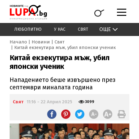
ОЩЕ
ЛЮБОПИТНО
У НАС
СВЯТ
Начало
Новини
Свят
Китай екзекутира мъж, убил японски ученик
Китай екзекутира мъж, убил
японски ученик
Нападението беше извършено през
септември миналата година
Свят
11:16 - 22 Април 2025
3099