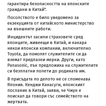
гарантира безопасността на японските
граждани в Китай".
Посолството е било уведомено за
екзекуцията от китайското министерство
на външните работи.
Инцидентът засили страховете сред
японците, живеещи в Китай, и накара
някои японски компании, включително
Toyota, да помолят служителите си да
вземат предпазни мерки. Други, като
Panasonic, пък предложиха на служителите
си безплатни полети до родината им.
В присъдата по делото не се споменава
Япония. Кенджи Канасуги, японският
посланик в Китай, заяви, че Чжун е
поискал да говори със семейството на
жертвата.