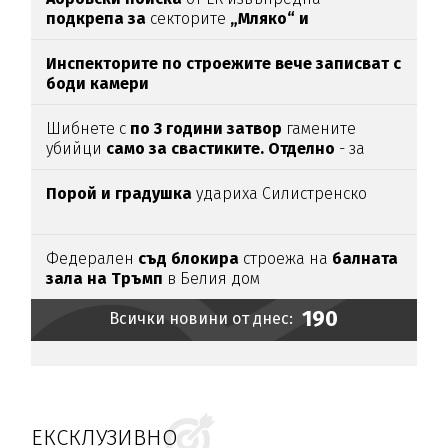
подкрепа за
секторите
„Мляко“ и
„Свиневъдство“
Инспекторите по строежите вече записват с
боди камери
Шибнете с
по 3 години затвор
гамените
убийци
само за свастиките. Отделно
- за
убийството
Порой и градушка
удариха Силистренско
Федерален
съд блокира
строежа на
балната
зала на Тръмп
в Белия дом
190
Всички новини от днес:
ЕКСКЛУЗИВНО