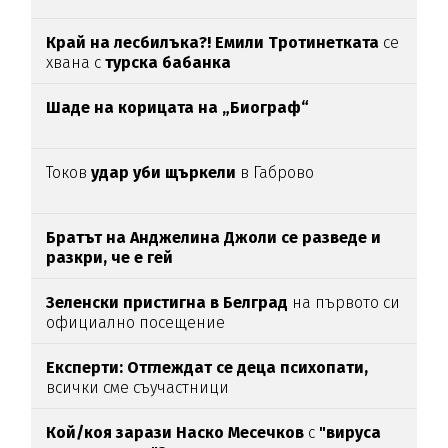
Край на лесбилъка?!
Емили Тротинетката
се
хвана с
турска бабанка
Шаде на корицата на „Биограф“
Токов
удар уби щъркели
в Габрово
Братът на Анджелина Джоли се разведе и
разкри, че е гей
Зеленски пристигна в Белград
на първото си
официално посещение
Експерти: Отглеждат се деца психопати,
всички сме съучастници
Кой/коя зарази
Наско Месечков
с
"вируса