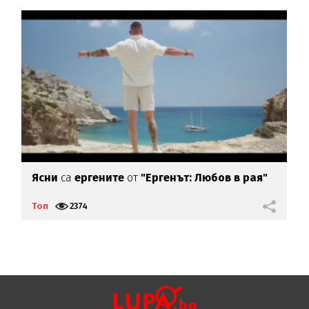
Ясни
са
ергените
от
"Ергенът: Любов в рая"
К
Топ
2374
Т