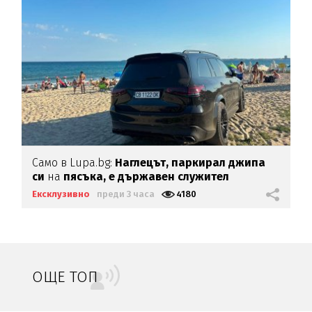
Само в Lupa.bg:
Наглецът, паркирал джипа
си
на
пясъка, е държавен служител
Ексклузивно
преди 3 часа
4180
ОЩЕ ТОП