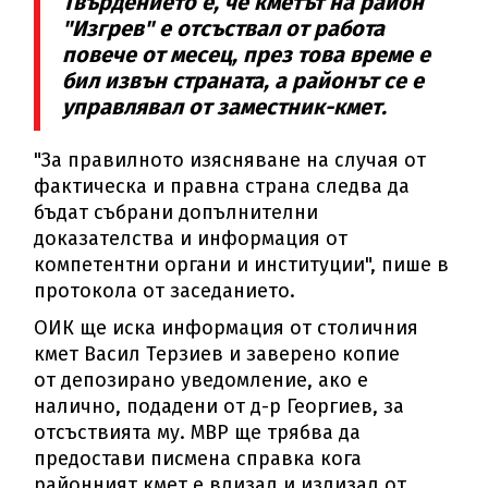
Твърдението е, че кметът на район
"Изгрев" е отсъствал от работа
повече от месец, през това време е
бил извън страната, а районът се е
управлявал от заместник-кмет.
"За правилното изясняване на случая от
фактическа и правна страна следва да
бъдат събрани допълнителни
доказателства и информация от
компетентни органи и институции", пише в
протокола от заседанието.
ОИК ще иска информация от столичния
кмет Васил Терзиев и заверено копие
от депозирано уведомление, ако е
налично, подадени от д-р Георгиев, за
отсъствията му. МВР ще трябва да
предостави писмена справка кога
районният кмет е влизал и излизал от