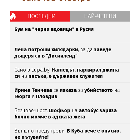
ПОСЛЕДНИ
НАЙ-ЧЕТЕНИ
Бум на "черни вдовици" в Русия
Лена потроши хилядарки,
за да
заведе
дъщеря си в "Дисниленд"
Само в Lupa.bg:
Наглецът, паркирал джипа
си
на
пясъка, е държавен служител
Ирина Тенчева
се
изказа
за
убийството
на
Георги
в
Пловдив
Безчовечност:
Шофьор
на
автобус заряза
болно момче в адската жега
Външно предупреди:
В
Куба вече е опасно,
не пътувайте!