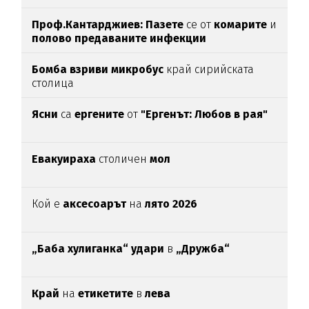
Проф.Кантарджиев: Пазете
се от
комарите
и
полово предаваните инфекции
Бомба взриви микробус
край сирийската
столица
Ясни
са
ергените
от
"Ергенът: Любов в рая"
Евакуираха
столичен
мол
Кой е
аксесоарът
на
лято 2026
„Баба хулиганка“ удари
в
„Дружба“
Край
на
етикетите
в
лева