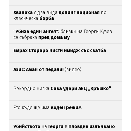
Хванаха
с два вида
допинг национал
по
класическа
борба
"Убиха един ангел":
близки на Георги Кузев
се събраха
пред дома му
Емрах Стораро чисти имидж със сватба
Азис: Аман от педали!
(видео)
Рекордно ниска
Сава удари АЕЦ „Кръшко“
Ето къде ще има
воден режим
Убийството
на
Георги
в
Пловдив излъчвано