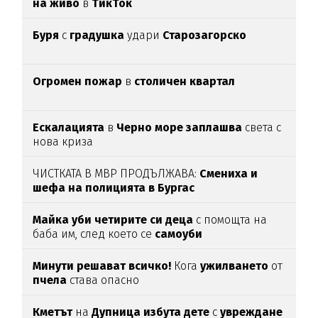
на живо
в
ТикТок
Буря
с
градушка
удари
Старозагорско
Огромен пожар
в
столичен квартал
Ескалацията
в
Черно море заплашва
света с
нова криза
ЧИСТКАТА В МВР ПРОДЪЛЖАВА:
Смениха и
шефа на полицията в Бургас
Майка уби четирите си деца
с помощта на
баба им, след което се
самоуби
Минути решават всичко!
Кога
ужилването
от
пчела
става опасно
Кметът
на
Дупница избута дете
с
увреждане