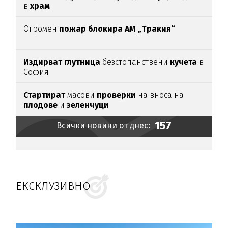
в
храм
Огромен
пожар блокира АМ „Тракия“
Издирват глутница
безстопанствени
кучета
в
София
Стартират
масови
проверки
на вноса на
плодове
и
зеленчуци
157
Всички новини от днес:
ЕКСКЛУЗИВНО