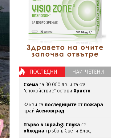
ПОСЛЕДНИ
НАЙ-ЧЕТЕНИ
Схема
за 30 000 лв. и такса
"спокойствие" остави
Христо
Широков
в
ареста
Какви са
последиците
от
пожара
край
Асеновград
Първо в Lupa.bg: Спука
се
обходна
тръба в Свети Влас,
хората
негодуват