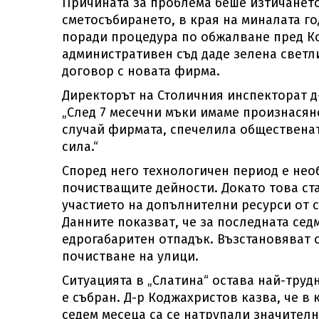
Причината за проблема беше изтичанет
сметосъбирането, в края на миналата го
поради процедура по обжалване пред Ко
административен съд даде зелена свет
договор с новата фирма.
Директорът на Столичния инспекторат д
„След 7 месечни мъки имаме произнасян
случай фирмата, спечелила общественат
сила.“
Според него технологичен период е нео
почистващите дейности. Докато това ст
участието на допълнителни ресурси от с
Данните показват, че за последната сед
едрогабаритен отпадък. Възстановяват с
почистване на улици.
Ситуацията в „Слатина“ остава най-труд
е събран. Д-р Коджахристов казва, че в 
седем месеца са се натрупали значител