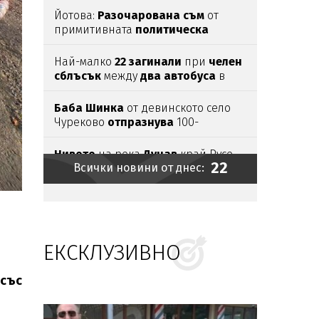
Йотова:
Разочарована
съм
от
примитивната
политическа
употреба
на инцидента с
дрона
Най-малко
22
загинали
при
челен
сблъсък
между
два
автобуса
в
Нигер
Баба
Шинка
от девинското село
Чуреково
отпразнува
100-
годишен
юбилей
Нивото
на река
Дунав
край Русе
22
Всички новини от днес:
остава без
промяна
ПП:
Случайност
ли е дронът край
Кардам или
опит
за
удар
по
критична инфраструктура?
ЕКСКЛУЗИВНО
Цветлин Йовчев:
Има
заплахи, на
които ние не
можем
да отговорим
адекватно
 със
Тодор
Тагарев
за
взривилия
се
дрон: Има още една версия, която