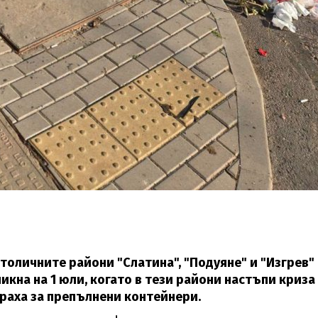
толичните райони "Слатина", "Подуяне" и "Изгрев"
кна на 1 юли, когато в тези райони настъпи криза
раха за препълнени контейнери.