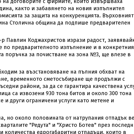
о на договорите с фирмите, които извършваха
дина, както и забавянето на новия изпълнител
мисията за защита на конкуренцията. Върховният
лина Столична община да подпише предварителен
-р Павлин Коджахристов изрази радост, заявявай
е по предварителното изпълнение и в конкретния
а поръчка за почистване на зона №3, ще влезе в
бходим за възстановяване на пълния обхват на
ане, временното сметосъбиране ще продължи с
ъседни райони, за да се гарантира качествена услу
мица са извозени 930 тона битов и около 300 тона
е и други ограничени услуги като метене и
на, но около половината от натрупания отпадък в
кварталите "Редута" и "Христо Ботев" през послед
ни количества едрогабаритни отпадъци, които в