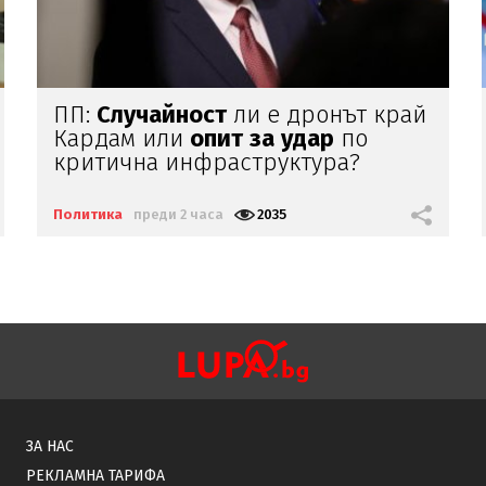
Цветлин Йовчев:
Има
заплахи, на
които ние не
можем
да
отговорим
адекватно
Политика
преди 2 часа
1853
ЗА НАС
РЕКЛАМНА ТАРИФА