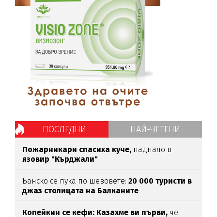
ПОСЛЕДНИ
НАЙ-ЧЕТЕНИ
Пожарникари спасиха куче,
паднало в
язовир "Кърджали"
Банско се пука по шевовете:
20 000 туристи в
джаз столицата
на Балканите
Копейкин се кефи:
Казахме ви първи,
че