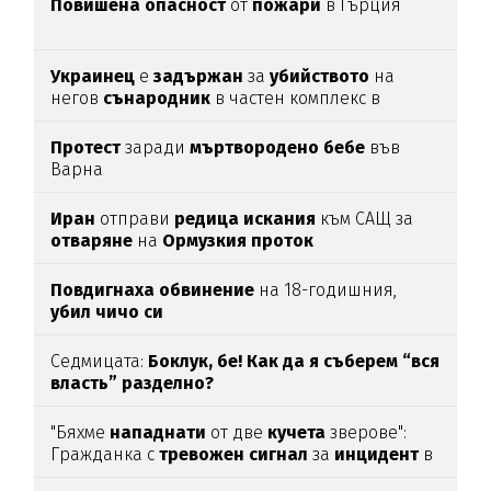
Повишена
опасност
от
пожари
в Гърция
Украинец
е
задържан
за
убийството
на
негов
сънародник
в частен комплекс в
община
Несебър
Протест
заради
мъртвородено
бебе
във
Варна
Иран
отправи
редица
искания
към САЩ за
отваряне
на
Ормузкия
проток
Повдигнаха
обвинение
на 18-годишния,
убил
чичо
си
Седмицата:
Боклук, бе! Как да я съберем “вся
власть” разделно?
"Бяхме
нападнати
от две
кучета
зверове":
Гражданка с
тревожен
сигнал
за
инцидент
в
Благоевград