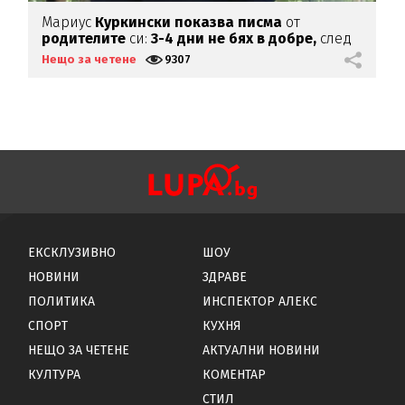
Мариус
Куркински показва писма
от
К
родителите
си:
3-4 дни не бях в добре,
след
х
като ги
прочетох
Нещо за четене
9307
Н
ЕКСКЛУЗИВНО
ШОУ
НОВИНИ
ЗДРАВЕ
ПОЛИТИКА
ИНСПЕКТОР АЛЕКС
СПОРТ
КУХНЯ
НЕЩО ЗА ЧЕТЕНЕ
АКТУАЛНИ НОВИНИ
КУЛТУРА
КОМЕНТАР
СТИЛ