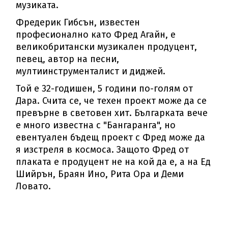
музиката.
Фредерик Гибсън, известен
професионално като Фред Агайн, е
великобритански музикален продуцент,
певец, автор на песни,
мултиинструменталист и диджей.
Той е 32-годишен, 5 години по-голям от
Дара. Счита се, че техен проект може да се
превърне в световен хит. Българката вече
е много известна с "Бангаранга", но
евентуален бъдещ проект с Фред може да
я изстреля в космоса. Защото Фред от
плаката е продуцент не на кой да е, а на Ед
Шийрън, Браян Ино, Рита Ора и Деми
Ловато.