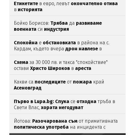
Етикетите
в евро, левът
окончателно
отива
в
историята
Бойко Борисов:
Трябва
да
развиваме
военната
си
индустрия
Спокойна
е
обстановката
в района на с.
Кардам, където вчера
дрон
навлезе
в
българското
въздушно
пространство
Схема
за 30 000 лв. и такса "спокойствие"
остави
Христо
Широков
в
ареста
Какви са
последиците
от
пожара
край
Асеновград
Първо в Lupa.bg: Спука
се
отходна
тръба в
Свети Влас,
хората
негодуват
Йотова:
Разочарована
съм
от примитивната
политическа
употреба
на инцидента с
дрона