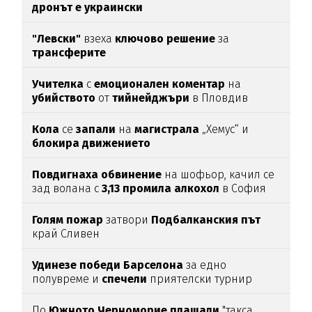
дронът е украински
"Левски"
взеха
ключово
решение
за
трансферите
Учителка
с
емоционален
коментар
на
убийството
от
тийнейджъри
в Пловдив
Кола
се
запали
на
магистрала
„Хемус“ и
блокира
движението
Повдигнаха
обвинение
на шофьор, качил се
зад волана с
3,13
промила
алкохол
в София
Голям
пожар
затвори
Подбалканския
път
край Сливен
Удинезе
победи
Барселона
за едно
полувреме и
спечели
приятелски турнир
По
Южното
Черноморие
плащали
"такса