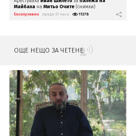
Арестуваха
Иван Шилето
за
палежа на
Майбаха
на
Митьо Очите
(снимки)
Ексклузивно
преди 21 часа
11378
ОЩЕ НЕЩО ЗА ЧЕТЕНЕ