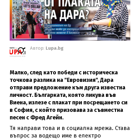
Автор:
Lupa.bg
Малко, след като победи с историческа
точкова разлика на "Евровизия", Дара
отправи предложение към друга известна
личност. Българката, която ликува във
Виена, излезе с плакат при посрещането си
в София, с който призовава за съвместна
песен с Фред Агейн.
Тя направи това и в социална мрежа. Става
въпрос за водещо име в електро