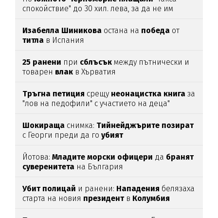
спокойствие" до 30 хил. лева, за да не им
спират
водата (подробности)
Изабелла
Шиникова
остана на
победа
от
титла
в Испания
25
ранени
при
сблъсък
между пътнически и
товарен
влак
в Хърватия
Тръгна
петиция
срещу
неонацистка
книга
за
"лов на педофили" с участието на деца"
Шокираща
снимка:
Тийнейджърите
позират
с Георги преди да го
убият
Йотова:
Младите
морски
офицери
да
бранят
суверенитета
на България
Убит
полицай
и ранени:
Нападения
белязаха
старта на новия
президент
в
Колумбия