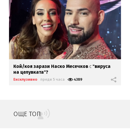
Кой/коя зарази
Наско Месечков
с
"вируса
на целувката"?
Ексклузивно
преди 5 часа
4389
ОЩЕ ТОП