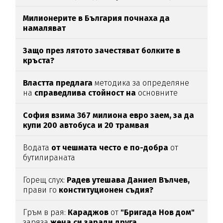
Милионерите в България почнаха да
намаляват
Защо през лятото зачестяват болките в
кръста?
Властта предлага
методика за определяне
на
справедлива стойност на
основните
храни
София взима 367 милиона евро заем, за да
купи 200 автобуса и 20 трамвая
Водата
от чешмата често е по-добра
от
бутилираната
Горещ слух:
Радев утешава Даниел Вълчев,
прави го
конституционен съдия?
Гръм в рая:
Караджов
от
"Бригада Нов дом"
заряза
жена си заради друга