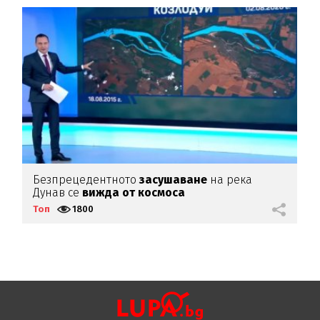
Безпрецедентното
засушаване
на река
Г
Дунав се
вижда от космоса
Топ
1800
Т