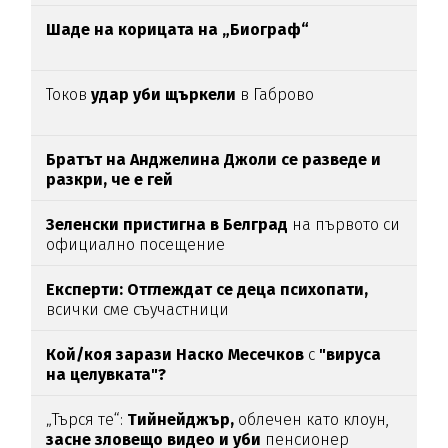
Шаде на корицата на „Биограф“
Токов
удар уби щъркели
в Габрово
Братът на Анджелина Джоли се разведе и
разкри, че е гей
Зеленски пристигна в Белград
на първото си
официално посещение
Експерти: Отглеждат се деца психопати,
всички сме съучастници
Кой/коя зарази
Наско Месечков
с
"вируса
на целувката"?
„Търся те“:
Тийнейджър,
облечен като клоун,
засне зловещо видео и уби
пенсионер