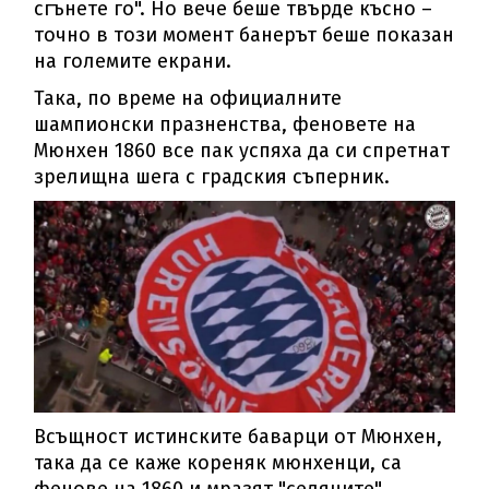
сгънете го". Но вече беше твърде късно –
точно в този момент банерът беше показан
на големите екрани.
Така, по време на официалните
шампионски празненства, феновете на
Мюнхен 1860 все пак успяха да си спретнат
зрелищна шега с градския съперник.
Всъщност истинските баварци от Мюнхен,
така да се каже кореняк мюнхенци, са