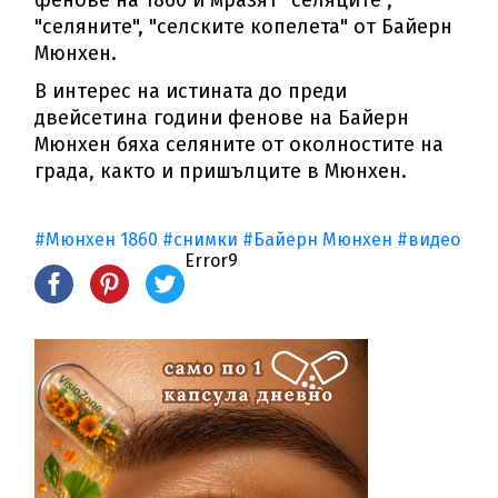
фенове на 1860 и мразят "селяците",
"селяните", "селските копелета" от Байерн
Мюнхен.
В интерес на истината до преди
двейсетина години фенове на Байерн
Мюнхен бяха селяните от околностите на
града, както и пришълците в Мюнхен.
#Мюнхен 1860
#снимки
#Байерн Мюнхен
#видео
Error9