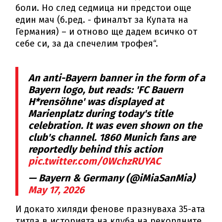
боли. Но след седмица ни предстои още
един мач (б.ред. - финалът за Купата на
Германия) – и отново ще дадем всичко от
себе си, за да спечелим трофея“.
An anti-Bayern banner in the form of a
Bayern logo, but reads: 'FC Bauern
H*rensöhne' was displayed at
Marienplatz during today's title
celebration. It was even shown on the
club's channel. 1860 Munich fans are
reportedly behind this action
pic.twitter.com/0WchzRUYAC
— Bayern & Germany (@iMiaSanMia)
May 17, 2026
И докато хиляди фенове празнуваха 35-ата
титла в историята на клуба на рекордните