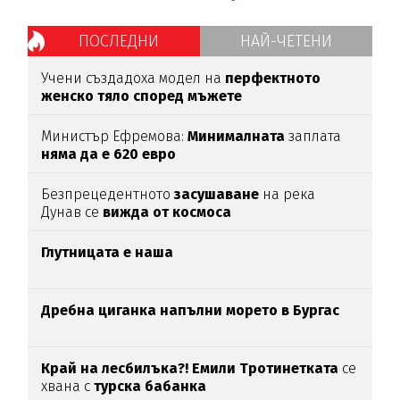
ПОСЛЕДНИ
НАЙ-ЧЕТЕНИ
Учени създадоха модел на
перфектното
женско тяло според мъжете
Министър Ефремова:
Минималната
заплата
няма да е 620 евро
Безпрецедентното
засушаване
на река
Дунав се
вижда от космоса
Глутницата е наша
Дребна циганка напълни морето в Бургас
Край на лесбилъка?!
Емили Тротинетката
се
хвана с
турска бабанка