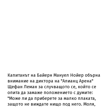
Капитанът на Байерн Мануел Нойер обърна
внимание на диктора на "Алианц Арена"
Щефан Леман за случващото се, който се
опита да замаже положението с думите:
"Може ли да приберете за малко плаката,
защото не виждате нищо под него. Моля,