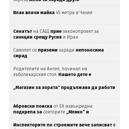
Влак влачи майка
45 метра в Чехия
Сенатът
на САЩ
прие
законопроект за
санкции срещу Русия
и Иран
Самолет се
приземи
заради
непоносима
смрад
Родителите на Ангел, починал на
зъболекарския стол:
Нашето дете е
интоксикирано
с препарат, който е
антидотът
на
упойката
„Магазин за хората"
продължава да работи
Абровски поиска
от ЕК извънредна
подкрепа за
секторите
„Мляко“ и
„Свиневъдство“
Инспекторите по строежите вече записват с