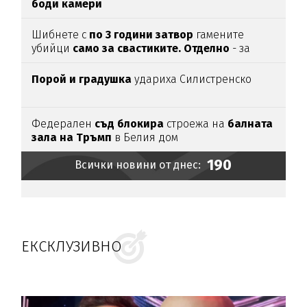
боди камери
Шибнете с
по 3 години затвор
гамените
убийци
само за свастиките. Отделно
- за
убийството
Порой и градушка
удариха Силистренско
Федерален
съд блокира
строежа на
балната
зала на Тръмп
в Белия дом
190
Всички новини от днес:
ЕКСКЛУЗИВНО