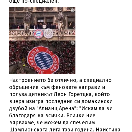
още по-специален.
Настроението бе отлично, а специално
обръщение към феновете направи и
полузащитникът Леон Горетцка, който
вчера изигра последния си домакински
двубой на "Алианц Арена": "Искам да ви
благодаря на всички. Всички ние
вярвахме, че можем да спечелим
Шампионската лига тази година. Наистина