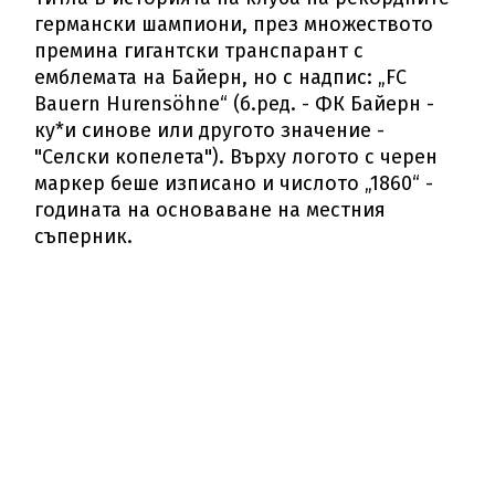
германски шампиони, през множеството
премина гигантски транспарант с
емблемата на Байерн, но с надпис: „FC
Bauern Hurensöhne“ (б.ред. - ФК Байерн -
ку*и синове или другото значение -
"Селски копелета"). Върху логото с черен
маркер беше изписано и числото „1860“ -
годината на основаване на местния
съперник.