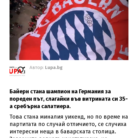
Автор:
Lupa.bg
Байерн стана шампион на Германия за
пореден път, слагайки във витрината си 35-
а сребърна салатиера.
Това стана миналия уикенд, но по време на
партитата по случай отличието, се случиха
интересни неща в баварската столица.