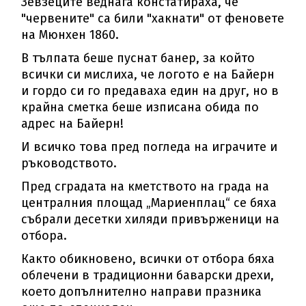
Зевзеците веднага констатираха, че
"червените" са били "хакнати" от феновете
на Мюнхен 1860.
В тълпата беше пуснат банер, за който
всички си мислиха, че логото е на Байерн
и гордо си го предаваха един на друг, но в
крайна сметка беше изписана обида по
адрес на Байерн!
И всичко това пред погледа на играчите и
ръководството.
Пред сградата на кметството на града на
централния площад „Мариенплац“ се бяха
събрали десетки хиляди привърженици на
отбора.
Както обикновено, всички от отбора бяха
облечени в традиционни баварски дрехи,
което допълнително направи празника