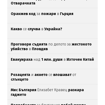
Отварачката
Оранжев код
за
пожари
в
Гърция
Какво
се
случва
в
Украйна?
Проговори съдията
по делото за
жестокото
убийство
в
Пловдив
Евакуираха
над
1 млн. души
в
Източен Китай
Розацеята
и
акнето
се
влошават
от
слънцето
Мис България
Елизабет Кравец
разкара
гаджето