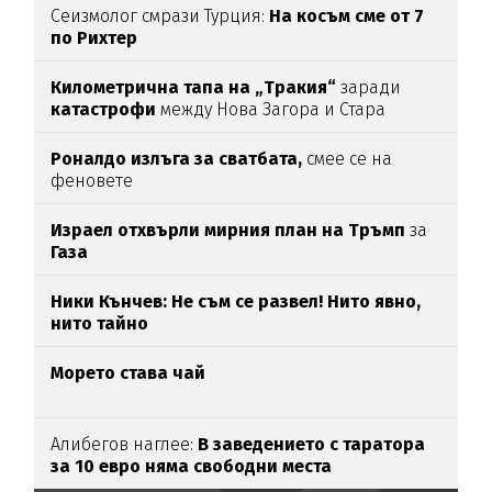
Сеизмолог смрази Турция:
На косъм сме от 7
по Рихтер
Километрична тапа на „Тракия“
заради
катастрофи
между Нова Загора и Стара
Загора
Роналдо излъга за сватбата,
смее се на
феновете
Израел отхвърли мирния план на Тръмп
за
Газа
Ники Кънчев: Не съм се развел! Нито явно,
нито тайно
Морето става чай
Алибегов наглее:
В заведението с таратора
за 10 евро няма свободни места