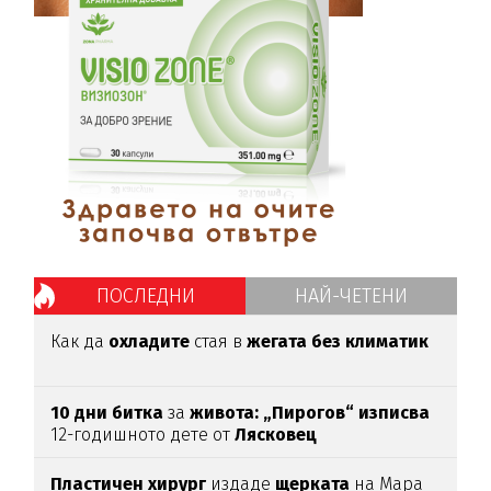
ПОСЛЕДНИ
НАЙ-ЧЕТЕНИ
Как да
охладите
стая в
жегата без климатик
10 дни битка
за
живота: „Пирогов“ изписва
12-годишното дете от
Лясковец
Пластичен хирург
издаде
щерката
на Мара