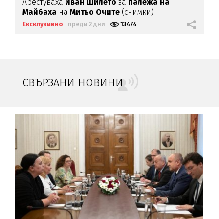
Арестуваха
Иван Шилето
за
палежа на
Майбаха
на
Митьо Очите
(снимки)
Ексклузивно
преди 2 дни
13474
СВЪРЗАНИ НОВИНИ