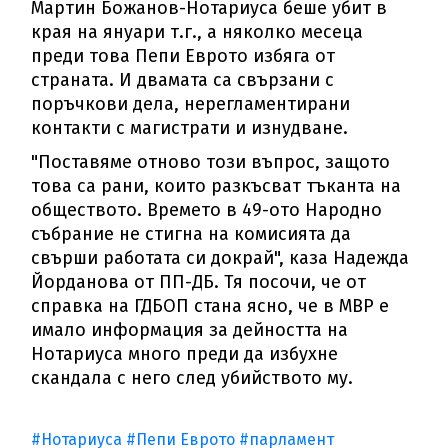
Мартин Божанов-Нотариуса беше убит в
края на януари т.г., а няколко месеца
преди това Пепи Еврото избяга от
страната. И двамата са свързани с
поръчкови дела, нерегламентирани
контакти с магистрати и изнудване.
"Поставяме отново този въпрос, защото
това са рани, които разкъсват тъканта на
обществото. Времето в 49-ото Народно
събрание не стигна на комисията да
свърши работата си докрай", каза Надежда
Йорданова от ПП-ДБ. Тя посочи, че от
справка на ГДБОП стана ясно, че в МВР е
имало информация за дейността на
Нотариуса много преди да избухне
скандала с него след убийството му.
#Нотариуса
#Пепи Еврото
#парламент