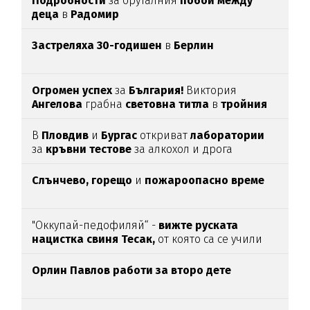
Подробности
за бруталния
побой между
деца
в
Радомир
Застреляха 30-годишен
в
Берлин
Огромен успех
за
България!
Виктория
Ангелова
грабна
световна титла
в
тройния
скок
В
Пловдив
и
Бургас
откриват
лаборатории
за
кръвни тестове
за алкохол и дрога
Слънчево, горещо
и
пожароопасно време
"Оккупай-педофиляй“ -
вижте руската
нацистка свиня Тесак,
от която са се учили
нашите изродчета
Орлин Павлов работи за второ дете