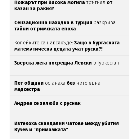
Пожарът при Висока могила
тръгнал
от
казан за ракия?
Сензационна находка в Турция
разкрива
тайни от римската епоха
Копейките са навсякъде:
Защо в бургаската
математическа децата учат руски?!
Зверска жега посрещна Левски
в Туркестан
Пет общини
останаха
без
нито една
медсестра
Андреа се залюби с руснак
Изтекоха скандални чатове между убития
Кузев и "примамката"