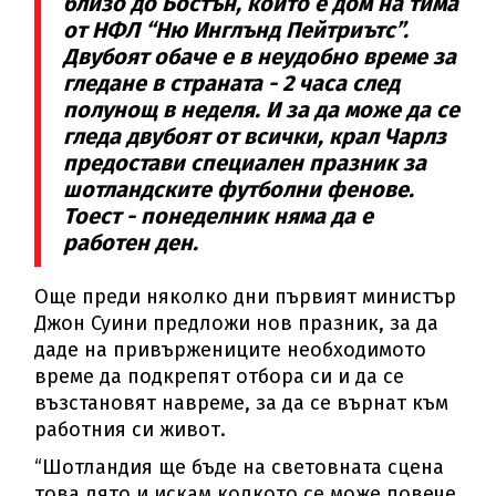
близо до Бостън, който е дом на тима
от НФЛ “Ню Инглънд Пейтриътс”.
Двубоят обаче е в неудобно време за
гледане в страната - 2 часа след
полунощ в неделя. И за да може да се
гледа двубоят от всички, крал Чарлз
предостави специален празник за
шотландските футболни фенове.
Тоест - понеделник няма да е
работен ден.
Още преди няколко дни първият министър
Джон Суини предложи нов празник, за да
даде на привържениците необходимото
време да подкрепят отбора си и да се
възстановят навреме, за да се върнат към
работния си живот.
“Шотландия ще бъде на световната сцена
това лято и искам колкото се може повече