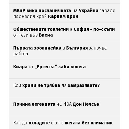
МВнР вика посланичката
на
Украйна
заради
падналия край
Кардам дрон
Обществените тоалетни
в
София - по-скъпи
от тези във
Виена
Първата зоолинейка
в
България
започва
работа
Киара
от
„Ергенът“ заби колега
Кои
храни не трябва
да
замразявате?
Почина легендата
на NBA
Дон Нелсън
Как да
охладите
стая в
жегата без климатик