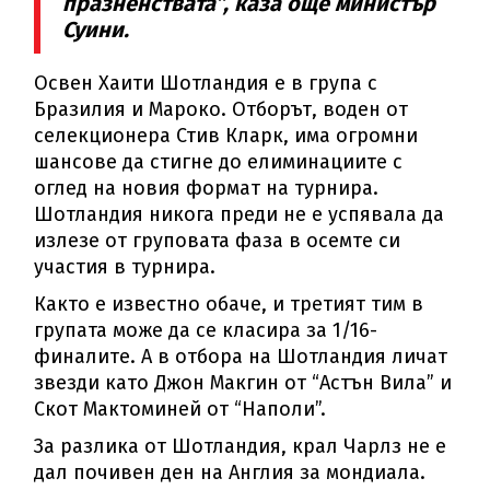
празненствата”, каза още министър
Суини.
Освен Хаити Шотландия е в група с
Бразилия и Мароко. Отборът, воден от
селекционера Стив Кларк, има огромни
шансове да стигне до елиминациите с
оглед на новия формат на турнира.
Шотландия никога преди не е успявала да
излезе от груповата фаза в осемте си
участия в турнира.
Както е известно обаче, и третият тим в
групата може да се класира за 1/16-
финалите. А в отбора на Шотландия личат
звезди като Джон Макгин от “Астън Вила” и
Скот Мактоминей от “Наполи”.
За разлика от Шотландия, крал Чарлз не е
дал почивен ден на Англия за мондиала.