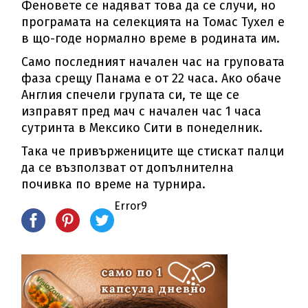
Феновете се надяват това да се случи, но
програмата на селекцията на Томас Тухел е
в що-годе нормално време в родината им.
Само последният начален час на груповата
фаза срещу Панама е от 22 часа. Ако обаче
Англия спечели групата си, те ще се
изправят пред мач с начален час 1 часа
сутринта в Мексико Сити в понеделник.
Така че привържениците ще стискат палци
да се възползват от допълнителна
почивка по време на турнира.
Error9