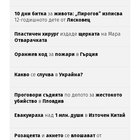
10 дни битка
за
живота: „Пирогов“ изписва
12-годишното дете от
Лясковец
Пластичен хирург
издаде
щерката
на Мара
Отварачката
Оранжев код
за
пожари
в
Гърция
Какво
се
случва
в
Украйна?
Проговори съдията
по делото за
жестокото
убийство
в
Пловдив
Евакуираха
над
1 млн. души
в
Източен Китай
Розацеята
и
акнето
се
влошават
от