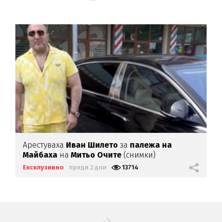
Арестуваха
Иван Шилето
за
палежа на
Майбаха
на
Митьо Очите
(снимки)
Ексклузивно
преди 2 дни
13714