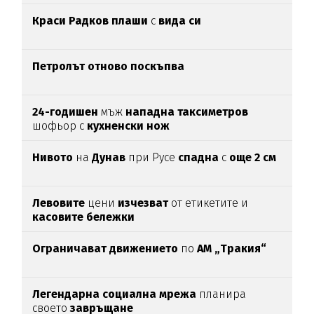
Краси Радков плаши
с
вида си
Петролът отново поскъпва
24-годишен
мъж
нападна таксиметров
шофьор с
кухненски нож
Нивото
на
Дунав
при Русе
спадна
с
още 2 см
Левовите
цени
изчезват
от етикетите и
касовите бележки
Ограничават движението
по
АМ „Тракия“
Легендарна социална мрежа
планира
своето
завръщане