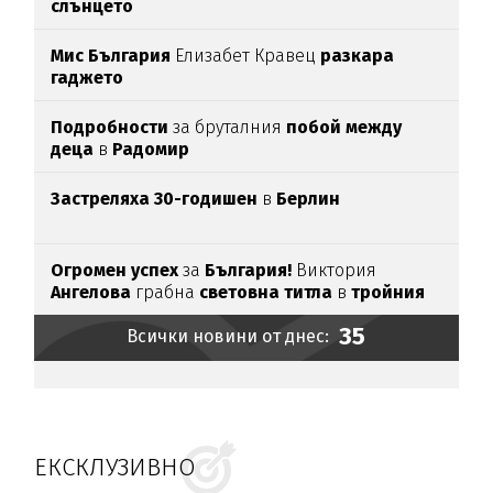
слънцето
Мис България
Елизабет Кравец
разкара
гаджето
Подробности
за бруталния
побой между
деца
в
Радомир
Застреляха 30-годишен
в
Берлин
Огромен успех
за
България!
Виктория
Ангелова
грабна
световна титла
в
тройния
скок
35
Всички новини от днес:
ЕКСКЛУЗИВНО