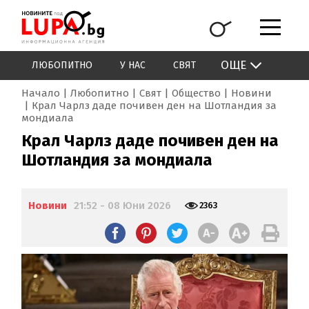
ОЩЕ
ЛЮБОПИТНО
У НАС
СВЯТ
Начало
Любопитно
Свят
Общество
Новини
Крал Чарлз даде почивен ден на Шотландия за
мондиала
Крал Чарлз даде почивен ден на
Шотландия за мондиала
Новини
21:52 - 08 Юни 2026
2363