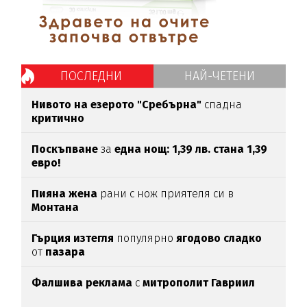
ПОСЛЕДНИ
НАЙ-ЧЕТЕНИ
Нивото на езерото "Сребърна"
спадна
критично
Поскъпване
за
една нощ: 1,39 лв. стана 1,39
евро!
Пияна жена
рани с нож приятеля си в
Монтана
Гърция изтегля
популярно
ягодово сладко
от
пазара
Фалшива реклама
с
митрополит Гавриил