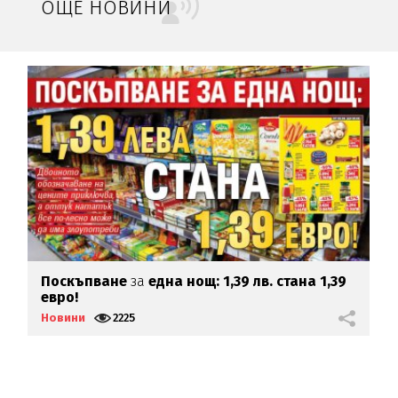
ОЩЕ НОВИНИ
Поскъпване
за
една нощ: 1,39 лв. стана 1,39
П
евро!
М
Новини
2225
Н