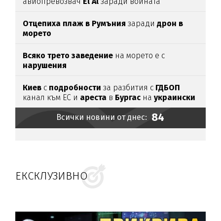
авиопревозвач
El Al
заради войната
Отцепиха плаж в Румъния
заради
дрон в
морето
Всяко трето заведение
на морето е с
нарушения
Киев
с
подробности
за разбития с
ГДБОП
канал към ЕС и
ареста
в
Бургас
на
украински
наркобос
84
Всички новини от днес:
ЕКСКЛУЗИВНО