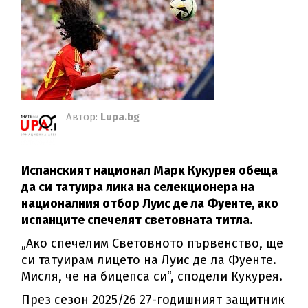
Автор:
Lupa.bg
Испанският национал Марк Кукурея обеща
да си татуира лика на селекционера на
националния отбор Луис де ла Фуенте, ако
испанците спечелят световната титла.
„Ако спечелим Световното първенство, ще
си татуирам лицето на Луис де ла Фуенте.
Мисля, че на бицепса си“, сподели Кукурея.
През сезон 2025/26 27-годишният защитник