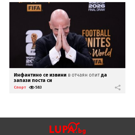
Инфантино се извини
в отчаян опит
да
В
запази поста си
и
Спорт
583
С