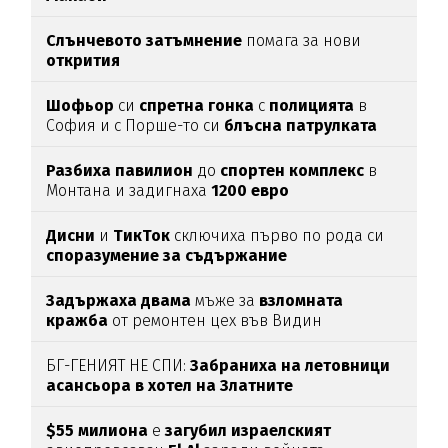
Слънчевото затъмнение
помага за нови
открития
Шофьор
си
спретна
гонка
с
полицията
в
София и с Порше-то си
блъсна
патрулката
Разбиха
павилион
до
спортен
комплекс
в
Монтана и задигнаха
1200
евро
Дисни
и
ТикТок
сключиха първо по рода си
споразумение за съдържание
Задържаха
двама
мъже за
взломната
кражба
от ремонтен цех във Видин
БГ-ГЕНИЯТ НЕ СПИ:
Забраниха на летовници
асансьора в хотел на Златните
$55 милиона
е
загубил израелският