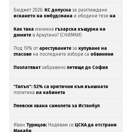
Бюджет 2026:
КС допусна
за разглеждане
искането на омбудсмана
и обедини тези
на
ПП и ГЕРБ
Как така
изникна
гъзарска къщурка на
дюните
в Аркутино? (СНИМКИ)
Под 10% от
арестуваните
за
купуване
на
гласове
на последните избори са
обвинени
Позлатяват
забравено
летище до София
"Галъп": 52% са критични към външната
политика
на кабинета
Пеевски хвана самолета за Истанбул
Иван
Турицов:
Надявам се
ЦСКА да отстрани
Макаби