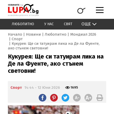
ОЩЕ
ЛЮБОПИТНО
У НАС
СВЯТ
Начало
Новини
Любопитно
Мондиал 2026
Спорт
Кукурея: Ще си татуирам лика на Де ла Фуенте,
ако стънем световни!
Кукурея: Ще си татуирам лика на
Де ла Фуенте, ако стънем
световни!
Спорт
14:44 - 12 Юни 2026
1695