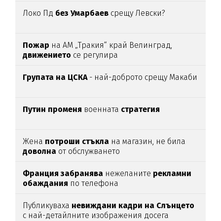
Локо Пд
без Умарбаев
срещу Левски?
Пожар
на АМ „Тракия“ край Велинград,
движението
се регулира
Групата на ЦСКА
- най-доброто срещу Макаби
Путин променя
военната
стратегия
Жена
потроши
стъкла
на магазин, не била
доволна
от обслужването
Франция забранява
нежеланите
рекламни
обаждания
по телефона
Публикуваха
невиждани кадри на Слънцето
с най-детайлните изображения досега