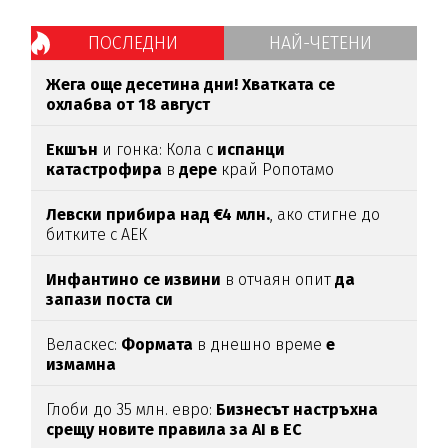
ПОСЛЕДНИ
НАЙ-ЧЕТЕНИ
Жега още десетина дни! Хватката се
охлабва от 18 август
Екшън
и гонка: Кола с
испанци
катастрофира
в
дере
край Ропотамо
Левски прибира над €4 млн.
, ако стигне до
битките с АЕК
Инфантино се извини
в отчаян опит
да
запази поста си
Веласкес:
Формата
в днешно време
е
измамна
Глоби до 35 млн. евро:
Бизнесът настръхна
срещу новите правила за AI в ЕС