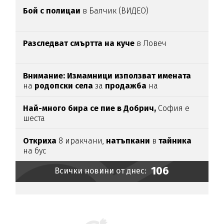
Бой с полицаи
в Балчик (ВИДЕО)
Разследват смъртта на куче
в Ловеч
Внимание:
Измамници използват имената
на
родопски села
за
продажба
на
„
чудодейни“ мехлеми
Най-много бира се пие в Добрич,
София е
шеста
Откриха
8 иракчани,
натъпкани
в
тайника
на бус
106
Всички новини от днес: