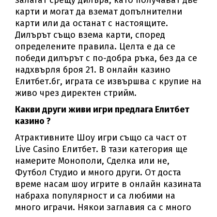
карти и могат да вземат допълнителни
карти или да останат с настоящите.
Дилърът също взема карти, според
определените правила. Целта е да се
победи дилърът с по-добра ръка, без да се
надхвърля броя 21. В онлайн казино
Елитбет.бг, играта се извършва с крупие на
живо чрез директен стрийм.
Какви други живи игри предлага Елитбет
казино ?
Атрактивните Шоу игри също са част от
Live Casino Елитбет. В тази категория ще
намерите Монополи, Сделка или не,
Футбол Студио и много други. От доста
време насам шоу игрите в онлайн казината
набраха популярност и са любими на
много играчи. Някои заглавия са с много