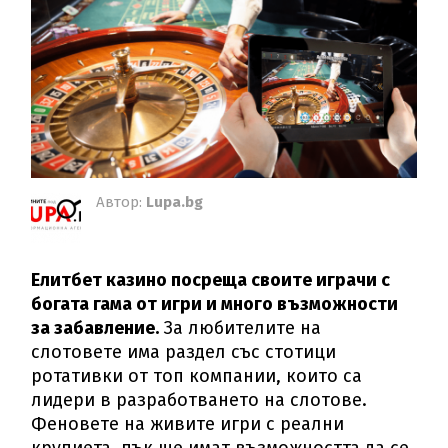
Автор:
Lupa.bg
Елитбет казино посреща своите играчи с
богата гама от игри и много възможности
за забавление.
За любителите на
слотовете има раздел със стотици
ротативки от топ компании, които са
лидери в разработването на слотове.
Феновете на живите игри с реални
крупиета, пък ще имат възможността да се