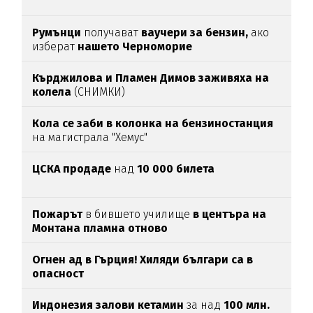
Румънци
получават
ваучери за бензин,
ако
изберат
нашето Черноморие
Кърджилова и Пламен Димов заживяха на
колела
(СНИМКИ)
Кола се заби в колонка на бензиностанция
на магистрала "Хемус"
ЦСКА продаде
над
10 000 билета
Пожарът
в бившето училище
в центъра на
Монтана пламна отново
Огнен ад в Гърция! Хиляди българи са в
опасност
Индонезия залови кетамин
за над
100 млн.