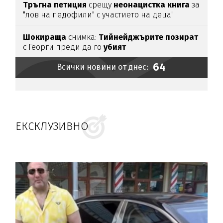
Тръгна
петиция
срещу
неонацистка
книга
за
"лов на педофили" с участието на деца"
Шокираща
снимка:
Тийнейджърите
позират
с Георги преди да го
убият
64
Всички новини от днес:
ЕКСКЛУЗИВНО