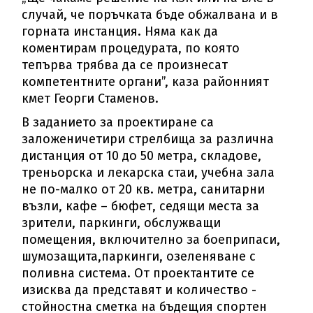
случай, че поръчката бъде обжалвана и в
горната инстанция. Няма как да
коментирам процедурата, по която
тепърва трябва да се произнесат
компетентните органи”, каза районният
кмет Георги Стаменов.
В заданието за проектиране са
заложеничетири стрелбища за различна
дистанция от 10 до 50 метра, складове,
треньорска и лекарска стаи, учебна зала
не по-малко от 20 кв. метра, санитарни
възли, кафе – бюфет, седящи места за
зрители, паркинги, обслужващи
помещения, включително за боеприпаси,
шумозащита,паркинги, озеленяване с
поливна система. От проектантите се
изисква да представят и количество -
стойностна сметка на бъдещия спортен