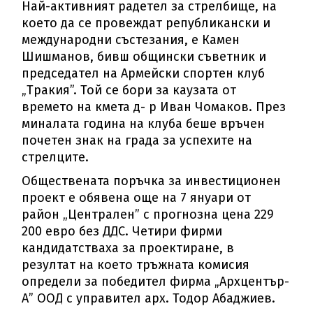
Най-активният радетел за стрелбище, на
което да се провеждат републикански и
международни състезания, е Камен
Шишманов, бивш общински съветник и
председател на Армейски спортен клуб
„Тракия”. Той се бори за каузата от
времето на кмета д- р Иван Чомаков. През
миналата година на клуба беше връчен
почетен знак на града за успехите на
стрелците.
Обществената поръчка за инвестиционен
проект е обявена още на 7 януари от
район „Централен” с прогнозна цена 229
200 евро без ДДС. Четири фирми
кандидатстваха за проектиране, в
резултат на което тръжната комисия
определи за победител фирма „Архцентър-
А” ООД с управител арх. Тодор Абаджиев.