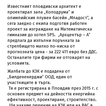
Известният пловдивски архитект е
проектирал зала „Колодрума” и
олимпийския плувен басейн „Младост”, а
сега заедно с екипа подготвя работен
проект за изграждане на Математическа
гимназия до хотел SPS. „Архцентър – А”
предлага да изпълни поръчката за
стрелбището малко по-ниска от
прогнозната цена - за 222 411 евро без ДДС.
Останалите три фирми не отговарят на
условията.
Жалбата до КЗК е подадена от
„Билдененерджи” ООД, един от
участниците в търга.
Тя е регистрирана в Пловдив през 2015 г. с
основен предмет на дейността енергийна
ефективност, проектиране, строителство.
„Ще чакаме решение на КЗК или на ВАС в