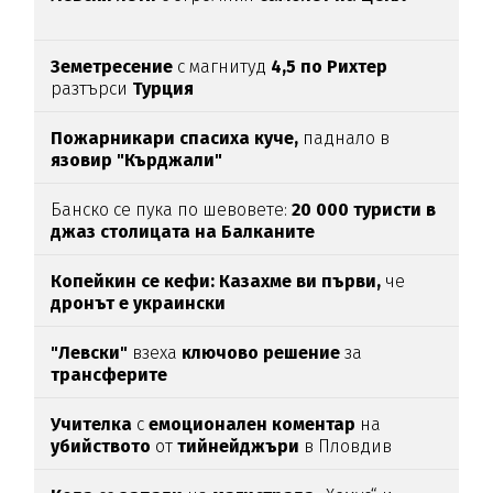
Земетресение
с магнитуд
4,5 по Рихтер
разтърси
Турция
Пожарникари спасиха куче,
паднало в
язовир "Кърджали"
Банско се пука по шевовете:
20 000 туристи в
джаз столицата
на Балканите
Копейкин се кефи:
Казахме ви първи,
че
дронът е украински
"Левски"
взеха
ключово
решение
за
трансферите
Учителка
с
емоционален
коментар
на
убийството
от
тийнейджъри
в Пловдив