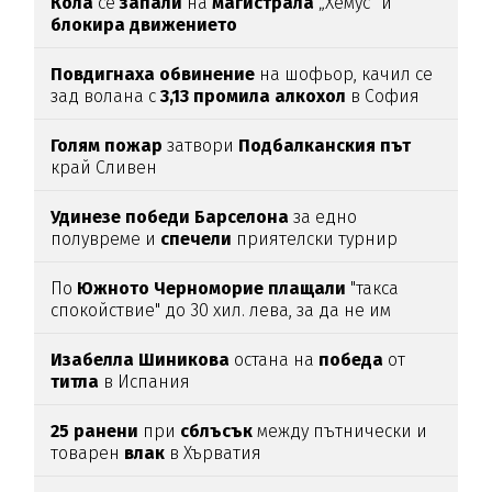
Кола
се
запали
на
магистрала
„Хемус“ и
блокира
движението
Повдигнаха
обвинение
на шофьор, качил се
зад волана с
3,13
промила
алкохол
в София
Голям
пожар
затвори
Подбалканския
път
край Сливен
Удинезе
победи
Барселона
за едно
полувреме и
спечели
приятелски турнир
По
Южното
Черноморие
плащали
"такса
спокойствие" до 30 хил. лева, за да не им
спират
водата (подробности)
Изабелла
Шиникова
остана на
победа
от
титла
в Испания
25
ранени
при
сблъсък
между пътнически и
товарен
влак
в Хърватия