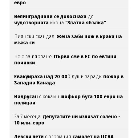
евро
Велинградчани се докоснаха
до
чудотворната
икона
"Златна ябълка"
Пиянски скандал:
Жена заби нож в крака на
мъжа си
Не е за вярване:
Първи сме в ЕС по евтини
почивки
Евакуираха над 20 00
0 души заради
пожар в
Западна Канада
Надрусан
с кокаин
шофьор
бута 100 евро
на
полицаи
За 7 месеца:
Депутатите ни излизат солено -
10 млн. евро
Левски лети
с огромния
самолет на ЦСКА