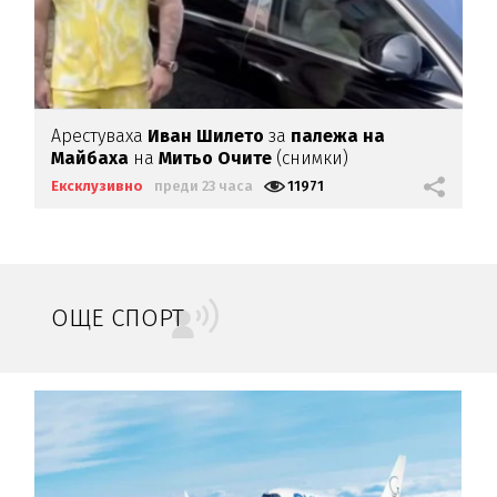
Арестуваха
Иван Шилето
за
палежа на
Майбаха
на
Митьо Очите
(снимки)
Ексклузивно
преди 23 часа
11971
ОЩЕ СПОРТ