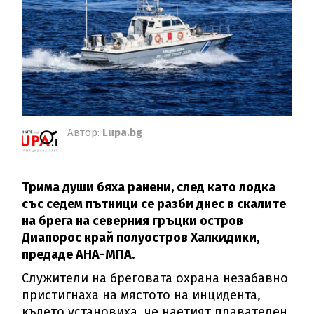
Автор:
Lupa.bg
Трима души бяха ранени, след като лодка
със седем пътници се разби днес в скалите
на брега на северния гръцки остров
Диапорос край полуостров Халкидики,
предаде АНА-МПА.
Служители на бреговата охрана незабавно
пристигнаха на мястото на инцидента,
където установиха, че наетият плавателен