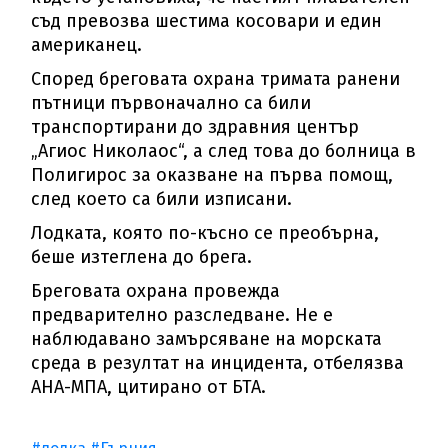
съд превозва шестима косовари и един
американец.
Според бреговата охрана тримата ранени
пътници първоначално са били
транспортирани до здравния център
„Агиос Николаос“, а след това до болница в
Полигирос за оказване на първа помощ,
след което са били изписани.
Лодката, която по-късно се преобърна,
беше изтеглена до брега.
Бреговата охрана провежда
предварително разследване. Не е
наблюдавано замърсяване на морската
среда в резултат на инцидента, отбелязва
АНА-МПА, цитирано от БТА.