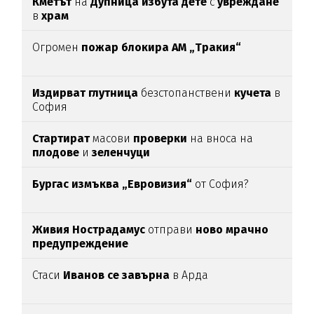
Кметът
на
Дупница избута дете
с
увреждане
в
храм
Огромен
пожар блокира АМ „Тракия“
Издирват глутница
безстопанствени
кучета
в
София
Стартират
масови
проверки
на вноса на
плодове
и
зеленчуци
Бургас измъква „Евровизия“
от София?
Живия Нострадамус
отправи
ново мрачно
предупреждение
Стаси
Иванов се завърна
в Арда