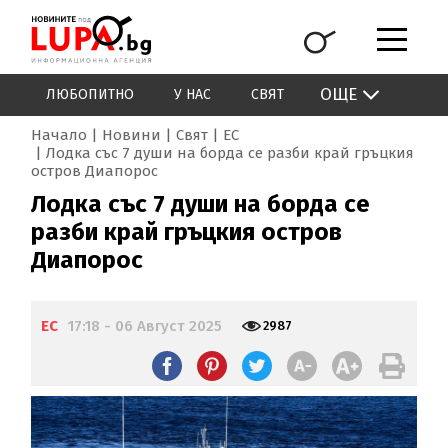
ОЩЕ
ЛЮБОПИТНО
У НАС
СВЯТ
Начало
Новини
Свят
ЕС
Лодка със 7 души на борда се разби край гръцкия
остров Диапорос
Лодка със 7 души на борда се
разби край гръцкия остров
Диапорос
ЕС
17:18 - 06 Август 2025
2987