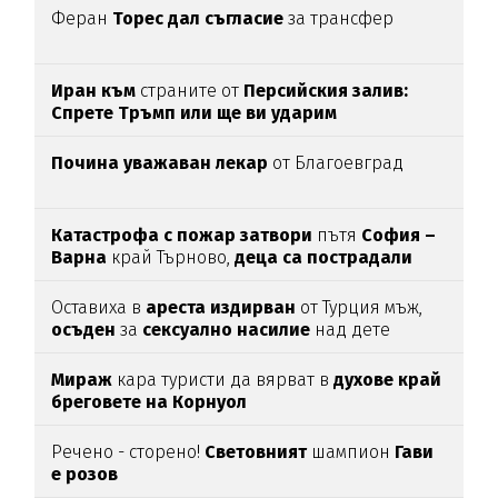
Феран
Торес дал съгласие
за трансфер
Иран към
страните от
Персийския залив:
Спрете Тръмп или ще ви ударим
Почина уважаван лекар
от Благоевград
Катастрофа с пожар затвори
пътя
София –
Варна
край Търново,
деца са пострадали
Оставиха в
ареста
издирван
от Турция мъж,
осъден
за
сексуално
насилие
над дете
Мираж
кара туристи да вярват в
духове край
бреговете на Корнуол
Речено - сторено!
Световният
шампион
Гави
е розов