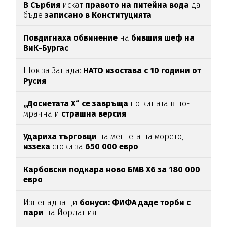
В Сърбия
искат
правото на питейна вода
да
бъде
записано в Конституцията
Повдигнаха обвинение
на
бившия шеф на
ВиК-Бургас
Шок за Запада:
НАТО изостава с 10 години от
Русия
„Досиетата Х“ се завръща
по кината в по-
мрачна и
страшна версия
Удариха
търговци
на ментета на морето,
иззеха
стоки за
650
000
евро
Карбовски подкара ново БМВ Х6 за 180 000
евро
Изненадващи
бонуси:
ФИФА даде торби с
пари
на Йордания