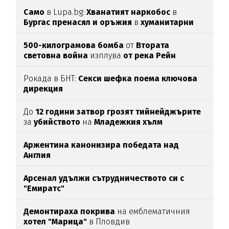
Само
в Lupa.bg:
Хванатият наркобос
в
Бургас пренасял и оръжия
в
хуманитарни
пратки
за
Украйна
500-килограмова бомба
от
Втората
световна война
изплува
от река Рейн
Рокада в БНТ:
Секси шефка поема ключова
дирекция
До
12 години затвор грозят тийнейджърите
за
убийството
на
Младежкия хълм
Аржентина канонизира победата над
Англия
Арсенал удължи сътрудничеството си с
"Емиратс"
Демонтираха покрива
на емблематичния
хотел "Марица"
в Пловдив