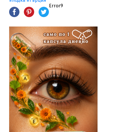
#лодка
#Гърция
Error9