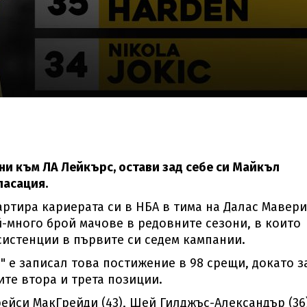
ни към ЛА Лейкърс, остави зад себе си Майкъл
ласация.
ртира кариерата си в НБА в тима на Далас Мавери
й-много брой мачове в редовните сезони, в които
асистенции в първите си седем кампании.
" е записал това постижение в 98 срещи, докато з
те втора и трета позиции.
рейси МакГрейди (43), Шей Гилджъс-Александър (36)