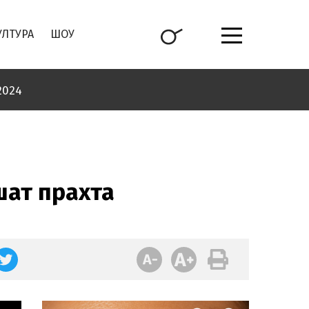
УЛТУРА
ШОУ
2024
шат прахта