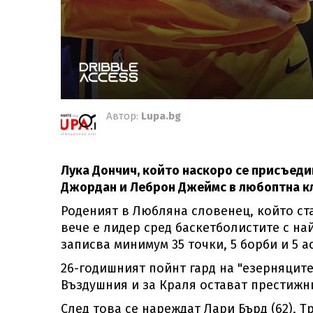
Автор:
Lupa.bg
Лука Дончич, който наскоро се присъеди
Джордан и Леброн Джеймс в любоптна к
Роденият в Любляна словенец, който ста
вече е лидер сред баскетболистите с на
записва минимум 35 точки, 5 борби и 5 
26-годишният пойнт гард на "езерняците
Въздушния и за Краля остават престижни
След това се нареждат Лари Бърд (62), Т