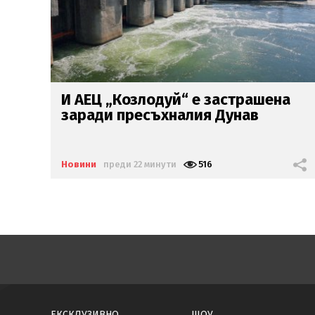
а
Внимание! Опасни горещини в
цяла България днес
Новини
преди 52 минути
678
ЕКСКЛУЗИВНО
ШОУ