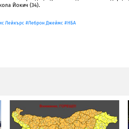
кола Йокич (34).
ис Лейкърс
#Леброн Джеймс
#НБА