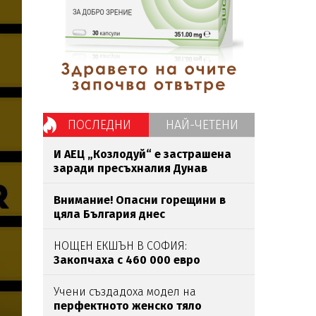
ПОСЛЕДНИ
НАЙ-ЧЕТЕНИ
И АЕЦ „Козлодуй“ е застрашена
заради пресъхналия Дунав
Внимание! Опасни горещини в
цяла България днес
НОЩЕН ЕКШЪН В СОФИЯ:
Закопчаха с 460 000 евро
наркобоса
Венци Негъра
след
бясна гонка
Учени създадоха модел на
перфектното женско тяло