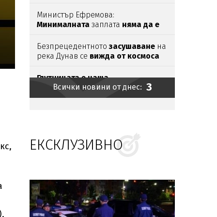
според мъжете
Министър Ефремова:
Минималната
заплата
няма да е
620 евро
Безпрецедентното
засушаване
на
река Дунав се
вижда от космоса
Глутницата е наша
3
Всички новини от днес:
Дребна циганка напълни морето
в Бургас
ЕКСКЛУЗИВНО
Край на лесбилъка?!
Емили
кс,
Тротинетката
се хвана с
турска
бабанка
Шаде на корицата на „Биограф“
а
Токов
удар уби щъркели
в Габрово
,