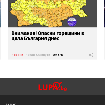
НОЩЕН ЕКШЪН В СОФИЯ:
Закопчаха с 460 000 евро
наркобоса
Венци Негъра
след
бясна гонка
Новини
преди 1 час
2027
ЗА НАС