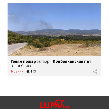
е
Голям
пожар
затвори
Подбалканския
път
край Сливен
с
с
Новини
343
Н