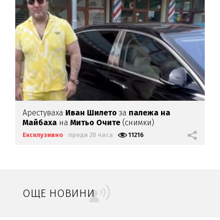
Арестуваха
Иван Шилето
за
палежа на
Майбаха
на
Митьо Очите
(снимки)
Ексклузивно
преди 20 часа
11216
ОЩЕ НОВИНИ