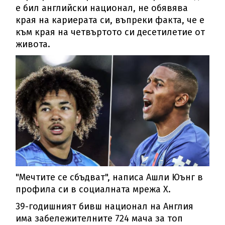
е бил английски национал, не обявява
края на кариерата си, въпреки факта, че е
към края на четвъртото си десетилетие от
живота.
"Мечтите се сбъдват", написа Ашли Юънг в
профила си в социалната мрежа X.
39-годишният бивш национал на Англия
има забележителните 724 мача за топ