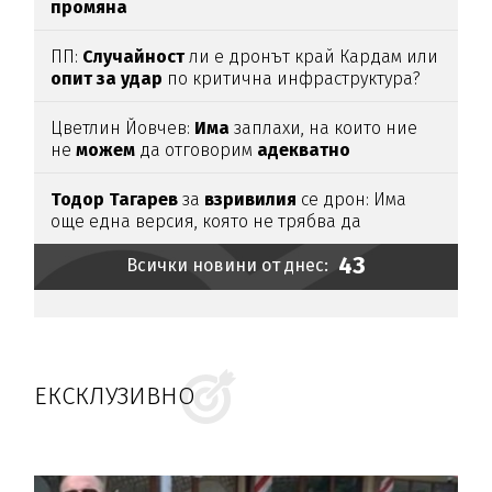
промяна
ПП:
Случайност
ли е дронът край Кардам или
опит
за
удар
по критична инфраструктура?
Цветлин Йовчев:
Има
заплахи, на които ние
не
можем
да отговорим
адекватно
Тодор
Тагарев
за
взривилия
се дрон: Има
още една версия, която не трябва да
изключваме
43
Всички новини от днес:
ЕКСКЛУЗИВНО