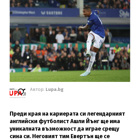
Автор:
Lupa.bg
Преди края на кариерата си легендарният
английски футболист Ашли Йънг ще има
уникалната възможност да играе срещу
сина си. Неговият тим Евертън ще се