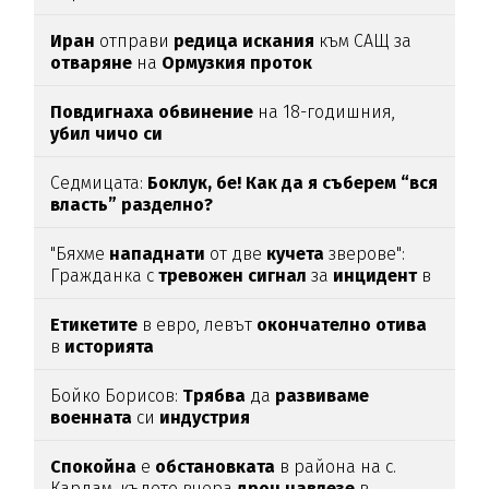
Иран
отправи
редица
искания
към САЩ за
отваряне
на
Ормузкия
проток
Повдигнаха
обвинение
на 18-годишния,
убил
чичо
си
Седмицата:
Боклук, бе! Как да я съберем “вся
власть” разделно?
"Бяхме
нападнати
от две
кучета
зверове":
Гражданка с
тревожен
сигнал
за
инцидент
в
Благоевград
Етикетите
в евро, левът
окончателно
отива
в
историята
Бойко Борисов:
Трябва
да
развиваме
военната
си
индустрия
Спокойна
е
обстановката
в района на с.
Кардам, където вчера
дрон
навлезе
в