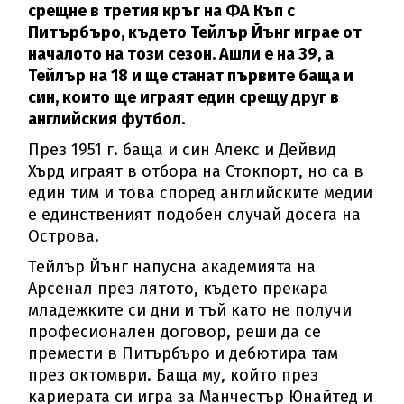
срещне в третия кръг на ФА Къп с
Питърбъро, където Тейлър Йънг играе от
началото на този сезон. Ашли е на 39, а
Тейлър на 18 и ще станат първите баща и
син, които ще играят един срещу друг в
английския футбол.
През 1951 г. баща и син Алекс и Дейвид
Хърд играят в отбора на Стокпорт, но са в
един тим и това според английските медии
е единственият подобен случай досега на
Острова.
Тейлър Йънг напусна академията на
Арсенал през лятото, където прекара
младежките си дни и тъй като не получи
професионален договор, реши да се
премести в Питърбъро и дебютира там
през октомври. Баща му, който през
кариерата си игра за Манчестър Юнайтед и