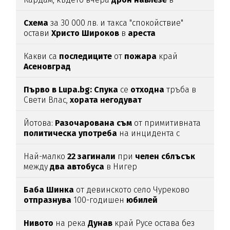
българското
въздушно
пространство
Схема
за 30 000 лв. и такса "спокойствие"
остави
Христо
Широков
в
ареста
Какви са
последиците
от
пожара
край
Асеновград
Първо в Lupa.bg: Спука
се
отходна
тръба в
Свети Влас,
хората
негодуват
Йотова:
Разочарована
съм
от примитивната
политическа
употреба
на инцидента с
дрона
Най-малко
22
загинали
при
челен
сблъсък
между
два
автобуса
в Нигер
Баба
Шинка
от девинското село Чуреково
отпразнува
100-годишен
юбилей
Нивото
на река
Дунав
край Русе остава без