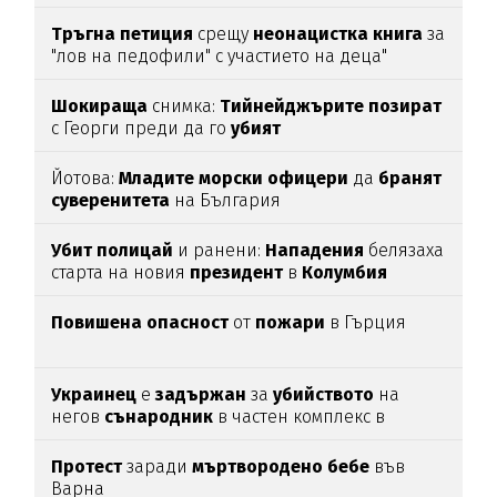
Тръгна
петиция
срещу
неонацистка
книга
за
"лов на педофили" с участието на деца"
Шокираща
снимка:
Тийнейджърите
позират
с Георги преди да го
убият
Йотова:
Младите
морски
офицери
да
бранят
суверенитета
на България
Убит
полицай
и ранени:
Нападения
белязаха
старта на новия
президент
в
Колумбия
Повишена
опасност
от
пожари
в Гърция
Украинец
е
задържан
за
убийството
на
негов
сънародник
в частен комплекс в
община
Несебър
Протест
заради
мъртвородено
бебе
във
Варна