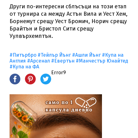
Други по-интересни сблъсъци на този етап
от турнира са между Астън Вила и Уест Хем,
Борнемут срещу Уест Бромич, Норич срещу
Брайтън и Бристол Сити срещу
Уулвърхемптън.
#Питърбро
#Тейлър Йънг
#Ашли Йънг
#Купа на
Англия
#Арсенал
#Евертън
#Манчестър Юнайтед
#Купа на ФА
Error9