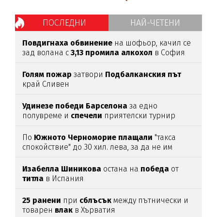
ПОСЛЕДНИ
НАЙ-ЧЕТЕНИ
Повдигнаха
обвинение
на шофьор, качил се
зад волана с
3,13
промила
алкохол
в София
Голям
пожар
затвори
Подбалканския
път
край Сливен
Удинезе
победи
Барселона
за едно
полувреме и
спечели
приятелски турнир
По
Южното
Черноморие
плащали
"такса
спокойствие" до 30 хил. лева, за да не им
спират
водата (подробности)
Изабелла
Шиникова
остана на
победа
от
титла
в Испания
25
ранени
при
сблъсък
между пътнически и
товарен
влак
в Хърватия