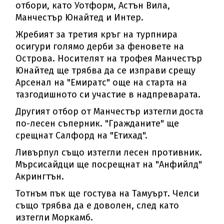
отбори, като Уотформ, Астън Вила,
Манчестър Юнайтед и Интер.
Жребият за третия кръг на турпнира
осигури голямо дерби за феновете на
Острова. Носителят на трофея Манчестър
Юнайтед ще трябва да се изправи срещу
Арсенал на "Емиратс" още на старта на
тазгодишното си участие в надпреварата.
Другият отбор от Манчестър изтегли доста
по-лесен съперник. "Гражданите" ще
срещнат Салфорд на "Етихад".
Ливърпул също изтегли лесен противник.
Мърсисайдци ще посрещнат на "Анфийлд"
Акрингтън.
Тотнъм пък ще гостува на Тамуърт. Челси
също трябва да е доволен, след като
изтегли Моркамб.