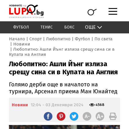
ОЩЕ
ФУТБОЛ
ТЕНИС
БОКС
Начало
Спорт
Любопитно
Футбол
По света
Новини
Любопитно: Ашли Йънг излиза срещу сина си в
Купата на Англия
Любопитно: Ашли Йънг излиза
срещу сина си в Купата на Англия
Голямо дерби още в началото на
турнира, Арсенал приема Ман Юнайтед
Новини
12:04 - 03 Декември 2024
4568